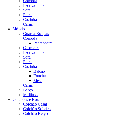
Cômoda
Escrivaninha
Sofá
Rack
Cozinha
Cama
Móveis
Guarda Roupas
Cômoda
Penteadeira
Cabeceira
Escrivaninha
Sofá
Rack
Cozinha
Balcão
Fruteira
Mesa
Cama
Berço
Multiuso
Colchões e Box
Colchão Casal
Colchão Solteiro
Colchão Berço