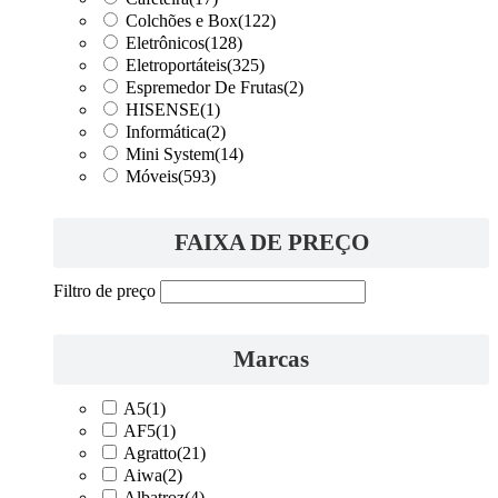
Colchões e Box
(122)
Eletrônicos
(128)
Eletroportáteis
(325)
Espremedor De Frutas
(2)
HISENSE
(1)
Informática
(2)
Mini System
(14)
Móveis
(593)
FAIXA DE PREÇO
Filtro de preço
Marcas
A5
(1)
AF5
(1)
Agratto
(21)
Aiwa
(2)
Albatroz
(4)