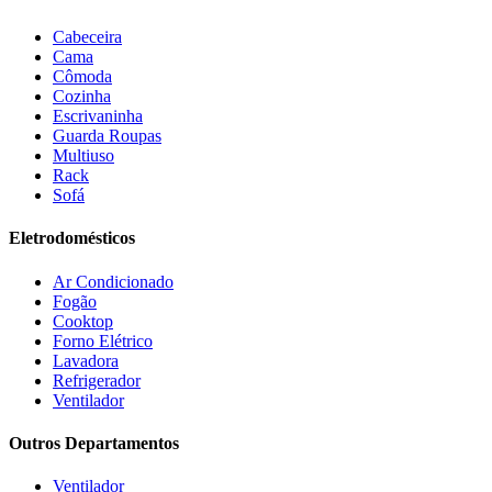
Electrolux
(21)
Elgin
(10)
Cabeceira
Esmaltec
(4)
Cama
Estilofer
(2)
Cômoda
Estofados Leppos
(1)
Cozinha
Estofados solar
(9)
Escrivaninha
Fischer
(13)
Guarda Roupas
Multiuso
Fogatti
(9)
Rack
Gama
(26)
Sofá
Gazin
(2)
Gelius
(5)
Eletrodomésticos
Giga
(3)
GMT
(5)
Ar Condicionado
Gree
(3)
Fogão
HB Móveis
(2)
Cooktop
Henn
(2)
Forno Elétrico
Hisense
(2)
Lavadora
Hot Sat
(6)
Refrigerador
HP
(1)
Ventilador
Itatiaia
(2)
Outros Departamentos
JB BECHARA
(2)
JBL
(5)
Ventilador
Kaiki Móveis
(2)