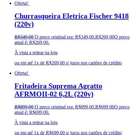
Oferta!
Churrasqueira Eletrica Fischer 9418
(220v)
R$
349,00
O preço original era: R$349,00.
R$
269,00
O preço
atual é: R$269,00.
À vista a retirar na loja
ou em até 1x de R$269,00 s/ juros nos cartões de crédito
Oferta!
Fritadeira Suprema Agratto
AFRMOII-02 6,2L (220v)
R$
899,00
O preço original era: R$899,00.
R$
699,00
O preço
atual é: R$699,00.
À vista a retirar na loja
ou em até 1x de R$699,00 s/ juros nos cartões de crédito