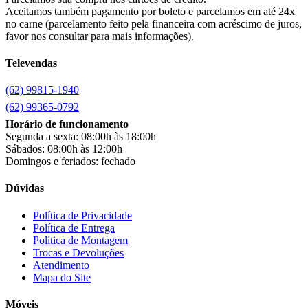
Canaã Moveis
(0)
Aceitamos também pagamento por boleto e parcelamos em até 24x
Canaã Móveis
(2)
no carne (parcelamento feito pela financeira com acréscimo de juros,
Carioca Móveis
(8)
favor nos consultar para mais informações).
Cemaf
(1)
Televendas
Chamalar
(6)
Chamalux
(3)
(62) 99815-1940
Clarice
(13)
clock
(1)
(62) 99365-0792
Colibri
(11)
Horário de funcionamento
Colli
(53)
Segunda a sexta: 08:00h às 18:00h
Colormaq
(43)
Sábados: 08:00h às 12:00h
Companhia do Estofado
(3)
Domingos e feriados: fechado
Completa
(2)
Consul
(43)
Dúvidas
Continental
(2)
Cotherm
(2)
Política de Privacidade
Política de Entrega
D' Doro Móveis
(9)
Política de Montagem
Dako
(23)
Trocas e Devoluções
Demóbile
(13)
Atendimento
Dômina
(2)
Mapa do Site
Doripel
(14)
Duo Plast
(4)
Móveis