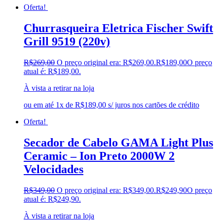
Oferta!
Churrasqueira Eletrica Fischer Swift
Grill 9519 (220v)
R$
269,00
O preço original era: R$269,00.
R$
189,00
O preço
atual é: R$189,00.
À vista a retirar na loja
ou em até 1x de R$189,00 s/ juros nos cartões de crédito
Oferta!
Secador de Cabelo GAMA Light Plus
Ceramic – Ion Preto 2000W 2
Velocidades
R$
349,00
O preço original era: R$349,00.
R$
249,90
O preço
atual é: R$249,90.
À vista a retirar na loja