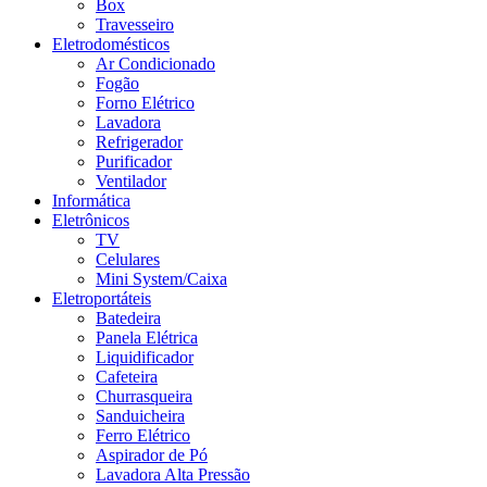
Box
Travesseiro
Eletrodomésticos
Ar Condicionado
Fogão
Forno Elétrico
Lavadora
Refrigerador
Purificador
Ventilador
Informática
Eletrônicos
TV
Celulares
Mini System/Caixa
Eletroportáteis
Batedeira
Panela Elétrica
Liquidificador
Cafeteira
Churrasqueira
Sanduicheira
Ferro Elétrico
Aspirador de Pó
Lavadora Alta Pressão