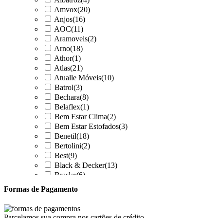
Amvox
(20)
Anjos
(16)
AOC
(11)
Aramoveis
(2)
Arno
(18)
Athor
(1)
Atlas
(21)
Atualle Móveis
(10)
Batrol
(3)
Bechara
(8)
Belaflex
(1)
Bem Estar Clima
(2)
Bem Estar Estofados
(3)
Benetil
(18)
Bertolini
(2)
Best
(9)
Black & Decker
(13)
Braslar
(6)
Brastemp
(20)
Formas de Pagamento
Britânia
(52)
cadence
(41)
Cairu
(7)
Parcelamos sua compra nos cartões de crédito.