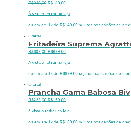
O
O
R$
229,00
R$
149,00
preço
preço
À vista a retirar na loja
original
atual
era:
é:
ou em até 1x de R$149,00 s/ juros nos cartões de crédi
R$229,00.
R$149,00.
Oferta!
Fritadeira Suprema Agratt
O
O
R$
899,00
R$
699,00
preço
preço
À vista a retirar na loja
original
atual
era:
é:
ou em até 1x de R$699,00 s/ juros nos cartões de crédi
R$899,00.
R$699,00.
Oferta!
Prancha Gama Babosa Biv
O
O
R$
229,00
R$
169,00
preço
preço
à vista a retirar na loja
original
atual
era:
é:
ou em até 1x de R$169,00 s/ juros nos cartões de crédi
R$229,00.
R$169,00.