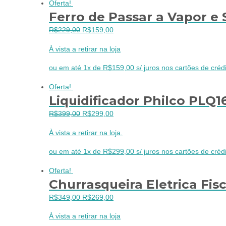
Oferta!
Ferro de Passar a Vapor e 
O
O
R$
229,00
R$
159,00
preço
preço
À vista a retirar na loja
original
atual
era:
é:
ou em até 1x de R$159,00 s/ juros nos cartões de crédi
R$229,00.
R$159,00.
Oferta!
Liquidificador Philco PLQ1
O
O
R$
399,00
R$
299,00
preço
preço
À vista a retirar na loja.
original
atual
era:
é:
ou em até 1x de R$299,00 s/ juros nos cartões de crédi
R$399,00.
R$299,00.
Oferta!
Churrasqueira Eletrica Fis
O
O
R$
349,00
R$
269,00
preço
preço
À vista a retirar na loja
original
atual