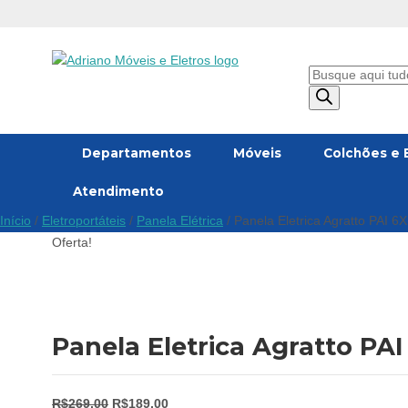
Pesquisar
produtos
Departamentos
Móveis
Colchões e 
Atendimento
Início
/
Eletroportáteis
/
Panela Elétrica
/ Panela Eletrica Agratto PAI 6
Oferta!
Panela Eletrica Agratto PAI
O
O
R$
269,00
R$
189,00