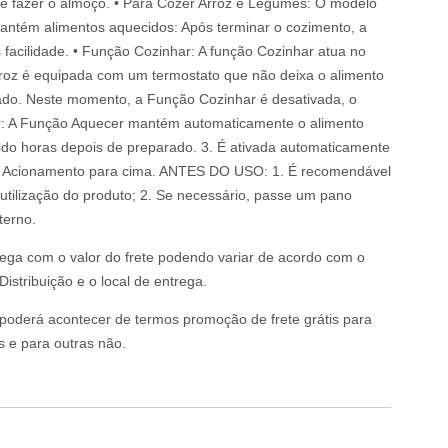
 de fazer o almoço. • Para Cozer Arroz e Legumes: O modelo
antém alimentos aquecidos: Após terminar o cozimento, a
 facilidade. • Função Cozinhar: A função Cozinhar atua no
arroz é equipada com um termostato que não deixa o alimento
vado. Neste momento, a Função Cozinhar é desativada, o
r: A Função Aquecer mantém automaticamente o alimento
ido horas depois de preparado. 3. É ativada automaticamente
 de Acionamento para cima. ANTES DO USO: 1. É recomendável
tilização do produto; 2. Se necessário, passe um pano
terno.
rega com o valor do frete podendo variar de acordo com o
istribuição e o local de entrega.
o poderá acontecer de termos promoção de frete grátis para
s e para outras não.