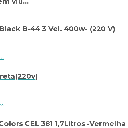
m viu...
Black B-44 3 Vel. 400w- (220 V)
to
reta(220v)
to
Colors CEL 381 1,7Litros -Vermelha