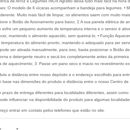
étrica de Arroz e Legumes INOX Agratto deixa tudo mais fácil na hora
umes: O modelo de 6 xícaras acompanham a bandeja para legumes. • M
derente: Muito mais fácil de limpar, os alimentos saem com muito mais
icione o Botão de Acionamento para baixo; 2.A sua panela elétrica de 
lho sofre um pequeno aumento de temperatura interna e o sensor é ati
ecer, mantendo o alimento aquecido, sem queimá-lo; • Função Aquece
 temperatura do alimento pronto, mantendo-o adequado para ser serv
m pode ser ativada manualmente, para isso, basta posicionar o Botão
rna e detergente neutro e secá-los completamente antes da primeira u
de aquecimento; 3. Passe um pano seco e macio no revestimento ex
uto e distância entre nosso depósito e o endereço escolhido para ent
om base nas dimensões do produto e distância entre o nosso Centro de D
 e prazo de entrega diferentes para localidades diferentes, assim com
ode influenciar na disponibilidade do produto para algumas localidade
reço entrar em contato pelos telefones que estão no site.