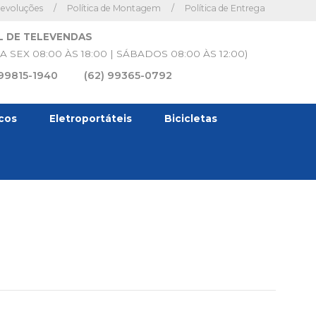
Devoluções
/
Política de Montagem
/
Política de Entrega
L DE TELEVENDAS
A SEX 08:00 ÀS 18:00 | SÁBADOS 08:00 ÀS 12:00)
 99815-1940
(62) 99365-0792
icos
Eletroportáteis
Bicicletas