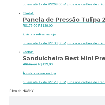
era:
é:
ou em até 1x de R$269,00 s/ juros nos cartões de crédi
R$349,00.
R$269,00.
Oferta!
Panela de Pressão Tulipa 2
O
O
R$
179,00
R$
139,00
preço
preço
à vista a retirar na loja
original
atual
era:
é:
ou em até 1x de R$139,00 s/ juros nos cartões de crédi
R$179,00.
R$139,00.
Oferta!
Sanduicheira Best Mini Pres
O
O
R$
169,00
R$
129,00
preço
preço
À vista a retirar na loja
original
atual
era:
é:
ou em até 1x de R$129,00 s/ juros nos cartões de crédi
R$169,00.
R$129,00.
Filtro do HUSKY