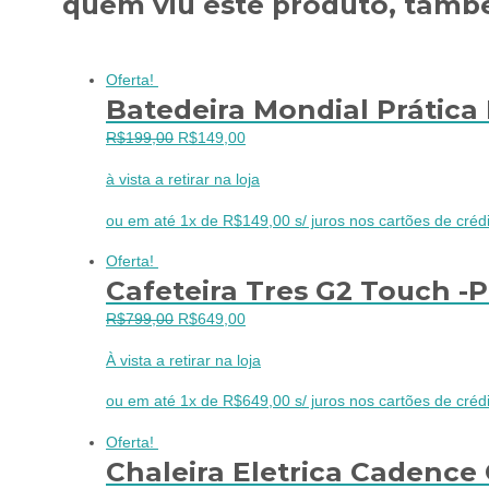
quem viu este produto, també
Oferta!
Batedeira Mondial Prática 
O
O
R$
199,00
R$
149,00
preço
preço
à vista a retirar na loja
original
atual
era:
é:
ou em até 1x de R$149,00 s/ juros nos cartões de crédi
R$199,00.
R$149,00.
Oferta!
Cafeteira Tres G2 Touch -P
O
O
R$
799,00
R$
649,00
preço
preço
À vista a retirar na loja
original
atual
era:
é:
ou em até 1x de R$649,00 s/ juros nos cartões de crédi
R$799,00.
R$649,00.
Oferta!
Chaleira Eletrica Cadence 