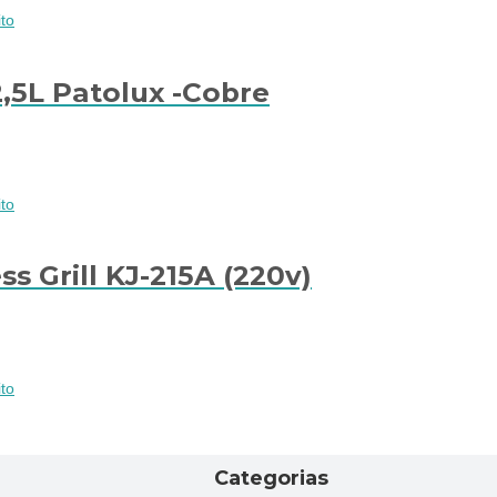
to
,5L Patolux -Cobre
to
s Grill KJ-215A (220v)
to
Categorias