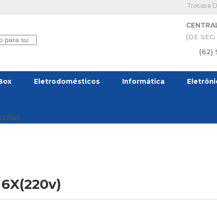
Trocas e 
CENTRA
(DE SEG 
(62)
Box
Eletrodomésticos
Informática
Eletrôn
X(220v)
 6X(220v)