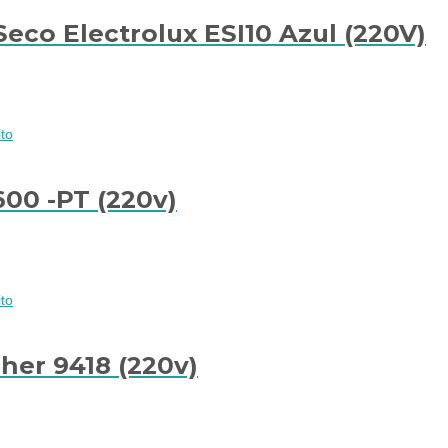
Seco Electrolux ESI10 Azul (220V)
to
600 -PT (220v)
to
cher 9418 (220v)