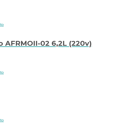
to
o AFRMOII-02 6,2L (220v)
to
to