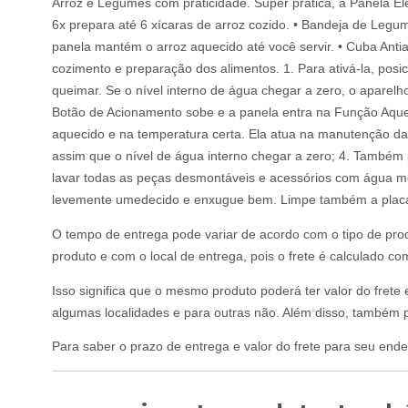
Arroz e Legumes com praticidade. Super prática, a Panela El
6x prepara até 6 xícaras de arroz cozido. • Bandeja de Leg
panela mantém o arroz aquecido até você servir. • Cuba Antia
cozimento e preparação dos alimentos. 1. Para ativá-la, pos
queimar. Se o nível interno de água chegar a zero, o apare
Botão de Acionamento sobe e a panela entra na Função Aqu
aquecido e na temperatura certa. Ela atua na manutenção da
assim que o nível de água interno chegar a zero; 4. També
lavar todas as peças desmontáveis e acessórios com água mo
levemente umedecido e enxugue bem. Limpe também a placa 
O tempo de entrega pode variar de acordo com o tipo de prod
produto e com o local de entrega, pois o frete é calculado c
Isso significa que o mesmo produto poderá ter valor do frete
algumas localidades e para outras não. Além disso, também p
Para saber o prazo de entrega e valor do frete para seu ende