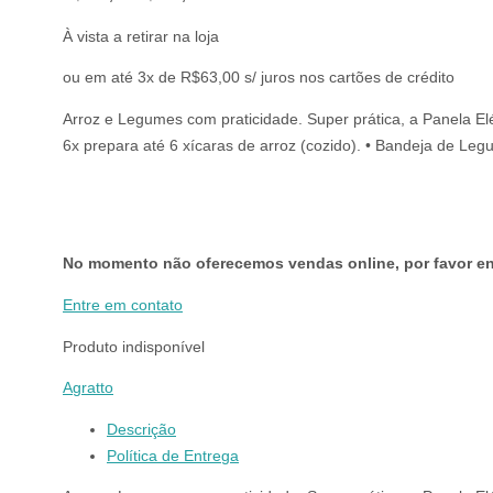
preço
preço
À vista a retirar na loja
original
atual
era:
é:
ou em até 3x de R$63,00 s/ juros nos cartões de crédito
R$269,00.
R$189,00.
Arroz e Legumes com praticidade. Super prática, a Panela El
6x prepara até 6 xícaras de arroz (cozido). • Bandeja de L
No momento não oferecemos vendas online, por favor en
Entre em contato
Produto indisponível
Agratto
Descrição
Política de Entrega