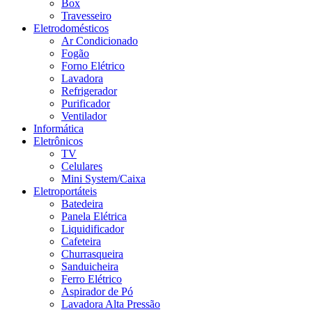
Box
Travesseiro
Eletrodomésticos
Ar Condicionado
Fogão
Forno Elétrico
Lavadora
Refrigerador
Purificador
Ventilador
Informática
Eletrônicos
TV
Celulares
Mini System/Caixa
Eletroportáteis
Batedeira
Panela Elétrica
Liquidificador
Cafeteira
Churrasqueira
Sanduicheira
Ferro Elétrico
Aspirador de Pó
Lavadora Alta Pressão