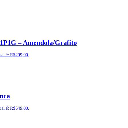
a1P1G – Amendola/Grafito
ual é: R$299,00.
anca
ual é: R$549,00.