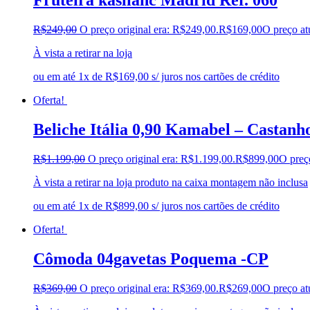
Fruteira kaslianc Madrid Ref. 060
R$
249,00
O preço original era: R$249,00.
R$
169,00
O preço at
À vista a retirar na loja
ou em até 1x de R$169,00 s/ juros nos cartões de crédito
Oferta!
Beliche Itália 0,90 Kamabel – Castanh
R$
1.199,00
O preço original era: R$1.199,00.
R$
899,00
O preç
À vista a retirar na loja produto na caixa montagem não inclusa
ou em até 1x de R$899,00 s/ juros nos cartões de crédito
Oferta!
Cômoda 04gavetas Poquema -CP
R$
369,00
O preço original era: R$369,00.
R$
269,00
O preço at