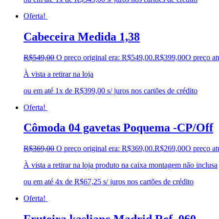
Oferta!
Cabeceira Medida 1,38
R$
549,00
O preço original era: R$549,00.
R$
399,00
O preço at
À vista a retirar na loja
ou em até 1x de R$399,00 s/ juros nos cartões de crédito
Oferta!
Cômoda 04 gavetas Poquema -CP/Off
R$
369,00
O preço original era: R$369,00.
R$
269,00
O preço at
À vista a retirar na loja produto na caixa montagem não inclusa
ou em até 4x de R$67,25 s/ juros nos cartões de crédito
Oferta!