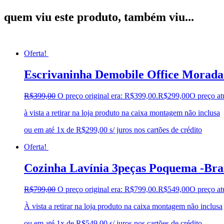
quem viu este produto, também viu...
Oferta!
Escrivaninha Demobile Office Morad
R$
399,00
O preço original era: R$399,00.
R$
299,00
O preço at
à vista a retirar na loja produto na caixa montagem não inclusa
ou em até 1x de R$299,00 s/ juros nos cartões de crédito
Oferta!
Cozinha Lavínia 3peças Poquema -Br
R$
799,00
O preço original era: R$799,00.
R$
549,00
O preço at
À vista a retirar na loja produto na caixa montagem não inclusa
ou em até 1x de R$549,00 s/ juros nos cartões de crédito