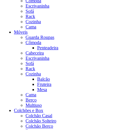
Cômoda
Escrivaninha
Sofá
Rack
Cozinha
Cama
Móveis
Guarda Roupas
Cômoda
Penteadeira
Cabeceira
Escrivaninha
Sofá
Rack
Cozinha
Balcão
Fruteira
Mesa
Cama
Berço
Multiuso
Colchões e Box
Colchão Casal
Colchão Solteiro
Colchão Berço