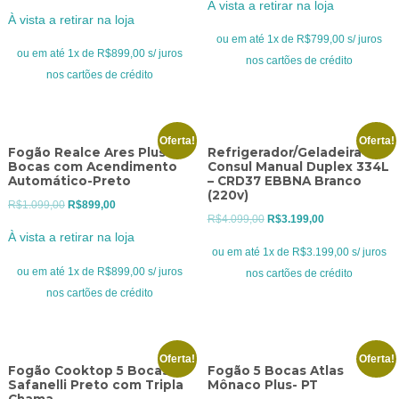
À vista a retirar na loja
preço
preço
original
atual
À vista a retirar na loja
original
atual
era:
é:
ou em até 1x de R$799,00 s/ juros
era:
é:
ou em até 1x de R$899,00 s/ juros
R$999,00.
R$799,00.
nos cartões de crédito
R$1.099,00.
R$899,00.
nos cartões de crédito
Oferta!
Oferta!
Fogão Realce Ares Plus 4
Refrigerador/Geladeira
Bocas com Acendimento
Consul Manual Duplex 334L
Automático-Preto
– CRD37 EBBNA Branco
(220v)
O
O
R$
1.099,00
R$
899,00
O
O
R$
4.099,00
R$
3.199,00
preço
preço
À vista a retirar na loja
preço
preço
original
atual
ou em até 1x de R$3.199,00 s/ juros
original
atual
era:
é:
ou em até 1x de R$899,00 s/ juros
nos cartões de crédito
era:
é:
R$1.099,00.
R$899,00.
nos cartões de crédito
R$4.099,00.
R$3.199,00.
Oferta!
Oferta!
Fogão Cooktop 5 Bocas
Fogão 5 Bocas Atlas
Safanelli Preto com Tripla
Mônaco Plus- PT
Chama