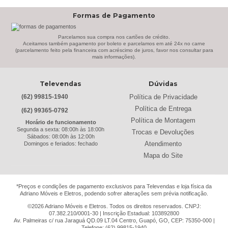
Bechara
(8)
Formas de Pagamento
Belaflex
(1)
Bem Estar Clima
(2)
Parcelamos sua compra nos cartões de crédito.
Aceitamos também pagamento por boleto e parcelamos em até 24x no carne
(parcelamento feito pela financeira com acréscimo de juros, favor nos consultar para
Bem Estar Estofados
(3)
mais informações).
Benetil
(18)
Televendas
Dúvidas
Bertolini
(2)
Política de Privacidade
(62) 99815-1940
Best
(9)
Política de Entrega
(62) 99365-0792
Black & Decker
(13)
Política de Montagem
Horário de funcionamento
Segunda a sexta: 08:00h às 18:00h
Trocas e Devoluções
Braslar
(6)
Sábados: 08:00h às 12:00h
Atendimento
Domingos e feriados: fechado
Brastemp
(20)
Mapa do Site
Britânia
(52)
cadence
(41)
*Preços e condições de pagamento exclusivos para Televendas e loja física da
Adriano Móveis e Eletros, podendo sofrer alterações sem prévia notificação.
Cairu
(7)
©2026 Adriano Móveis e Eletros. Todos os direitos reservados. CNPJ:
07.382.210/0001-30 | Inscrição Estadual: 103892800
Canaã Moveis
(0)
Av. Palmeiras c/ rua Jaraguá QD.09 LT.04 Centro, Guapó, GO, CEP: 75350-000 |
Telefone: (62) 99815-1940