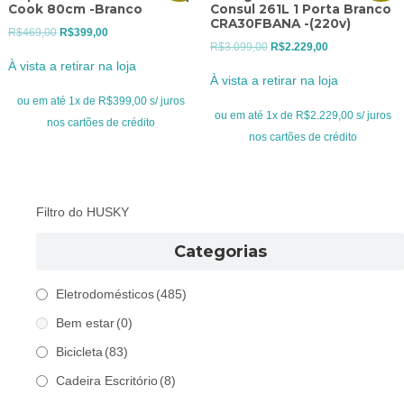
Cook 80cm -Branco
Consul 261L 1 Porta Branco
CRA30FBANA -(220v)
O
O
R$
469,00
R$
399,00
O
O
R$
3.099,00
R$
2.229,00
preço
preço
À vista a retirar na loja
preço
preço
original
atual
À vista a retirar na loja
original
atual
era:
é:
ou em até 1x de R$399,00 s/ juros
era:
é:
ou em até 1x de R$2.229,00 s/ juros
R$469,00.
R$399,00.
nos cartões de crédito
R$3.099,00.
R$2.229,00.
nos cartões de crédito
Filtro do HUSKY
Categorias
Eletrodomésticos
(485)
Bem estar
(0)
Bicicleta
(83)
Cadeira Escritório
(8)