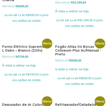
O
O
R$
1.499,00
R$
1.099,00
O
O
R$
799,00
R$
699,00
preço
preço
À vista a retirar na loja
preço
preço
original
atual
ou em até 1x de R$699,00 s/ juros
original
atual
era:
é:
ou em até 1x de R$1.099,00 s/ juros
nos cartões de crédito
era:
é:
R$1.499,00.
R$1.099,00.
nos cartões de crédito
R$799,00.
R$699,00.
Oferta!
Oferta!
Forno Elétrico Supreme 44
Fogão Atlas 04 Bocas
L Dako – Branco (220v)
Coliseum Plus Ac/Manual -
Preto
O
O
R$
999,00
R$
799,00
O
O
R$
899,00
R$
699,00
preço
preço
À vista a retirar na loja
preço
preço
original
atual
à vista a retirar na loja
original
atual
era:
é:
ou em até 1x de R$799,00 s/ juros
era:
é:
ou em até 1x de R$699,00 s/ juros
R$999,00.
R$799,00.
nos cartões de crédito
R$899,00.
R$699,00.
nos cartões de crédito
Oferta!
Oferta!
Depurador de Ar Colormaq
Refrigerador/Geladeira