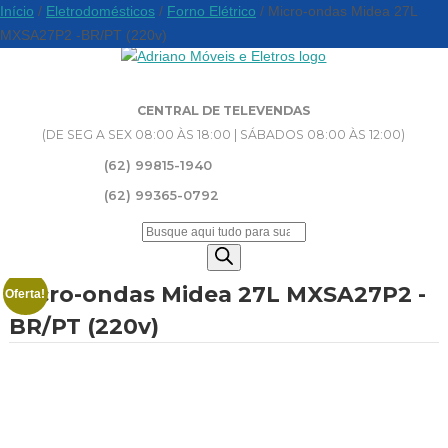
Início
/
Eletrodomésticos
/
Forno Elétrico
/ Micro-ondas Midea 27L
MXSA27P2 -BR/PT (220v)
CENTRAL DE TELEVENDAS
(DE SEG A SEX 08:00 ÀS 18:00 | SÁBADOS 08:00 ÀS 12:00)
(62) 99815-1940
(62) 99365-0792
Pesquisar
produtos
Micro-ondas Midea 27L MXSA27P2 -
Oferta!
BR/PT (220v)