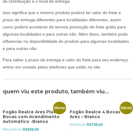
de Distribuição e o local de entrega.
Isso significa que o mesmo produto poderá ter valor do frete e
prazo de entrega diferentes para localidades diferentes, assim
como poderá acontecer de termos promoção de frete grátis para
algumas localidades e para outras não. Além disso, também pode
influenciar na disponibilidade do produto para algumas localidades
e para outras não.
Para saber o prazo de entrega e valor do frete para seu endereço
entrar em contato pelos telefones que estão no site.
quem viu este produto, também viu...
Oferta!
Oferta!
Fogão Realce Ares Plus 4
Fogão Realce 4 Bocas
Bocas com Acendimento
Ares – Branco
Automático -Branco
O
O
R$
999,00
R$
799,00
O
O
R$
1.099,00
R$
899,00
preço
preço