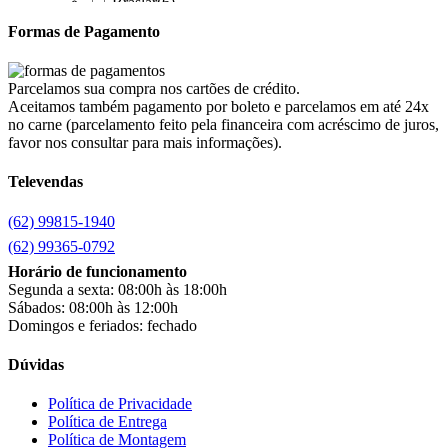
Braslar
(6)
Brastemp
(20)
Formas de Pagamento
Britânia
(52)
cadence
(41)
Cairu
(7)
Parcelamos sua compra nos cartões de crédito.
Canaã Moveis
(0)
Aceitamos também pagamento por boleto e parcelamos em até 24x
Canaã Móveis
(2)
no carne (parcelamento feito pela financeira com acréscimo de juros,
Carioca Móveis
(8)
favor nos consultar para mais informações).
Cemaf
(1)
Televendas
Chamalar
(6)
Chamalux
(3)
(62) 99815-1940
Clarice
(15)
clock
(1)
(62) 99365-0792
Colibri
(11)
Horário de funcionamento
Colli
(53)
Segunda a sexta: 08:00h às 18:00h
Colormaq
(43)
Sábados: 08:00h às 12:00h
Companhia do Estofado
(3)
Domingos e feriados: fechado
Completa
(2)
Consul
(43)
Dúvidas
Continental
(2)
Cotherm
(2)
Política de Privacidade
Política de Entrega
D' Doro Móveis
(9)
Política de Montagem
Dako
(23)