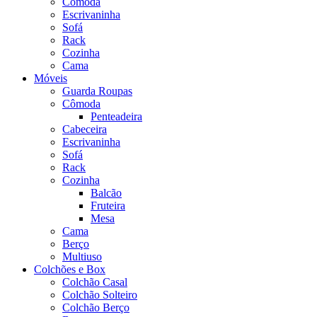
Cômoda
Escrivaninha
Sofá
Rack
Cozinha
Cama
Móveis
Guarda Roupas
Cômoda
Penteadeira
Cabeceira
Escrivaninha
Sofá
Rack
Cozinha
Balcão
Fruteira
Mesa
Cama
Berço
Multiuso
Colchões e Box
Colchão Casal
Colchão Solteiro
Colchão Berço