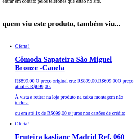
entrar em contato pelos telefones que estão no site.
quem viu este produto, também viu...
Oferta!
Cômoda Sapateira São Miguel
Bronze -Canela
R$
899,00
O preço original era: R$899,00.
R$
699,00
O preço
atual é: R$699,00.
À vista a retirar na loja produto na caixa montagem não
inclusa
ou em até 1x de R$699,00 s/ juros nos cartões de crédito
Oferta!
Fruteira kaslianc Madrid Ref. 060