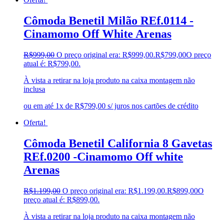
Cômoda Benetil Milão REf.0114 -
Cinamomo Off White Arenas
R$
999,00
O preço original era: R$999,00.
R$
799,00
O preço
atual é: R$799,00.
À vista a retirar na loja produto na caixa montagem não
inclusa
ou em até 1x de R$799,00 s/ juros nos cartões de crédito
Oferta!
Cômoda Benetil California 8 Gavetas
REf.0200 -Cinamomo Off white
Arenas
R$
1.199,00
O preço original era: R$1.199,00.
R$
899,00
O
preço atual é: R$899,00.
À vista a retirar na loja produto na caixa montagem não