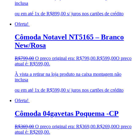
inclusa
ou em até 1x de R$899,00 s/ juros nos cartões de crédito
Oferta!
Cômoda Notavel NT5165 – Branco
New/Rosa
R$
799,00
O preço original era: R$799,00.
R$
599,00
O preço
atual é: R$599,00.
À vista a retirar na loja produto na caixa montagem não
inclusa
ou em até 1x de R$599,00 s/ juros nos cartões de crédito
Oferta!
Cômoda 04gavetas Poquema -CP
R$
369,00
O preço original era: R$369,00.
R$
269,00
O preço
atual é: R$269,00.