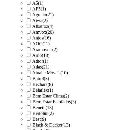
A5
(1)
AF5
(1)
Agratto
(21)
Aiwa
(2)
Albatroz
(4)
Amvox
(20)
Anjos
(16)
AOC
(11)
Aramoveis
(2)
Arno
(18)
Athor
(1)
Atlas
(21)
Atualle Móveis
(10)
Batrol
(3)
Bechara
(8)
Belaflex
(1)
Bem Estar Clima
(2)
Bem Estar Estofados
(3)
Benetil
(18)
Bertolini
(2)
Best
(9)
Black & Decker
(13)