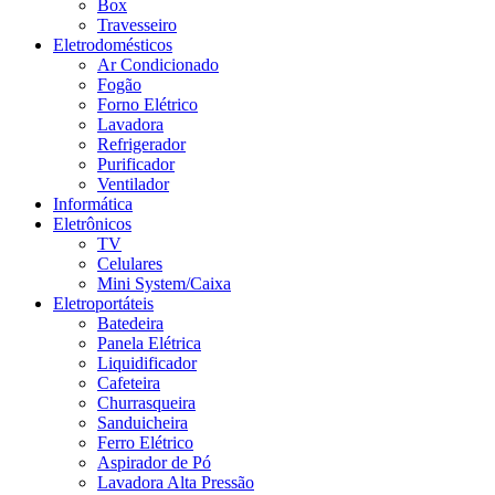
Box
Travesseiro
Eletrodomésticos
Ar Condicionado
Fogão
Forno Elétrico
Lavadora
Refrigerador
Purificador
Ventilador
Informática
Eletrônicos
TV
Celulares
Mini System/Caixa
Eletroportáteis
Batedeira
Panela Elétrica
Liquidificador
Cafeteira
Churrasqueira
Sanduicheira
Ferro Elétrico
Aspirador de Pó
Lavadora Alta Pressão