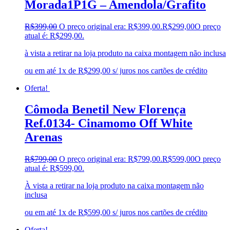
Morada1P1G – Amendola/Grafito
R$
399,00
O preço original era: R$399,00.
R$
299,00
O preço
atual é: R$299,00.
à vista a retirar na loja produto na caixa montagem não inclusa
ou em até 1x de R$299,00 s/ juros nos cartões de crédito
Oferta!
Cômoda Benetil New Florença
Ref.0134- Cinamomo Off White
Arenas
R$
799,00
O preço original era: R$799,00.
R$
599,00
O preço
atual é: R$599,00.
À vista a retirar na loja produto na caixa montagem não
inclusa
ou em até 1x de R$599,00 s/ juros nos cartões de crédito
Oferta!