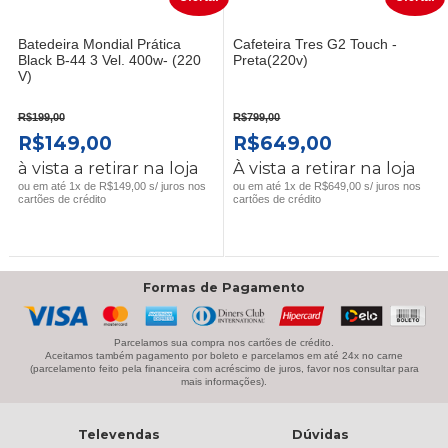
Batedeira Mondial Prática
Cafeteira Tres G2 Touch -
Black B-44 3 Vel. 400w- (220
Preta(220v)
V)
R$
199,00
R$
799,00
O
O
O
O
R$
149,00
R$
649,00
PREÇO
PREÇO
PREÇO
PREÇO
à vista a retirar na loja
À vista a retirar na loja
ORIGINAL
ATUAL
ORIGINAL
ATUAL
ou em até 1x de R$149,00 s/ juros nos
ou em até 1x de R$649,00 s/ juros nos
cartões de crédito
cartões de crédito
ERA:
É:
ERA:
É:
R$199,00.
R$149,00.
R$799,00.
R$649,00.
Formas de Pagamento
Parcelamos sua compra nos cartões de crédito.
Aceitamos também pagamento por boleto e parcelamos em até 24x no carne
(parcelamento feito pela financeira com acréscimo de juros, favor nos consultar para
mais informações).
Televendas
Dúvidas