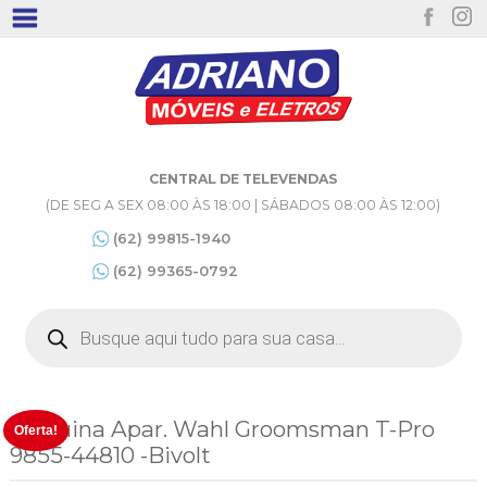
CENTRAL DE TELEVENDAS
(DE SEG A SEX 08:00 ÀS 18:00 | SÁBADOS 08:00 ÀS 12:00)
(62) 99815-1940
(62) 99365-0792
Pesquisar
produtos
Máquina Apar. Wahl Groomsman T-Pro
Oferta!
9855-44810 -Bivolt