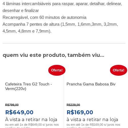
4 lâminas intercambiáveis para raspar, aparar, detalhar, delinear,
desenhar e finalizar
Recarregável, com 60 minutos de autonomia
Acompanha 7 pentes de altura (1,5mm, 1,6mm,3mm, 3,2mm,
4,5mm, 4,8mm e 7,9mm).
quem viu este produto, também viu...
Oferta!
Oferta!
Cafeteira Tres G2 Touch -
Prancha Gama Babosa Biv
Verm(220v)
R$
799,00
R$
229,00
O
O
O
O
R$
649,00
R$
169,00
PREÇO
PREÇO
PREÇO
PREÇO
À vista a retirar na loja
à vista a retirar na loja
ORIGINAL
ATUAL
ORIGINAL
ATUAL
ou em até 1x de R$649,00 s/ juros nos
ou em até 1x de R$169,00 s/ juros nos