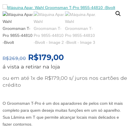
O
O
R$
179,00
R$
269,00
PREÇO
PREÇO
á vista a retirar na loja
ORIGINAL
ATUAL
ERA:
É:
ou em até 1x de R$179,00 s/ juros nos cartões de
R$269,00.
R$179,00.
crédito
O Groomsman T-Pro é um dos aparadores de pelos com kit mais
completo para quem deseja muitas funções em um só aparelho.
Sua Lâmina em T que permite alcançar locais mais delicados e
fazer contornos.