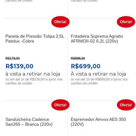
cartões de crédito
cartões de crédito
ERA:
É:
ERA:
É:
R$799,00.
R$649,00.
R$229,00.
R$169,00.
Oferta!
Oferta!
Panela de Pressão Tulipa 2,5L
Fritadeira Suprema Agratto
Patolux -Cobre
AFRMOII-02 6,2L (220v)
R$
179,00
R$
899,00
O
O
O
O
R$
139,00
R$
699,00
PREÇO
PREÇO
PREÇO
PREÇO
à vista a retirar na loja
À vista a retirar na loja
ORIGINAL
ATUAL
ORIGINAL
ATUAL
ou em até 1x de R$139,00 s/ juros nos
ou em até 1x de R$699,00 s/ juros nos
cartões de crédito
cartões de crédito
ERA:
É:
ERA:
É:
R$179,00.
R$139,00.
R$899,00.
R$699,00.
Oferta!
Oferta!
Sanduicheira Cadence
Espremedor Amvox AES 350
San265 – Branca (220v)
(220V)