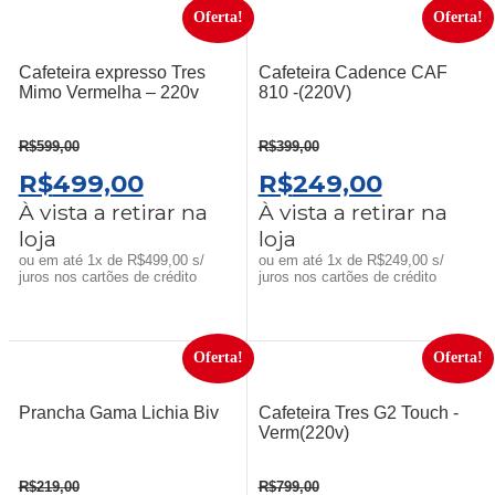
Oferta!
Oferta!
Cafeteira expresso Tres
Cafeteira Cadence CAF
Mimo Vermelha – 220v
810 -(220V)
R$
599,00
R$
399,00
O
O
O
O
R$
499,00
R$
249,00
PREÇO
PREÇO
PREÇO
PREÇO
À vista a retirar na
À vista a retirar na
loja
loja
ORIGINAL
ATUAL
ORIGINAL
ATUAL
ou em até 1x de R$499,00 s/
ou em até 1x de R$249,00 s/
ERA:
É:
ERA:
É:
juros nos cartões de crédito
juros nos cartões de crédito
R$599,00.
R$499,00.
R$399,00.
R$249,0
Oferta!
Oferta!
Prancha Gama Lichia Biv
Cafeteira Tres G2 Touch -
Verm(220v)
R$
219,00
R$
799,00