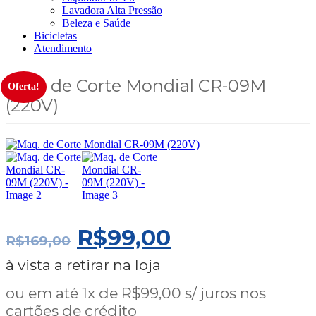
Lavadora Alta Pressão
Beleza e Saúde
Bicicletas
Atendimento
Maq. de Corte Mondial CR-09M
Oferta!
(220V)
O
O
R$
99,00
R$
169,00
PREÇO
PREÇO
à vista a retirar na loja
ORIGINAL
ATUAL
ou em até 1x de R$99,00 s/ juros nos
cartões de crédito