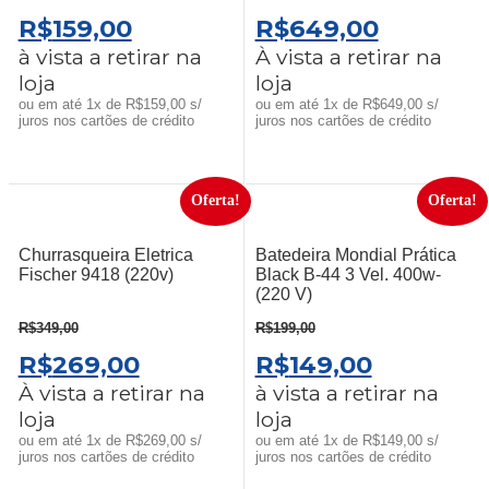
O
O
O
O
R$
159,00
R$
649,00
PREÇO
PREÇO
PREÇO
PREÇO
à vista a retirar na
À vista a retirar na
loja
loja
ORIGINAL
ATUAL
ORIGINAL
ATUAL
ou em até 1x de R$159,00 s/
ou em até 1x de R$649,00 s/
ERA:
É:
ERA:
É:
juros nos cartões de crédito
juros nos cartões de crédito
R$219,00.
R$159,00.
R$799,00.
R$649,0
Oferta!
Oferta!
Churrasqueira Eletrica
Batedeira Mondial Prática
Fischer 9418 (220v)
Black B-44 3 Vel. 400w-
(220 V)
R$
349,00
R$
199,00
O
O
O
O
R$
269,00
R$
149,00
PREÇO
PREÇO
PREÇO
PREÇO
À vista a retirar na
à vista a retirar na
loja
loja
ORIGINAL
ATUAL
ORIGINAL
ATUAL
ou em até 1x de R$269,00 s/
ou em até 1x de R$149,00 s/
ERA:
É:
ERA:
É:
juros nos cartões de crédito
juros nos cartões de crédito
R$349,00.
R$269,00.
R$199,00.
R$149,00