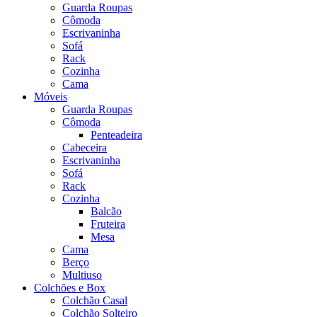
Guarda Roupas
Cômoda
Escrivaninha
Sofá
Rack
Cozinha
Cama
Móveis
Guarda Roupas
Cômoda
Penteadeira
Cabeceira
Escrivaninha
Sofá
Rack
Cozinha
Balcão
Fruteira
Mesa
Cama
Berço
Multiuso
Colchões e Box
Colchão Casal
Colchão Solteiro