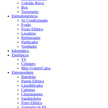
Colchão Berço
Box
Travesseiro
Eletrodomésticos
Ar Condicionado
Fogão
Forno Elétrico
Lavadora
Refrigerador
Purificador
Ventilador
Informática
Eletrônicos
TV
Celulares
Mini System/Caixa
Eletroportáteis
Batedeira
Panela Elétrica
Liquidificador
Cafeteira
Churrasqueira
Sanduicheira
Ferro Elétrico
Aspirador de Pó