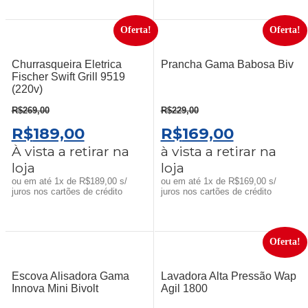
Oferta!
Oferta!
Churrasqueira Eletrica
Prancha Gama Babosa Biv
Fischer Swift Grill 9519
(220v)
R$
269,00
R$
229,00
O
O
O
O
R$
189,00
R$
169,00
PREÇO
PREÇO
PREÇO
PREÇO
À vista a retirar na
à vista a retirar na
loja
loja
ORIGINAL
ATUAL
ORIGINAL
ATUAL
ou em até 1x de R$189,00 s/
ou em até 1x de R$169,00 s/
ERA:
É:
ERA:
É:
juros nos cartões de crédito
juros nos cartões de crédito
R$269,00.
R$189,00.
R$229,00.
R$169,00
Oferta!
Escova Alisadora Gama
Lavadora Alta Pressão Wap
Innova Mini Bivolt
Agil 1800