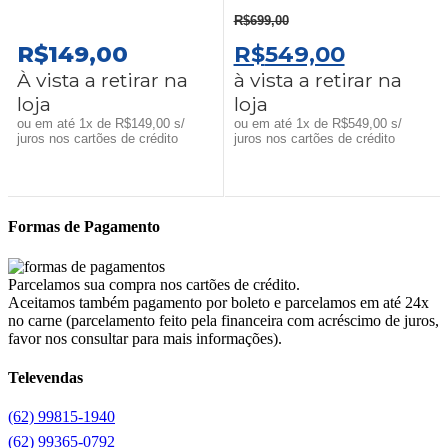
R$
699,00
O
O
R$
149,00
R$
549,00
PREÇO
PREÇO
À vista a retirar na
à vista a retirar na
loja
loja
ORIGINAL
ATUAL
ou em até 1x de R$149,00 s/
ou em até 1x de R$549,00 s/
ERA:
É:
juros nos cartões de crédito
juros nos cartões de crédito
R$699,00.
R$549,0
Formas de Pagamento
Parcelamos sua compra nos cartões de crédito.
Aceitamos também pagamento por boleto e parcelamos em até 24x
no carne (parcelamento feito pela financeira com acréscimo de juros,
favor nos consultar para mais informações).
Televendas
(62) 99815-1940
(62) 99365-0792