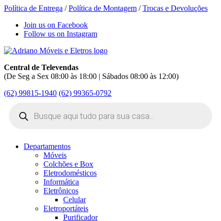
Política de Entrega
/
Política de Montagem
/
Trocas e Devoluções
Join us on Facebook
Follow us on Instagram
Central de Televendas
(De Seg a Sex 08:00 às 18:00 | Sábados 08:00 às 12:00)
(62) 99815-1940
(62) 99365-0792
Pesquisar
produtos
Departamentos
Móveis
Colchões e Box
Eletrodomésticos
Informática
Eletrônicos
Celular
Eletroportáteis
Purificador