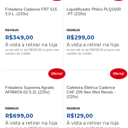
Fritadeira Cadence FRT 515
Liquidificador Philco PLQ1600
3,0 L -(220v)
-PT (220v)
R$
449,00
R$
399,00
O
O
O
O
R$
349,00
R$
299,00
PREÇO
PREÇO
PREÇO
PREÇO
À vista a retirar na loja
À vista a retirar na loja.
ORIGINAL
ATUAL
ORIGINAL
ATUAL
ou em até 1x de R$349,00 s/ juros nos
ou em até 1x de R$299,00 s/ juros nos
cartões de crédito
cartões de crédito
ERA:
É:
ERA:
É:
R$449,00.
R$349,00.
R$399,00.
R$299,00.
Oferta!
Oferta!
Fritadeira Suprema Agratto
Cafeteira Elétrica Cadence
AFRMOII-02 6,2L (220v)
CAF 209 Neo Mint Rends -
(220v)
R$
899,00
R$
189,00
O
O
O
O
R$
699,00
R$
129,00
PREÇO
PREÇO
PREÇO
PREÇO
À vista a retirar na loja
À vista a retirar na loja
ou em até 1x de R$699,00 s/ juros nos
ou em até 1x de R$129,00 s/ juros nos