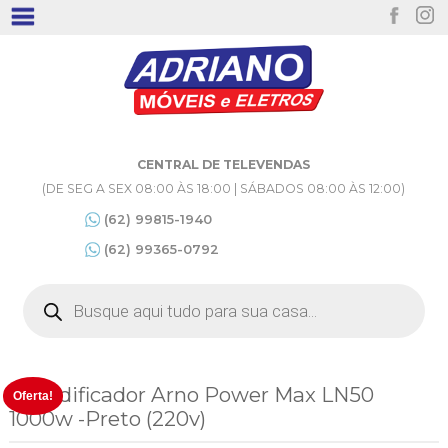
CENTRAL DE TELEVENDAS
(DE SEG A SEX 08:00 ÀS 18:00 | SÁBADOS 08:00 ÀS 12:00)
(62) 99815-1940
(62) 99365-0792
Pesquisar
produtos
Liquidificador Arno Power Max LN50
Oferta!
1000w -Preto (220v)