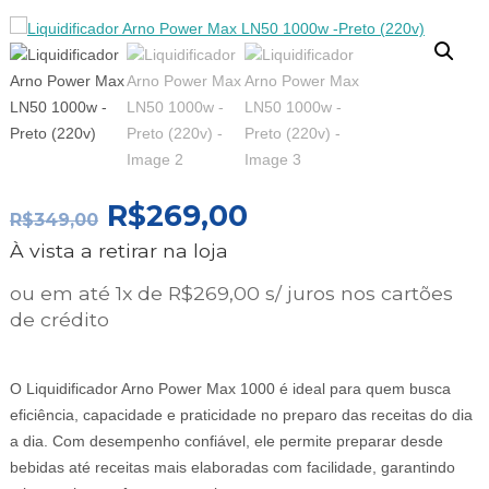
O
O
R$
269,00
R$
349,00
PREÇO
PREÇO
À vista a retirar na loja
ORIGINAL
ATUAL
ERA:
É:
ou em até 1x de R$269,00 s/ juros nos cartões
R$349,00.
R$269,00.
de crédito
O Liquidificador Arno Power Max 1000 é ideal para quem busca
eficiência, capacidade e praticidade no preparo das receitas do dia
a dia. Com desempenho confiável, ele permite preparar desde
bebidas até receitas mais elaboradas com facilidade, garantindo