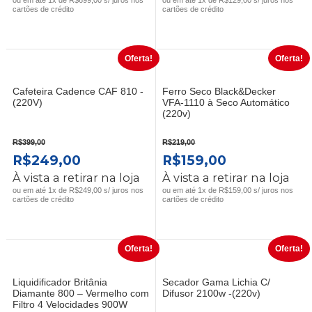
ORIGINAL
ATUAL
ORIGINAL
ATUAL
cartões de crédito
cartões de crédito
ERA:
É:
ERA:
É:
R$899,00.
R$699,00.
R$189,00.
R$129,00.
Oferta!
Oferta!
Cafeteira Cadence CAF 810 -
Ferro Seco Black&Decker
(220V)
VFA-1110 à Seco Automático
(220v)
R$
399,00
R$
219,00
O
O
O
O
R$
249,00
R$
159,00
PREÇO
PREÇO
PREÇO
PREÇO
À vista a retirar na loja
À vista a retirar na loja
ORIGINAL
ATUAL
ORIGINAL
ATUAL
ou em até 1x de R$249,00 s/ juros nos
ou em até 1x de R$159,00 s/ juros nos
cartões de crédito
cartões de crédito
ERA:
É:
ERA:
É:
R$399,00.
R$249,00.
R$219,00.
R$159,00.
Oferta!
Oferta!
Liquidificador Britânia
Secador Gama Lichia C/
Diamante 800 – Vermelho com
Difusor 2100w -(220v)
Filtro 4 Velocidades 900W