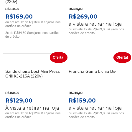
(220v)
R$
219,00
R$
359,00
O
O
O
O
R$
169,00
R$
269,00
PREÇO
PREÇO
PREÇO
PREÇO
ou em até 1x de R$169,00 s/ juros nos
à vista a retirar na loja
cartões de crédito
ORIGINAL
ATUAL
ORIGINAL
ATUAL
ou em até 1x de R$269,00 s/ juros nos
2x de
R$
84,50
Sem juros nos cartões
cartões de crédito
ERA:
É:
ERA:
É:
de crédito
R$219,00.
R$169,00.
R$359,00.
R$269,00.
Oferta!
Oferta!
Sanduicheira Best Mini Press
Prancha Gama Lichia Biv
Grill KJ-215A (220v)
R$
169,00
R$
219,00
O
O
O
O
R$
129,00
R$
159,00
PREÇO
PREÇO
PREÇO
PREÇO
À vista a retirar na loja
à vista a retirar na loja
ORIGINAL
ATUAL
ORIGINAL
ATUAL
ou em até 1x de R$129,00 s/ juros nos
ou em até 1x de R$159,00 s/ juros nos
cartões de crédito
cartões de crédito
ERA:
É:
ERA:
É:
R$169,00.
R$129,00.
R$219,00.
R$159,00.