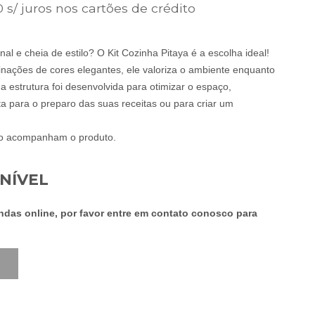
É:
 s/ juros nos cartões de crédito
99,00.
R$799,00.
l e cheia de estilo? O Kit Cozinha Pitaya é a escolha ideal!
nações de cores elegantes, ele valoriza o ambiente enquanto
ua estrutura foi desenvolvida para otimizar o espaço,
 para o preparo das suas receitas ou para criar um
ão acompanham o produto.
NÍVEL
as online, por favor entre em contato conosco para