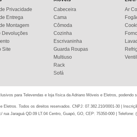
 de Privacidade
Cabeceira
Ar C
 de Entrega
Cama
Fogã
a de Montagem
Cômoda
Cook
e Devoluções
Cozinha
Forno
ento
Escrivaninha
Lava
 Site
Guarda Roupas
Refri
Multiuso
Venti
Rack
Sofá
sivos para Televendas e loja física da Adriano Móveis e Eletros, podendo so
 Eletros. Todos os direitos reservados. CNPJ: 07.382.210/0001-30 | Inscri
c/ rua Jaraguá QD.09 LT.04 Centro, Guapó, GO, CEP: 75350-000 | Telefone: 