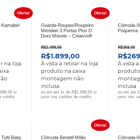
Oferta!
Oferta!
90 Kamabel
Guarda-Roupas/Roupeiro
Cômoda 04
Meridian 3 Portas Plus D´
Poquema-
Doro Móveis – Cinam/off
R$
2.499,00
R$
369,00
O
O
O
O
R$
1.899,00
R$
269
PREÇO
PREÇO
PREÇO
PREÇ
ar na loja
À vista a retirar na loja
À vista a
L
ATUAL
ORIGINAL
ATUAL
ORIG
aixa
produto na caixa
produto
É:
ERA:
É:
ERA:
ão
montagem não
montag
0.
R$899,00.
R$2.499,00.
R$1.899,00.
R$369
inclusa
inclusa
899,00 s/
ou em até 1x de R$1.899,00 s/
ou em até 1
e crédito
juros nos cartões de crédito
juros nos ca
Oferta!
 Tutti Baby
Cômoda Benetil Milão
Cômoda 04