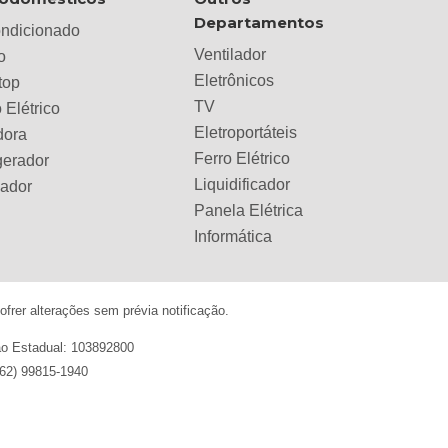
Departamentos
ondicionado
Ventilador
o
Eletrônicos
top
TV
 Elétrico
Eletroportáteis
dora
Ferro Elétrico
gerador
Liquidificador
lador
Panela Elétrica
Informática
frer alterações sem prévia notificação.
ção Estadual: 103892800
(62) 99815-1940