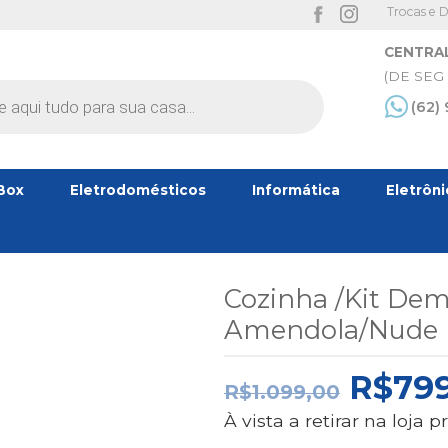
Trocas e 
CENTRA
(DE SEG 
(62)
Box
Eletrodomésticos
Informática
Eletrôn
Cozinha /Kit Dem
Amendola/Nude 
O
R$
79
R$
1.099,00
PREÇ
À vista a retirar na loj
ORIG