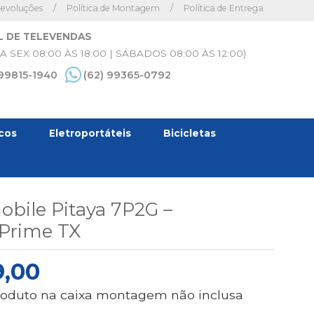
Devoluções
/
Política de Montagem
/
Política de Entrega
L DE TELEVENDAS
A SEX 08:00 ÀS 18:00 | SÁBADOS 08:00 ÀS 12:00)
 99815-1940
(62) 99365-0792
icos
Eletroportáteis
Bicicletas
obile Pitaya 7P2G –
Prime TX
O
9,00
O
PREÇO
a produto na caixa montagem não inclusa
INAL
ATUAL