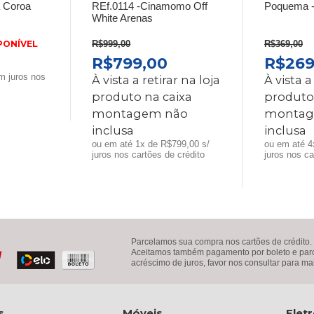
a Coroa
REf.0114 -Cinamomo Off
Poquema -
White Arenas
PONÍVEL
R$
999,00
R$
369,00
O
O
O
R$
799,00
R$
269
PREÇO
PREÇO
PREÇ
 juros nos
À vista a retirar na loja
À vista a
ORIGINAL
ATUAL
ORIG
produto na caixa
produto
ERA:
É:
ERA:
montagem não
montag
R$999,00.
R$799,00.
R$369
inclusa
inclusa
ou em até 1x de R$799,00 s/
ou em até 4
juros nos cartões de crédito
juros nos ca
Parcelamos sua compra nos cartões de crédito.
Aceitamos também pagamento por boleto e parce
acréscimo de juros, favor nos consultar para ma
s
Móveis
Elet