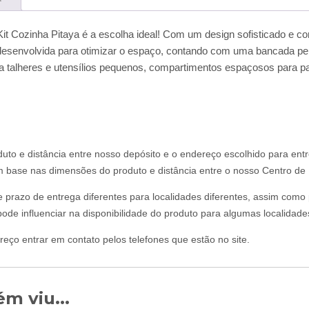
it Cozinha Pitaya é a escolha ideal! Com um design sofisticado e c
oi desenvolvida para otimizar o espaço, contando com uma bancada per
 talheres e utensílios pequenos, compartimentos espaçosos para pane
uto e distância entre nosso depósito e o endereço escolhido para ent
om base nas dimensões do produto e distância entre o nosso Centro de D
 e prazo de entrega diferentes para localidades diferentes, assim com
ode influenciar na disponibilidade do produto para algumas localidade
reço entrar em contato pelos telefones que estão no site.
m viu...