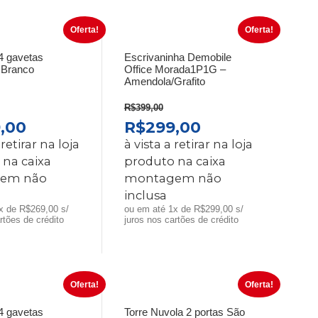
Oferta!
Oferta!
 gavetas
Escrivaninha Demobile
 Branco
Office Morada1P1G –
Amendola/Grafito
R$
399,00
O
O
O
,00
R$
299,00
O
PREÇO
PREÇO
PREÇO
 retirar na loja
à vista a retirar na loja
INAL
ATUAL
ORIGINAL
ATUAL
 na caixa
produto na caixa
É:
ERA:
É:
em não
montagem não
,00.
R$269,00.
R$399,00.
R$299,00.
inclusa
x de R$269,00 s/
ou em até 1x de R$299,00 s/
rtões de crédito
juros nos cartões de crédito
Oferta!
Oferta!
 gavetas
Torre Nuvola 2 portas São