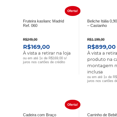
Oferta!
Fruteira kaslianc Madrid
Beliche Itália 0,
Ref. 060
– Castanho
R$
249,00
R$
1.199,00
O
O
O
R$
169,00
R$
899,00
PREÇO
PREÇO
PREÇO
À vista a retirar na loja
À vista a retir
ORIGINAL
ATUAL
ORIGINA
ou em até 1x de R$169,00 s/
produto na c
juros nos cartões de crédito
ERA:
É:
ERA:
montagem n
R$249,00.
R$169,00.
R$1.199,0
inclusa
ou em até 1x de R$
juros nos cartões d
Oferta!
Cadeira com Braço
Carrinho de Bebê