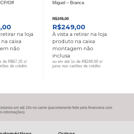
CP/Off
Miguel – Branca
R$
349,00
O
O
O
,00
R$
249,00
O
PREÇO
PREÇO
PREÇO
 retirar na loja
À vista a retirar na loja
INAL
ATUAL
ORIGINAL
ATUAL
 na caixa
produto na caixa
É:
ERA:
É:
em não
montagem não
,00.
R$269,00.
R$349,00.
R$249,00.
inclusa
x de R$67,25 s/
ou em até 1x de R$249,00 s/
rtões de crédito
juros nos cartões de crédito
lamos em até 24x no carne (parcelamento feito pela financeira com
is informações).
rodomésticos
Outros