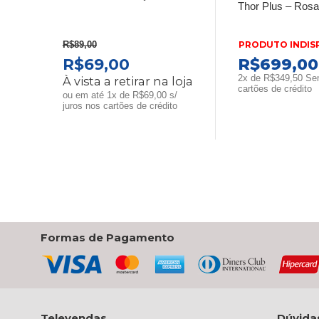
Thor Plus – Ros
PRODUTO INDIS
R$
89,00
O
O
R$
69,00
R$
699,00
PREÇO
PREÇO
2x de
R$
349,50
Sem
À vista a retirar na loja
cartões de crédito
ORIGINAL
ATUAL
ou em até 1x de R$69,00 s/
juros nos cartões de crédito
ERA:
É:
R$89,00.
R$69,00.
Formas de Pagamento
Televendas
Dúvida