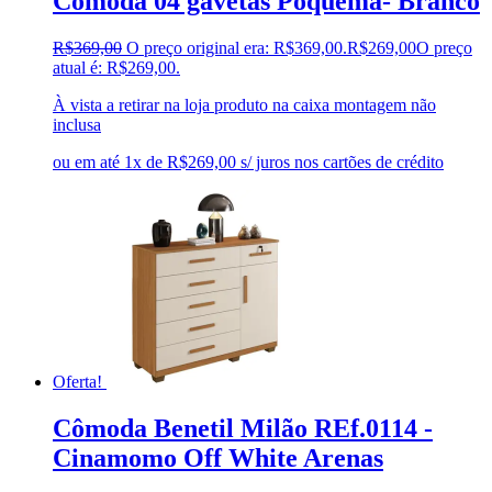
Cômoda 04 gavetas Poquema- Branco
R$
369,00
O preço original era: R$369,00.
R$
269,00
O preço
atual é: R$269,00.
À vista a retirar na loja produto na caixa montagem não
inclusa
ou em até 1x de R$269,00 s/ juros nos cartões de crédito
Oferta!
Cômoda Benetil Milão REf.0114 -
Cinamomo Off White Arenas