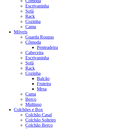
Cômoda
Escrivaninha
Sofá
Rack
Cozinha
Cama
Móveis
Guarda Roupas
Cômoda
Penteadeira
Cabeceira
Escrivaninha
Sofá
Rack
Cozinha
Balcão
Fruteira
Mesa
Cama
Berço
Multiuso
Colchões e Box
Colchão Casal
Colchão Solteiro
Colchão Berço