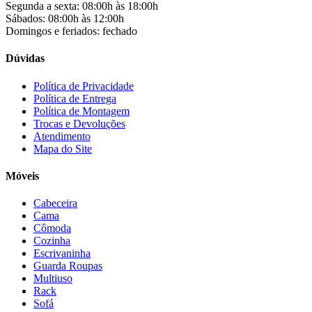
Colli
(53)
Segunda a sexta: 08:00h às 18:00h
Colormaq
(43)
Sábados: 08:00h às 12:00h
Companhia do Estofado
(3)
Domingos e feriados: fechado
Completa
(2)
Consul
(43)
Dúvidas
Continental
(2)
Cotherm
(2)
Política de Privacidade
Política de Entrega
D' Doro Móveis
(9)
Política de Montagem
Dako
(23)
Trocas e Devoluções
Demóbile
(13)
Atendimento
Dômina
(2)
Mapa do Site
Doripel
(14)
Duo Plast
(4)
Móveis
Electrolux
(21)
Elgin
(10)
Cabeceira
Esmaltec
(4)
Cama
Estilofer
(2)
Cômoda
Estofados Leppos
(1)
Cozinha
Estofados solar
(9)
Escrivaninha
Fischer
(13)
Guarda Roupas
Multiuso
Fogatti
(9)
Rack
Gama
(26)
Sofá
Gazin
(2)