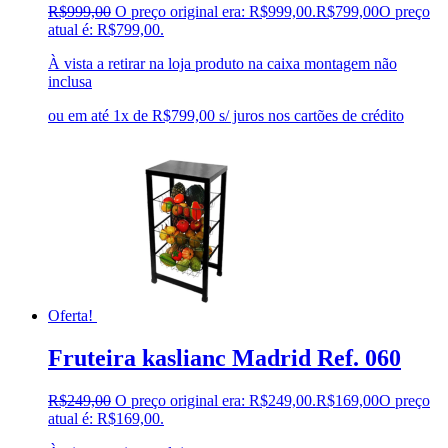
R$
999,00
O preço original era: R$999,00.
R$
799,00
O preço
atual é: R$799,00.
À vista a retirar na loja produto na caixa montagem não
inclusa
ou em até 1x de R$799,00 s/ juros nos cartões de crédito
Oferta!
Fruteira kaslianc Madrid Ref. 060
R$
249,00
O preço original era: R$249,00.
R$
169,00
O preço
atual é: R$169,00.