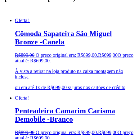
Oferta!
Cômoda Sapateira São Miguel
Bronze -Canela
R$
899,00
O preço original era: R$899,00.
R$
699,00
O preço
atual é: R$699,00.
À vista a retirar na loja produto na caixa montagem não
inclusa
ou em até 1x de R$699,00 s/ juros nos cartões de crédito
Oferta!
Penteadeira Camarim Carisma
Demobile -Branco
R$
899,00
O preço original era: R$899,00.
R$
699,00
O preço
atual é: R$699,00.