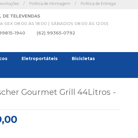
Devoluções
/
Política de Montagem
/
Política de Entrega
L DE TELEVENDAS
A SEX 08:00 ÀS 18:00 | SÁBADOS 08:00 ÀS 12:00)
 99815-1940
(62) 99365-0792
icos
Eletroportáteis
Bicicletas
scher Gourmet Grill 44Litros -
O
,00
O
PREÇO
INAL
ATUAL