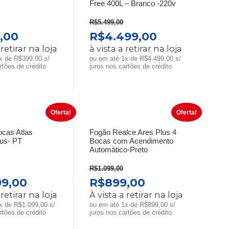
Free 400L – Branco -220v
R$
5.499,00
O
O
O
,00
R$
4.499,00
O
PREÇO
PREÇO
PREÇO
 retirar na loja
à vista a retirar na loja
INAL
ATUAL
ORIGINAL
ATUAL
x de R$399,00 s/
ou em até 1x de R$4.499,00 s/
rtões de crédito
juros nos cartões de crédito
É:
ERA:
É:
,00.
R$399,00.
R$5.499,00.
R$4.499,00
Oferta!
Oferta!
ocas Atlas
Fogão Realce Ares Plus 4
us- PT
Bocas com Acendimento
Automático-Preto
R$
1.099,00
O
O
O
99,00
R$
899,00
O
PREÇO
PREÇO
PREÇO
 retirar na loja
À vista a retirar na loja
INAL
ATUAL
ORIGINAL
ATUAL
x de R$1.099,00 s/
ou em até 1x de R$899,00 s/
rtões de crédito
juros nos cartões de crédito
É:
ERA:
É: