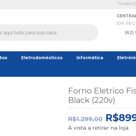
Trocas e 
CENTRA
(DE SEG 
(62)
Box
Eletrodomésticos
Informática
Eletrôn
Forno Eletrico Fi
Black (220v)
O
R$
899
R$
1.299,00
PREÇ
À vista a retirar na loja
ORIG