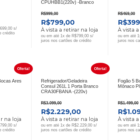
CPUHBB1(220v) -Branco
R$
999,00
R$
469,00
O
O
O
O
R$
799,00
R$
399
PREÇO
PREÇO
PREÇO
PREÇ
699,00 s/
À vista a retirar na loja
À vista a
e crédito
L
ATUAL
ORIGINAL
ATUAL
ORIG
ou em até 1x de R$799,00 s/
ou em até 1
juros nos cartões de crédito
juros nos ca
É:
ERA:
É:
ERA:
.
R$699,00.
R$999,00.
R$799,00.
R$469
Oferta!
Oferta!
Bocas Ares
Refrigerador/Geladeira
Fogão 5 B
Consul 261L 1 Porta Branco
Mônaco Pl
CRA30FBANA -(220v)
R$
3.099,00
R$
1.499,00
O
O
O
O
R$
2.229,00
R$
1.0
PREÇO
PREÇO
PREÇO
PREÇ
ar na loja
À vista a retirar na loja
À vista a
L
ATUAL
ORIGINAL
ATUAL
ORIG
799,00 s/
ou em até 1x de R$2.229,00 s/
ou em até 1
e crédito
juros nos cartões de crédito
juros nos ca
É:
ERA:
É:
ERA: