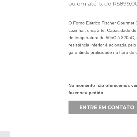
ERA:
ou em até 1x de R$899,00
R$1.29
O Forno Elétrico Fischer Gourmet G
cozinhar, uma arte. Capacidade de 
de temperatura de 50oC à 320oC, c
resistência inferior é acionada pel
garantindo praticidade na hora de co
No momento não oferecemos vend
fazer seu pedido
ENTRE EM CONTATO
A