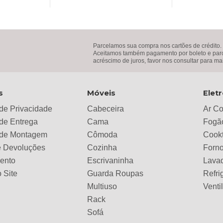
.
R$799,00.
R$3.099,00.
R$2.229,00.
R$1.4
Parcelamos sua compra nos cartões de crédito.
Aceitamos também pagamento por boleto e parce
acréscimo de juros, favor nos consultar para ma
s
Móveis
Elet
 de Privacidade
Cabeceira
Ar C
 de Entrega
Cama
Fogã
a de Montagem
Cômoda
Cook
e Devoluções
Cozinha
Forno
ento
Escrivaninha
Lava
 Site
Guarda Roupas
Refri
Multiuso
Venti
Rack
Sofá