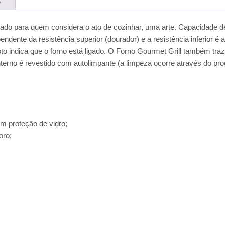
etado para quem considera o ato de cozinhar, uma arte. Capacidade de
dente da resistência superior (dourador) e a resistência inferior é 
loto indica que o forno está ligado. O Forno Gourmet Grill também tra
terno é revestido com autolimpante (a limpeza ocorre através do pr
om proteção de vidro;
oro;