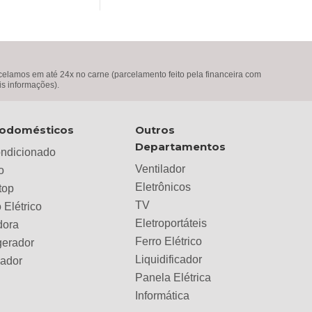
99,00.
R$1.099,00.
R$1.099,00.
R$899,00.
lamos em até 24x no carne (parcelamento feito pela financeira com
is informações).
rodomésticos
Outros
Departamentos
ondicionado
Ventilador
o
Eletrônicos
top
TV
 Elétrico
Eletroportáteis
dora
Ferro Elétrico
gerador
Liquidificador
lador
Panela Elétrica
Informática