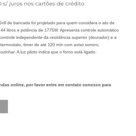
É:
 s/ juros nos cartões de crédito
9,00.
R$899,00.
rill de bancada foi projetado para quem considera o ato de
44 litros e potência de 1775W. Apresenta controle automático
ontrole independente da resistência superior (dourador) e a
o termostato, timer de até 120 min com aviso sonoro,
zinhar. A luz piloto indica que o forno está ligado.
as online, por favor entre em contato conosco para