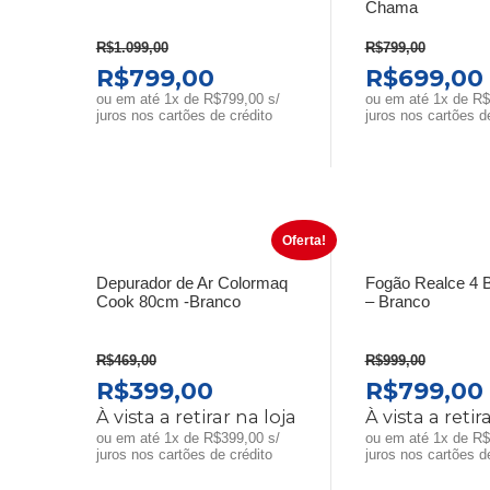
Chama
R$
1.099,00
R$
799,00
O
O
O
R$
799,00
R$
699,00
PREÇO
PREÇO
PREÇO
ou em até 1x de R$799,00 s/
ou em até 1x de R$
juros nos cartões de crédito
juros nos cartões d
ORIGINAL
ATUAL
ORIGINA
ERA:
É:
ERA:
R$1.099,00.
R$799,00.
R$799,00
Oferta!
Depurador de Ar Colormaq
Fogão Realce 4 
Cook 80cm -Branco
– Branco
R$
469,00
R$
999,00
O
O
O
R$
399,00
R$
799,00
PREÇO
PREÇO
PREÇO
À vista a retirar na loja
À vista a retir
ORIGINAL
ATUAL
ORIGINA
ou em até 1x de R$399,00 s/
ou em até 1x de R$
juros nos cartões de crédito
juros nos cartões d
ERA:
É:
ERA: