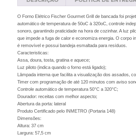
O Forno Elétrico Fischer Gourmet Grill de bancada foi proj
automático de temperatura de 50oC à 320oC, controle indepen
sonoro, garantindo praticidade na hora de cozinhar. A luz pi
que impede a fuga de calor e economiza energia. O corpo in
é removível e possui bandeja esmaltada para resíduos.
Caracteristicas:
Assa, doura, tosta, gratina e aquece;
Luz piloto (indica quando o forno está ligado);
Lâmpada interna que facilita a visualização dos assados, c
Timer com programação de até 120 minutos com aviso son
Controle automático de temperatura 50°C a 320°C;
Dourador: receitas com melhor aspecto;
Abertura da porta: lateral
Produto Certificado pelo INMETRO (Portaria 148)
Dimensões:
Altura: 37 cm
Largura: 57,5 cm