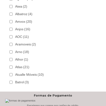
Aiwa
(2)
Albatroz
(4)
Amvox
(20)
Anjos
(16)
AOC
(11)
Aramoveis
(2)
Arno
(18)
Athor
(1)
Atlas
(21)
Atualle Móveis
(10)
Batrol
(3)
Bechara
(8)
Formas de Pagamento
Belaflex
(1)
Bem Estar Clima
(2)
Parcelamos sua compra nos cartões de crédito.