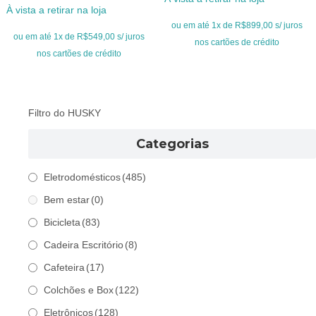
original
atual
À vista a retirar na loja
original
atual
era:
é:
ou em até 1x de R$899,00 s/ juros
era:
é:
ou em até 1x de R$549,00 s/ juros
R$1.099,00.
R$899,00.
nos cartões de crédito
R$699,00.
R$549,00.
nos cartões de crédito
Filtro do HUSKY
Categorias
Eletrodomésticos
(485)
Bem estar
(0)
Bicicleta
(83)
Cadeira Escritório
(8)
Cafeteira
(17)
Colchões e Box
(122)
Eletrônicos
(128)