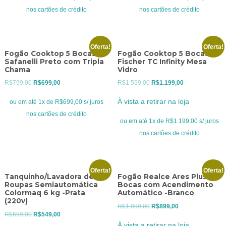
R$1.199,00.
R$899,00.
R$999,00.
R$799,00.
nos cartões de crédito
nos cartões de crédito
Oferta!
Oferta!
Fogão Cooktop 5 Bocas
Fogão Cooktop 5 Bocas
Safanelli Preto com Tripla
Fischer TC Infinity Mesa
Chama
Vidro
O
O
O
O
R$
799,00
R$
699,00
R$
1.599,00
R$
1.199,00
preço
preço
preço
preço
À vista a retirar na loja
ou em até 1x de R$699,00 s/ juros
original
atual
original
atual
nos cartões de crédito
era:
é:
era:
é:
ou em até 1x de R$1.199,00 s/ juros
R$799,00.
R$699,00.
R$1.599,00.
R$1.199,00.
nos cartões de crédito
Oferta!
Oferta!
Tanquinho/Lavadora de
Fogão Realce Ares Plus 4
Roupas Semiautomática
Bocas com Acendimento
Colormaq 6 kg -Prata
Automático -Branco
(220v)
O
O
R$
1.099,00
R$
899,00
O
O
R$
699,00
R$
549,00
preço
preço
À vista a retirar na loja
preço
preço