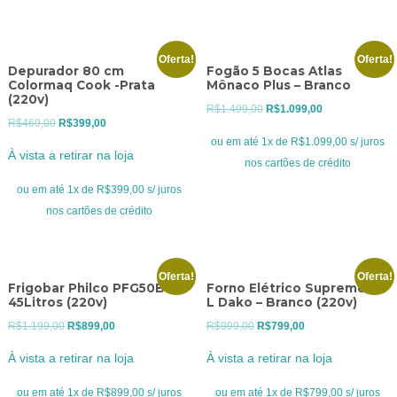
R$4.099,00.
R$3.199,00.
Oferta!
Oferta!
Depurador 80 cm
Fogão 5 Bocas Atlas
Colormaq Cook -Prata
Mônaco Plus – Branco
(220v)
O
O
R$
1.499,00
R$
1.099,00
O
O
R$
469,00
R$
399,00
preço
preço
ou em até 1x de R$1.099,00 s/ juros
preço
preço
original
atual
À vista a retirar na loja
nos cartões de crédito
original
atual
era:
é:
era:
é:
ou em até 1x de R$399,00 s/ juros
R$1.499,00.
R$1.099,00.
R$469,00.
R$399,00.
nos cartões de crédito
Oferta!
Oferta!
Frigobar Philco PFG50B
Forno Elétrico Supreme 44
45Litros (220v)
L Dako – Branco (220v)
O
O
O
O
R$
1.199,00
R$
899,00
R$
999,00
R$
799,00
preço
preço
preço
preço
À vista a retirar na loja
À vista a retirar na loja
original
atual
original
atual
era:
é:
era:
é:
ou em até 1x de R$899,00 s/ juros
ou em até 1x de R$799,00 s/ juros