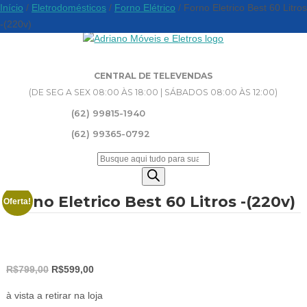
Início
/
Eletrodomésticos
/
Forno Elétrico
/ Forno Eletrico Best 60 Litros
-(220v)
CENTRAL DE TELEVENDAS
(DE SEG A SEX 08:00 ÀS 18:00 | SÁBADOS 08:00 ÀS 12:00)
(62) 99815-1940
(62) 99365-0792
Pesquisar
produtos
Forno Eletrico Best 60 Litros -(220v)
Oferta!
O
O
R$
799,00
R$
599,00
preço
preço
à vista a retirar na loja
original
atual