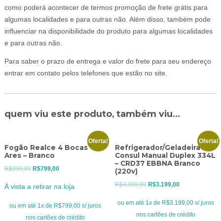
como poderá acontecer de termos promoção de frete grátis para
algumas localidades e para outras não. Além disso, também pode
influenciar na disponibilidade do produto para algumas localidades
e para outras não.
Para saber o prazo de entrega e valor do frete para seu endereço
entrar em contato pelos telefones que estão no site.
quem viu este produto, também viu...
Oferta!
Oferta!
Fogão Realce 4 Bocas
Refrigerador/Geladeira
Ares – Branco
Consul Manual Duplex 334L
– CRD37 EBBNA Branco
O
O
R$
999,00
R$
799,00
(220v)
preço
preço
O
O
R$
4.099,00
R$
3.199,00
À vista a retirar na loja
original
atual
preço
preço
ou em até 1x de R$3.199,00 s/ juros
era:
é:
ou em até 1x de R$799,00 s/ juros
original
atual
nos cartões de crédito
R$999,00.
R$799,00.
nos cartões de crédito
era:
é: