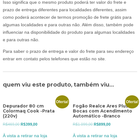
Isso significa que o mesmo produto poderá ter valor do frete e
prazo de entrega diferentes para localidades diferentes, assim
como poderá acontecer de termos promoção de frete grátis para
algumas localidades e para outras não. Além disso, também pode
influenciar na disponibilidade do produto para algumas localidades
e para outras não.
Para saber o prazo de entrega e valor do frete para seu endereço
entrar em contato pelos telefones que estão no site.
quem viu este produto, também viu...
Oferta!
Oferta!
Depurador 80 cm
Fogão Realce Ares Plus 4
Colormaq Cook -Prata
Bocas com Acendimento
(220v)
Automático -Branco
O
O
O
O
R$
469,00
R$
399,00
R$
1.099,00
R$
899,00
preço
preço
preço
preço
À vista a retirar na loja
À vista a retirar na loja
original
atual
original
atual