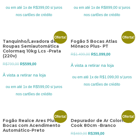
era:
é:
era:
é:
ou em até 1x de R$399,00 s/ juros
ou em até 1x de R$899,00 s/ juros
R$469,00.
R$399,00.
R$1.099,00.
R$899,00.
nos cartões de crédito
nos cartões de crédito
Oferta!
Oferta!
Tanquinho/Lavadora de
Fogão 5 Bocas Atlas
Roupas Semiautomática
Mônaco Plus- PT
Colormaq 10kg Lcs -Prata
O
O
R$
1.499,00
R$
1.099,00
(220v)
preço
preço
O
O
R$
799,00
R$
599,00
À vista a retirar na loja
original
atual
preço
preço
À vista a retirar na loja
era:
é:
ou em até 1x de R$1.099,00 s/ juros
original
atual
R$1.499,00.
R$1.099,00.
nos cartões de crédito
era:
é:
ou em até 1x de R$599,00 s/ juros
R$799,00.
R$599,00.
nos cartões de crédito
Oferta!
Oferta!
Fogão Realce Ares Plus 4
Depurador de Ar Colormaq
Bocas com Acendimento
Cook 80cm -Branco
Automático-Preto
O
O
R$
469,00
R$
399,00