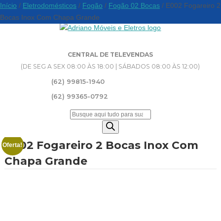
Início
/
Eletrodomésticos
/
Fogão
/
Fogão 02 Bocas
/ E002 Fogareiro 2
Bocas Inox Com Chapa Grande
CENTRAL DE TELEVENDAS
(DE SEG A SEX 08:00 ÀS 18:00 | SÁBADOS 08:00 ÀS 12:00)
(62) 99815-1940
(62) 99365-0792
Pesquisar
produtos
E002 Fogareiro 2 Bocas Inox Com
Oferta!
Chapa Grande