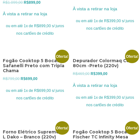
O
O
R$
1.099,00
R$
899,00
preço
preço
À vista a retirar na loja
preço
preço
original
atual
À vista a retirar na loja
original
atual
era:
é:
ou em até 1x de R$399,00 s/ juros
era:
é:
ou em até 1x de R$899,00 s/ juros
R$469,00.
R$399,00.
nos cartões de crédito
R$1.099,00.
R$899,00.
nos cartões de crédito
Oferta!
Oferta!
Fogão Cooktop 5 Bocas
Depurador Colormaq Cook
Safanelli Preto com Tripla
80cm -Preto (220v)
Chama
O
O
R$
469,00
R$
399,00
O
O
R$
799,00
R$
699,00
preço
preço
À vista a retirar na loja
preço
preço
original
atual
ou em até 1x de R$699,00 s/ juros
original
atual
era:
é:
ou em até 1x de R$399,00 s/ juros
nos cartões de crédito
era:
é:
R$469,00.
R$399,00.
nos cartões de crédito
R$799,00.
R$699,00.
Oferta!
Oferta!
Forno Elétrico Supreme 44
Fogão Cooktop 5 Bocas
L Dako – Branco (220v)
Fischer TC Infinity Mesa