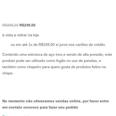
O
O
R$
399,00
R$
249,00
preço
preço
à vista a retirar na loja
original
atual
era:
é:
ou em até 1x de R$249,00 s/ juros nos cartões de crédito
R$399,00.
R$249,00.
Contendo uma estrutura de aço inox,e sendo de alta pressão, este
produto pode ser utilizado como fogão no uso de panelas, e
também como chapeiro para quem gosta de produtos feitos na
chapa.
No momento não oferecemos vendas online, por favor entre
em contato conosco para fazer seu pedido