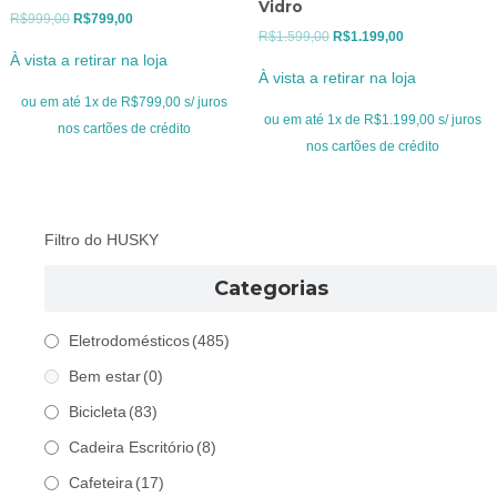
Vidro
O
O
R$
999,00
R$
799,00
O
O
R$
1.599,00
R$
1.199,00
preço
preço
À vista a retirar na loja
preço
preço
original
atual
À vista a retirar na loja
original
atual
era:
é:
ou em até 1x de R$799,00 s/ juros
era:
é:
ou em até 1x de R$1.199,00 s/ juros
R$999,00.
R$799,00.
nos cartões de crédito
R$1.599,00.
R$1.199,00.
nos cartões de crédito
Filtro do HUSKY
Categorias
Eletrodomésticos
(485)
Bem estar
(0)
Bicicleta
(83)
Cadeira Escritório
(8)
Cafeteira
(17)