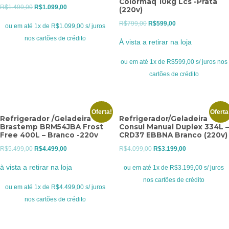
Colormaq 10kg Lcs -Prata
O
O
R$
1.499,00
R$
1.099,00
(220v)
preço
preço
O
O
R$
799,00
R$
599,00
ou em até 1x de R$1.099,00 s/ juros
original
atual
preço
preço
nos cartões de crédito
À vista a retirar na loja
era:
é:
original
atual
R$1.499,00.
R$1.099,00.
era:
é:
ou em até 1x de R$599,00 s/ juros nos
R$799,00.
R$599,00.
cartões de crédito
Oferta!
Oferta
Refrigerador /Geladeira
Refrigerador/Geladeira
Brastemp BRM54JBA Frost
Consul Manual Duplex 334L –
Free 400L – Branco -220v
CRD37 EBBNA Branco (220v)
O
O
O
O
R$
5.499,00
R$
4.499,00
R$
4.099,00
R$
3.199,00
preço
preço
preço
preço
à vista a retirar na loja
ou em até 1x de R$3.199,00 s/ juros
original
atual
original
atual
nos cartões de crédito
era:
é:
era:
é:
ou em até 1x de R$4.499,00 s/ juros
R$5.499,00.
R$4.499,00.
R$4.099,00.
R$3.199,00.
nos cartões de crédito