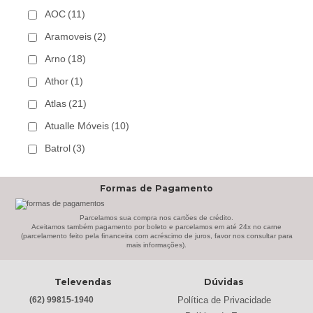
AOC
(11)
Aramoveis
(2)
Arno
(18)
Athor
(1)
Atlas
(21)
Atualle Móveis
(10)
Batrol
(3)
Bechara
(8)
Formas de Pagamento
Belaflex
(1)
Bem Estar Clima
(2)
Parcelamos sua compra nos cartões de crédito.
Aceitamos também pagamento por boleto e parcelamos em até 24x no carne
(parcelamento feito pela financeira com acréscimo de juros, favor nos consultar para
Bem Estar Estofados
(3)
mais informações).
Benetil
(18)
Televendas
Dúvidas
Bertolini
(2)
Política de Privacidade
(62) 99815-1940
Best
(9)