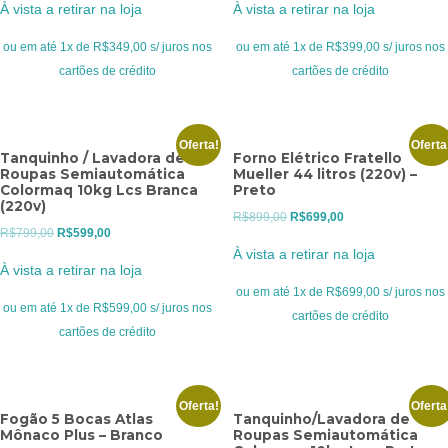
À vista a retirar na loja
À vista a retirar na loja
original
atual
original
atual
era:
é:
era:
é:
ou em até 1x de R$349,00 s/ juros nos
ou em até 1x de R$399,00 s/ juros nos
R$499,00.
R$349,00.
R$469,00.
R$399,00.
cartões de crédito
cartões de crédito
Oferta!
Oferta
Tanquinho / Lavadora de
Forno Elétrico Fratello
Roupas Semiautomática
Mueller 44 litros (220v) –
Colormaq 10kg Lcs Branca
Preto
(220v)
O
O
R$
899,00
R$
699,00
O
O
R$
799,00
R$
599,00
preço
preço
À vista a retirar na loja
preço
preço
original
atual
À vista a retirar na loja
original
atual
era:
é:
ou em até 1x de R$699,00 s/ juros nos
era:
é:
ou em até 1x de R$599,00 s/ juros nos
R$899,00.
R$699,00.
cartões de crédito
R$799,00.
R$599,00.
cartões de crédito
Oferta!
Oferta
Fogão 5 Bocas Atlas
Tanquinho/Lavadora de
Mônaco Plus – Branco
Roupas Semiautomática