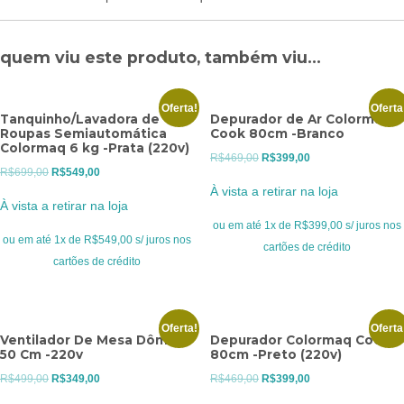
quem viu este produto, também viu...
Oferta!
Oferta
Tanquinho/Lavadora de
Depurador de Ar Colormaq
Roupas Semiautomática
Cook 80cm -Branco
Colormaq 6 kg -Prata (220v)
O
O
R$
469,00
R$
399,00
O
O
R$
699,00
R$
549,00
preço
preço
À vista a retirar na loja
preço
preço
original
atual
À vista a retirar na loja
original
atual
era:
é:
ou em até 1x de R$399,00 s/ juros nos
era:
é:
ou em até 1x de R$549,00 s/ juros nos
R$469,00.
R$399,00.
cartões de crédito
R$699,00.
R$549,00.
cartões de crédito
Oferta!
Oferta
Ventilador De Mesa Dômina
Depurador Colormaq Cook
50 Cm -220v
80cm -Preto (220v)
O
O
O
O
R$
499,00
R$
349,00
R$
469,00
R$
399,00
preço
preço
preço
preço