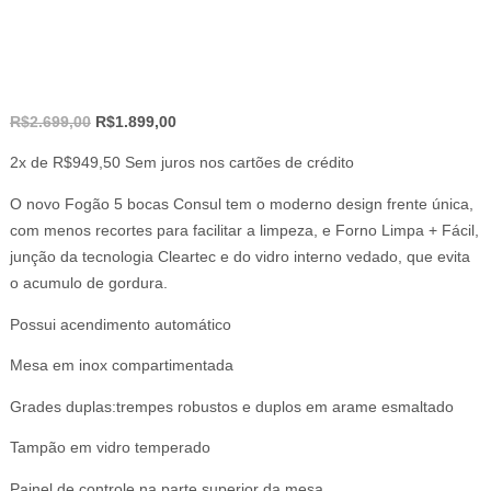
O
O
R$
2.699,00
R$
1.899,00
preço
preço
2x de
R$
949,50
Sem juros nos cartões de crédito
original
atual
era:
é:
O novo Fogão 5 bocas Consul tem o moderno design frente única,
R$2.699,00.
R$1.899,00.
com menos recortes para facilitar a limpeza, e Forno Limpa + Fácil,
junção da tecnologia Cleartec e do vidro interno vedado, que evita
o acumulo de gordura.
Possui acendimento automático
Mesa em inox compartimentada
Grades duplas:trempes robustos e duplos em arame esmaltado
Tampão em vidro temperado
Painel de controle na parte superior da mesa