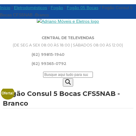
Início
/
Eletrodomésticos
/
Fogão
/
Fogão 05 Bocas
/ Fogão Consul 5
Bocas CFS5NAB -Branco
CENTRAL DE TELEVENDAS
(DE SEG A SEX 08:00 ÀS 18:00 | SÁBADOS 08:00 ÀS 12:00)
(62) 99815-1940
(62) 99365-0792
Pesquisar
produtos
Fogão Consul 5 Bocas CFS5NAB -
Oferta!
Branco