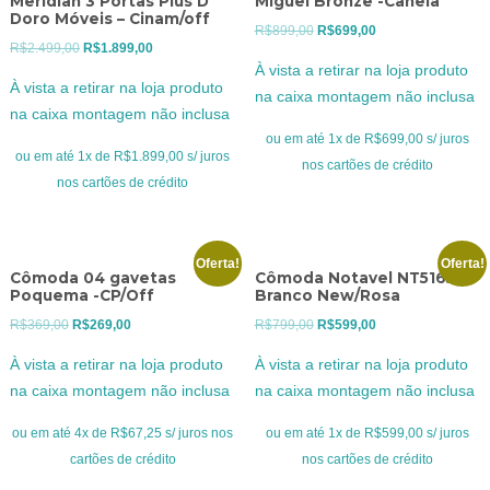
Meridian 3 Portas Plus D´
Miguel Bronze -Canela
Doro Móveis – Cinam/off
O
O
R$
899,00
R$
699,00
O
O
R$
2.499,00
R$
1.899,00
preço
preço
À vista a retirar na loja produto
preço
preço
original
atual
À vista a retirar na loja produto
na caixa montagem não inclusa
original
atual
era:
é:
na caixa montagem não inclusa
era:
é:
R$899,00.
R$699,00.
ou em até 1x de R$699,00 s/ juros
R$2.499,00.
R$1.899,00.
ou em até 1x de R$1.899,00 s/ juros
nos cartões de crédito
nos cartões de crédito
Oferta!
Oferta!
Cômoda 04 gavetas
Cômoda Notavel NT5165 –
Poquema -CP/Off
Branco New/Rosa
O
O
O
O
R$
369,00
R$
269,00
R$
799,00
R$
599,00
preço
preço
preço
preço
À vista a retirar na loja produto
À vista a retirar na loja produto
original
atual
original
atual
na caixa montagem não inclusa
na caixa montagem não inclusa
era:
é:
era:
é:
R$369,00.
R$269,00.
R$799,00.
R$599,00.
ou em até 4x de R$67,25 s/ juros nos
ou em até 1x de R$599,00 s/ juros
cartões de crédito
nos cartões de crédito