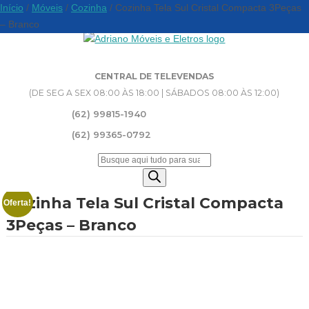
Início
/
Móveis
/
Cozinha
/ Cozinha Tela Sul Cristal Compacta 3Peças
– Branco
CENTRAL DE TELEVENDAS
(DE SEG A SEX 08:00 ÀS 18:00 | SÁBADOS 08:00 ÀS 12:00)
(62) 99815-1940
(62) 99365-0792
Pesquisar
produtos
Cozinha Tela Sul Cristal Compacta
Oferta!
3Peças – Branco