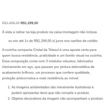
O
O
R$
1.899,00
R$
1.299,00
preço
preço
À vista a retirar na loja produto na caixa montagem não inclusa
original
atual
era:
é:
ou em até 1x de R$1.299,00 s/ juros nos cartões de crédito
R$1.899,00.
R$1.299,00.
A cozinha compacta Cristal da Telasul é uma aposta certa para
quem busca resistência, praticidade e um bonito visual na cozinha.
Essa composição conta com 3 módulos robustos, fabricados
inteiramente em aço, que passam por pintura eletrostática de
acabamento brilhoso, um processo que confere qualidade,
proteção anticorrosiva e mais resistência ao móvel.
As imagens ambientadas são meramente ilustrativas e
podem apresentar itens que não compõe o produto.
Objetos decorativos da imagem não acompanham o produto.