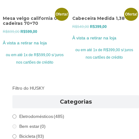
Oferta!
Oferta!
Mesa velgo california 04
Cabeceira Medida 1,38
cadeiras 70×70
O
O
R$
549,00
R$
399,00
O
O
R$
699,00
R$
599,00
preço
preço
À vista a retirar na loja
preço
preço
original
atual
À vista a retirar na loja
original
atual
era:
é:
ou em até 1x de R$399,00 s/ juros
era:
é:
ou em até 1x de R$599,00 s/ juros
R$549,00.
R$399,00.
nos cartões de crédito
R$699,00.
R$599,00.
nos cartões de crédito
Filtro do HUSKY
Categorias
Eletrodomésticos
(485)
Bem estar
(0)
Bicicleta
(83)