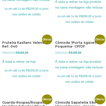
À vista a retirar na loja produto
era:
é:
original
atual
na caixa montagem não inclusa
R$369,00.
R$269,00.
ou em até 1x de R$269,00 s/ juros
era:
é:
nos cartões de crédito
R$1.199,00.
R$899,00.
ou em até 1x de R$899,00 s/ juros
nos cartões de crédito
Oferta!
Oferta!
Fruteira Kaslianc Valencia
Cômoda 1Porta 4gavetas
Ref. 040
Poquema- CP/OF
O
O
O
O
R$
389,00
R$
269,00
R$
549,00
R$
399,00
preço
preço
preço
preço
À vista a retirar na loja
À vista a retirar na loja produto
original
atual
original
atual
na caixa montagem não inclusa
era:
é:
era:
é:
ou em até 1x de R$269,00 s/ juros
R$389,00.
R$269,00.
R$549,00.
R$399,00.
nos cartões de crédito
ou em até 1x de R$399,00 s/ juros
nos cartões de crédito
Oferta!
Oferta!
Guarda-Roupas/Roupeiro
Cômoda Sapateira São