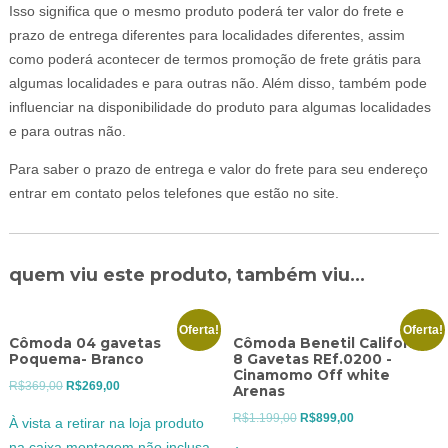
Isso significa que o mesmo produto poderá ter valor do frete e
prazo de entrega diferentes para localidades diferentes, assim
como poderá acontecer de termos promoção de frete grátis para
algumas localidades e para outras não. Além disso, também pode
influenciar na disponibilidade do produto para algumas localidades
e para outras não.
Para saber o prazo de entrega e valor do frete para seu endereço
entrar em contato pelos telefones que estão no site.
quem viu este produto, também viu...
Oferta!
Oferta!
Cômoda 04 gavetas
Cômoda Benetil California
Poquema- Branco
8 Gavetas REf.0200 -
Cinamomo Off white
O
O
R$
369,00
R$
269,00
Arenas
preço
preço
O
O
R$
1.199,00
R$
899,00
À vista a retirar na loja produto
original
atual
preço
preço
na caixa montagem não inclusa