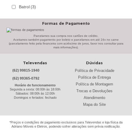
Batrol
(3)
Bechara
(8)
Formas de Pagamento
Belaflex
(1)
Bem Estar Clima
(2)
Parcelamos sua compra nos cartões de crédito.
Aceitamos também pagamento por boleto e parcelamos em até 24x no carne
(parcelamento feito pela financeira com acréscimo de juros, favor nos consultar para
Bem Estar Estofados
(3)
mais informações).
Benetil
(18)
Televendas
Dúvidas
Bertolini
(2)
Política de Privacidade
(62) 99815-1940
Best
(9)
Política de Entrega
(62) 99365-0792
Black & Decker
(13)
Política de Montagem
Horário de funcionamento
Segunda a sexta: 08:00h às 18:00h
Trocas e Devoluções
Braslar
(6)
Sábados: 08:00h às 12:00h
Atendimento
Domingos e feriados: fechado
Brastemp
(20)
Mapa do Site
Britânia
(52)
cadence
(41)
*Preços e condições de pagamento exclusivos para Televendas e loja física da
Adriano Móveis e Eletros, podendo sofrer alterações sem prévia notificação.
Cairu
(7)