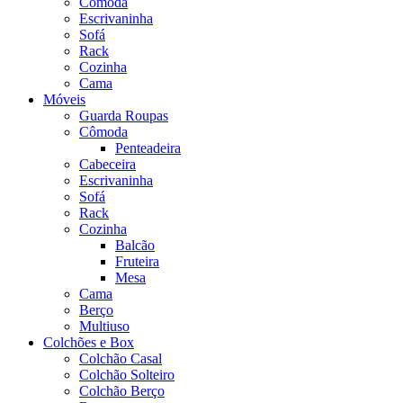
Cômoda
Escrivaninha
Sofá
Rack
Cozinha
Cama
Móveis
Guarda Roupas
Cômoda
Penteadeira
Cabeceira
Escrivaninha
Sofá
Rack
Cozinha
Balcão
Fruteira
Mesa
Cama
Berço
Multiuso
Colchões e Box
Colchão Casal
Colchão Solteiro
Colchão Berço