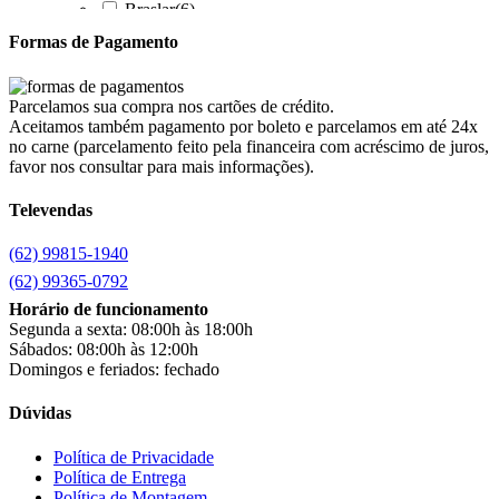
Braslar
(6)
Brastemp
(20)
Formas de Pagamento
Britânia
(52)
cadence
(41)
Cairu
(7)
Parcelamos sua compra nos cartões de crédito.
Canaã Moveis
(0)
Aceitamos também pagamento por boleto e parcelamos em até 24x
Canaã Móveis
(2)
no carne (parcelamento feito pela financeira com acréscimo de juros,
Carioca Móveis
(8)
favor nos consultar para mais informações).
Cemaf
(1)
Televendas
Chamalar
(6)
Chamalux
(3)
(62) 99815-1940
Clarice
(13)
clock
(1)
(62) 99365-0792
Colibri
(11)
Horário de funcionamento
Colli
(53)
Segunda a sexta: 08:00h às 18:00h
Colormaq
(43)
Sábados: 08:00h às 12:00h
Companhia do Estofado
(3)
Domingos e feriados: fechado
Completa
(2)
Consul
(43)
Dúvidas
Continental
(2)
Cotherm
(2)
Política de Privacidade
Política de Entrega
D' Doro Móveis
(9)
Política de Montagem