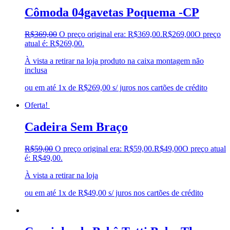
Cômoda 04gavetas Poquema -CP
R$
369,00
O preço original era: R$369,00.
R$
269,00
O preço
atual é: R$269,00.
À vista a retirar na loja produto na caixa montagem não
inclusa
ou em até 1x de R$269,00 s/ juros nos cartões de crédito
Oferta!
Cadeira Sem Braço
R$
59,00
O preço original era: R$59,00.
R$
49,00
O preço atual
é: R$49,00.
À vista a retirar na loja
ou em até 1x de R$49,00 s/ juros nos cartões de crédito