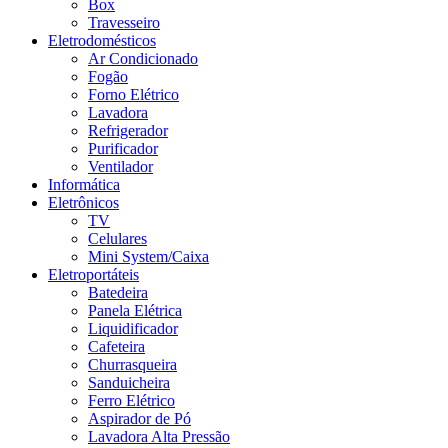
Box
Travesseiro
Eletrodomésticos
Ar Condicionado
Fogão
Forno Elétrico
Lavadora
Refrigerador
Purificador
Ventilador
Informática
Eletrônicos
TV
Celulares
Mini System/Caixa
Eletroportáteis
Batedeira
Panela Elétrica
Liquidificador
Cafeteira
Churrasqueira
Sanduicheira
Ferro Elétrico
Aspirador de Pó
Lavadora Alta Pressão