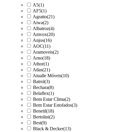
A5
(1)
AF5
(1)
Agratto
(21)
Aiwa
(2)
Albatroz
(4)
Amvox
(20)
Anjos
(16)
AOC
(11)
Aramoveis
(2)
Arno
(18)
Athor
(1)
Atlas
(21)
Atualle Móveis
(10)
Batrol
(3)
Bechara
(8)
Belaflex
(1)
Bem Estar Clima
(2)
Bem Estar Estofados
(3)
Benetil
(18)
Bertolini
(2)
Best
(9)
Black & Decker
(13)