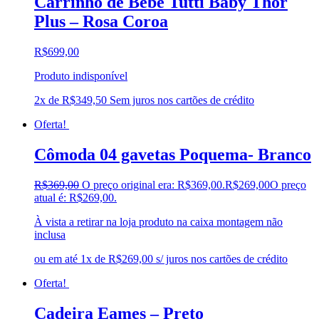
Carrinho de Bebê Tutti Baby Thor
Plus – Rosa Coroa
R$
699,00
Produto indisponível
2x de
R$
349,50
Sem juros nos cartões de crédito
Oferta!
Cômoda 04 gavetas Poquema- Branco
R$
369,00
O preço original era: R$369,00.
R$
269,00
O preço
atual é: R$269,00.
À vista a retirar na loja produto na caixa montagem não
inclusa
ou em até 1x de R$269,00 s/ juros nos cartões de crédito
Oferta!
Cadeira Eames – Preto