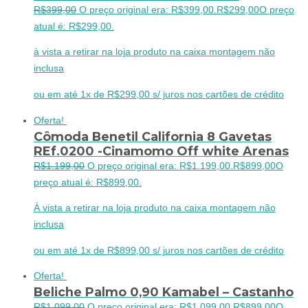
R$
399,00
O preço original era: R$399,00.
R$
299,00
O preço
atual é: R$299,00.
à vista a retirar na loja produto na caixa montagem não
inclusa
ou em até 1x de R$299,00 s/ juros nos cartões de crédito
Oferta!
Cômoda Benetil California 8 Gavetas
REf.0200 -Cinamomo Off white Arenas
R$
1.199,00
O preço original era: R$1.199,00.
R$
899,00
O
preço atual é: R$899,00.
À vista a retirar na loja produto na caixa montagem não
inclusa
ou em até 1x de R$899,00 s/ juros nos cartões de crédito
Oferta!
Beliche Palmo 0,90 Kamabel – Castanho
R$
1.099,00
O preço original era: R$1.099,00.
R$
899,00
O