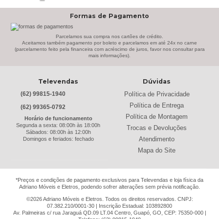
Benetil
(18)
Formas de Pagamento
Bertolini
(2)
Best
(9)
Parcelamos sua compra nos cartões de crédito.
Black & Decker
(13)
Aceitamos também pagamento por boleto e parcelamos em até 24x no carne
(parcelamento feito pela financeira com acréscimo de juros, favor nos consultar para
Braslar
(6)
mais informações).
Brastemp
(20)
Britânia
(52)
Televendas
Dúvidas
cadence
(41)
Política de Privacidade
(62) 99815-1940
Cairu
(7)
Política de Entrega
(62) 99365-0792
Canaã Moveis
(0)
Política de Montagem
Horário de funcionamento
Canaã Móveis
(2)
Segunda a sexta: 08:00h às 18:00h
Trocas e Devoluções
Sábados: 08:00h às 12:00h
Carioca Móveis
(8)
Atendimento
Domingos e feriados: fechado
Cemaf
(1)
Mapa do Site
Chamalar
(6)
Chamalux
(3)
*Preços e condições de pagamento exclusivos para Televendas e loja física da
Clarice
(15)
Adriano Móveis e Eletros, podendo sofrer alterações sem prévia notificação.
clock
(1)
©2026 Adriano Móveis e Eletros. Todos os direitos reservados. CNPJ:
Colibri
(11)
07.382.210/0001-30 | Inscrição Estadual: 103892800
Av. Palmeiras c/ rua Jaraguá QD.09 LT.04 Centro, Guapó, GO, CEP: 75350-000 |
Colli
(53)