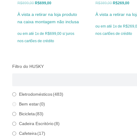
O
O
O
O
R$
899,00
R$
699,00
R$
389,00
R$
269,00
preço
preço
preço
preç
À vista a retirar na loja produto
À vista a retirar na lo
original
atual
original
atua
na caixa montagem não inclusa
era:
é:
era:
é:
ou em até 1x de R$269,00
R$899,00.
R$699,00.
R$389,00.
R$26
ou em até 1x de R$699,00 s/ juros
nos cartões de crédito
nos cartões de crédito
Filtro do HUSKY
Eletrodomésticos
(483)
Bem estar
(0)
Bicicleta
(83)
Cadeira Escritório
(8)
Cafeteira
(17)