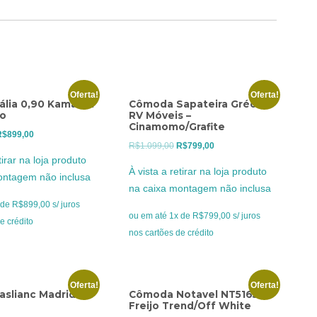
Oferta!
Oferta!
tália 0,90 Kamabel
Cômoda Sapateira Grécia
ho
RV Móveis –
Cinamomo/Grafite
O
O
R$
899,00
O
O
R$
1.099,00
R$
799,00
reço
preço
tirar na loja produto
preço
preço
riginal
atual
À vista a retirar na loja produto
ontagem não inclusa
original
atual
ra:
é:
na caixa montagem não inclusa
era:
é:
$1.199,00.
R$899,00.
de R$899,00 s/ juros
R$1.099,00.
R$799,00.
ou em até 1x de R$799,00 s/ juros
e crédito
nos cartões de crédito
Oferta!
Oferta!
kaslianc Madrid
Cômoda Notavel NT5165 –
Freijo Trend/Off White