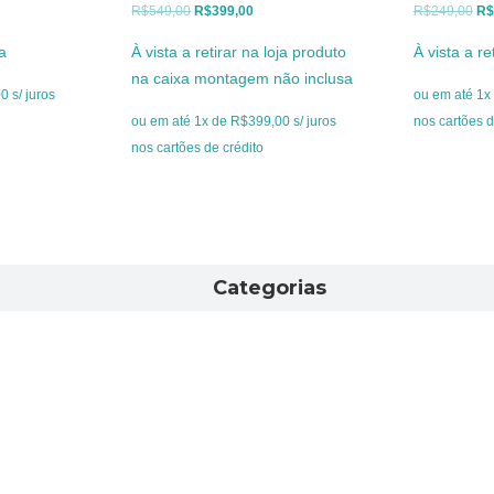
O
O
O
R$
549,00
R$
399,00
R$
249,00
R$
o
preço
preço
pr
ja
À vista a retirar na loja produto
À vista a re
l
original
atual
ori
na caixa montagem não inclusa
era:
é:
era
 s/ juros
ou em até 1x 
9,00.
R$549,00.
R$399,00.
R$
ou em até 1x de R$399,00 s/ juros
nos cartões d
nos cartões de crédito
Categorias