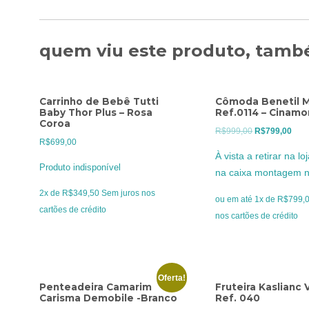
quem viu este produto, també
Carrinho de Bebê Tutti
Cômoda Benetil M
Baby Thor Plus – Rosa
Ref.0114 – Cinam
Coroa
O
O
R$
999,00
R$
799,00
R$
699,00
preço
preç
À vista a retirar na l
original
atua
Produto indisponível
na caixa montagem n
era:
é:
2x de
R$
349,50
Sem juros nos
R$999,00.
R$79
ou em até 1x de R$799,00
cartões de crédito
nos cartões de crédito
Oferta!
Penteadeira Camarim
Fruteira Kaslianc 
Carisma Demobile -Branco
Ref. 040