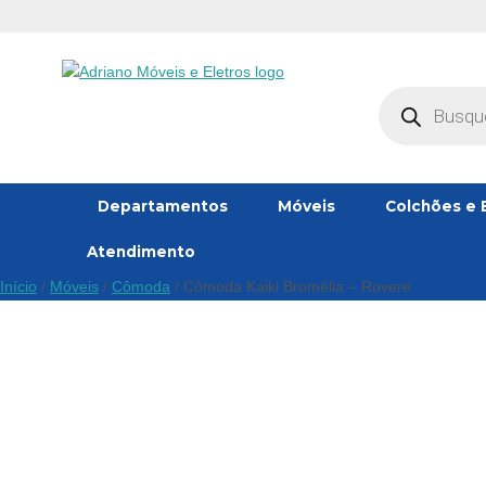
Pesquisar
produtos
Departamentos
Móveis
Colchões e 
Atendimento
Início
/
Móveis
/
Cômoda
/ Cômoda Kaiki Bromélia – Rovere