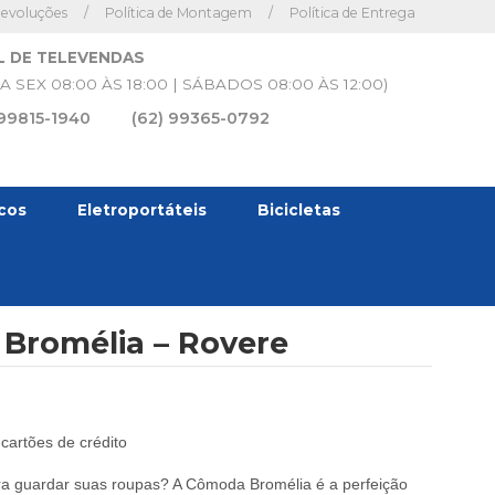
Devoluções
/
Política de Montagem
/
Política de Entrega
L DE TELEVENDAS
A SEX 08:00 ÀS 18:00 | SÁBADOS 08:00 ÀS 12:00)
 99815-1940
(62) 99365-0792
icos
Eletroportáteis
Bicicletas
Bromélia – Rovere
cartões de crédito
a guardar suas roupas? A Cômoda Bromélia é a perfeição