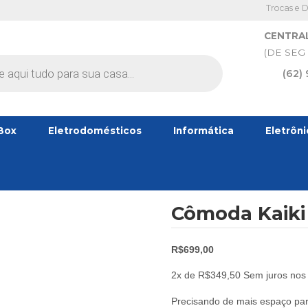
Trocas e 
CENTRA
(DE SEG 
(62)
Box
Eletrodomésticos
Informática
Eletrôn
Cômoda Kaiki 
R$
699,00
2x de
R$
349,50
Sem juros nos 
Precisando de mais espaço par