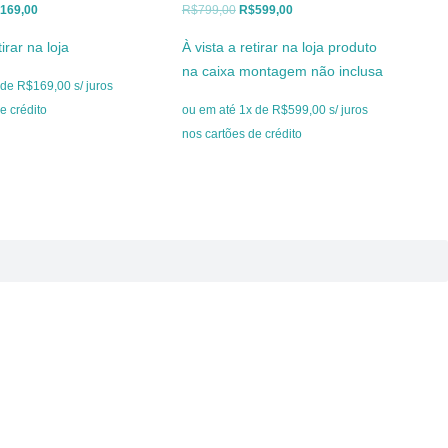
O
O
O
169,00
R$
799,00
R$
599,00
eço
preço
preço
preço
tirar na loja
À vista a retirar na loja produto
ginal
atual
original
atual
na caixa montagem não inclusa
:
é:
era:
é:
de R$169,00 s/ juros
249,00.
R$169,00.
R$799,00.
R$599,00.
e crédito
ou em até 1x de R$599,00 s/ juros
nos cartões de crédito