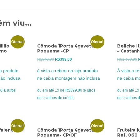
m viu...
Oferta!
Oferta!
ilão
Cômoda 1Porta 4gavetas
Beliche I
omo
Poquema -CP
– Castan
O
O
R$
549,00
R$
399,00
R$
1.199,00
o
preço
preço
p
oja produto
à vista a retirar na loja produto
À vista a re
l
original
atual
o
ão inclusa
na caixa montagem não inclusa
na caixa m
era:
é:
e
9,00.
R$549,00.
R$399,00.
R
 s/ juros
ou em até 1x de R$399,00 s/ juros
ou em até 1x 
nos cartões de crédito
nos cartões d
Oferta!
Oferta!
Valencia
Cômoda 1Porta 4gavetas
Fruteira 
Poquema- CP/OF
Ref. 060