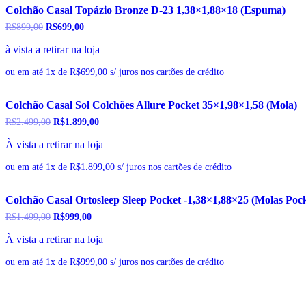
Colchão Casal Topázio Bronze D-23 1,38×1,88×18 (Espuma)
R$
899,00
O
R$
699,00
O
preço
preço
à vista a retirar na loja
original
atual
era:
é:
R$899,00.
R$699,00.
ou em até 1x de R$699,00 s/ juros nos cartões de crédito
Colchão Casal Sol Colchões Allure Pocket 35×1,98×1,58 (Mola)
R$
2.499,00
O
R$
1.899,00
O
preço
preço
À vista a retirar na loja
original
atual
era:
é:
R$2.499,00.
R$1.899,00.
ou em até 1x de R$1.899,00 s/ juros nos cartões de crédito
Colchão Casal Ortosleep Sleep Pocket -1,38×1,88×25 (Molas Pock
R$
1.499,00
O
R$
999,00
O
preço
preço
À vista a retirar na loja
original
atual
era:
é:
R$1.499,00.
R$999,00.
ou em até 1x de R$999,00 s/ juros nos cartões de crédito