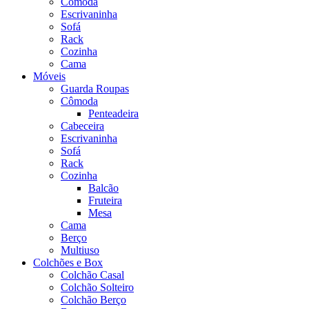
Cômoda
Escrivaninha
Sofá
Rack
Cozinha
Cama
Móveis
Guarda Roupas
Cômoda
Penteadeira
Cabeceira
Escrivaninha
Sofá
Rack
Cozinha
Balcão
Fruteira
Mesa
Cama
Berço
Multiuso
Colchões e Box
Colchão Casal
Colchão Solteiro
Colchão Berço