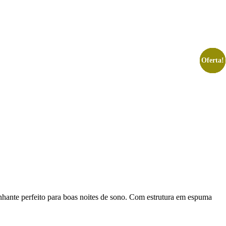
Oferta!
Oferta!
Oferta!
Oferta!
Oferta!
Oferta!
Oferta!
Oferta!
hante perfeito para boas noites de sono. Com estrutura em espuma