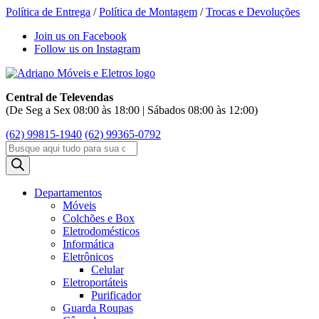
Política de Entrega
/
Política de Montagem
/
Trocas e Devoluções
Join us on Facebook
Follow us on Instagram
Central de Televendas
(De Seg a Sex 08:00 às 18:00 | Sábados 08:00 às 12:00)
(62) 99815-1940
(62) 99365-0792
Pesquisar
produtos
Departamentos
Móveis
Colchões e Box
Eletrodomésticos
Informática
Eletrônicos
Celular
Eletroportáteis
Purificador
Guarda Roupas