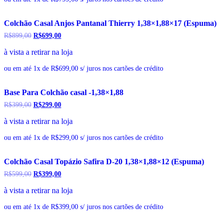
Colchão Casal Anjos Pantanal Thierry 1,38×1,88×17 (Espuma)
R$
899,00
O
R$
699,00
O
preço
preço
à vista a retirar na loja
original
atual
era:
é:
R$899,00.
R$699,00.
ou em até 1x de R$699,00 s/ juros nos cartões de crédito
Base Para Colchão casal -1,38×1,88
R$
399,00
O
R$
299,00
O
preço
preço
à vista a retirar na loja
original
atual
era:
é:
R$399,00.
R$299,00.
ou em até 1x de R$299,00 s/ juros nos cartões de crédito
Colchão Casal Topázio Safira D-20 1,38×1,88×12 (Espuma)
R$
599,00
O
R$
399,00
O
preço
preço
à vista a retirar na loja
original
atual
era:
é:
R$599,00.
R$399,00.
ou em até 1x de R$399,00 s/ juros nos cartões de crédito