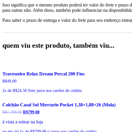
Isso significa que o mesmo produto poderá ter valor do frete e prazo 
para outras não. Além disso, também pode influenciar na disponibilid
Para saber o prazo de entrega e valor do frete para seu endereço entrar
quem viu este produto, também viu...
Travesseiro Relax Dream Percal 200 Fios
R$
49,00
2x de
R$
24,50
Sem juros nos cartões de crédito
Colchão Casal Sol Mercurio Pocket 1,38×1,88×26 (Mola)
R$
1.299,00
O
R$
799,00
O
preço
preço
à vista a retirar na loja
original
atual
era:
é:
R$1.299,00.
R$799,00.
ou em até 1x de R$799,00 s/ juros nos cartões de crédito