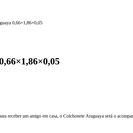
aguaya 0,66×1,86×0,05
0,66×1,86×0,05
u para receber um amigo em casa, o Colchonete Araguaya será o acompan