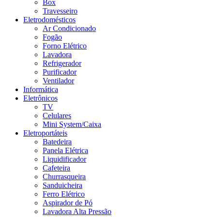
Box
Travesseiro
Eletrodomésticos
Ar Condicionado
Fogão
Forno Elétrico
Lavadora
Refrigerador
Purificador
Ventilador
Informática
Eletrônicos
TV
Celulares
Mini System/Caixa
Eletroportáteis
Batedeira
Panela Elétrica
Liquidificador
Cafeteira
Churrasqueira
Sanduicheira
Ferro Elétrico
Aspirador de Pó
Lavadora Alta Pressão