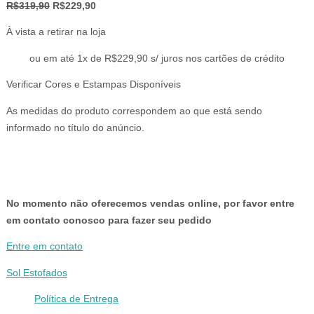
O
O
R$
319,90
R$
229,90
preço
preço
À vista a retirar na loja
original
atual
era:
é:
ou em até 1x de R$229,90 s/ juros nos cartões de crédito
R$319,90.
R$229,90.
Verificar Cores e Estampas Disponíveis
As medidas do produto correspondem ao que está sendo
informado no título do anúncio.
No momento não oferecemos vendas online, por favor entre
em contato conosco para fazer seu pedido
Entre em contato
Sol Estofados
Política de Entrega