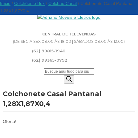
Início
/
Colchões e Box
/
Colchão Casal
/ Colchonete Casal Pantanal
1,28X1,87X0,4
CENTRAL DE TELEVENDAS
(DE SEG A SEX 08:00 ÀS 18:00 | SÁBADOS 08:00 ÀS 12:00)
(62) 99815-1940
(62) 99365-0792
Pesquisar
produtos
Colchonete Casal Pantanal
1,28X1,87X0,4
Oferta!