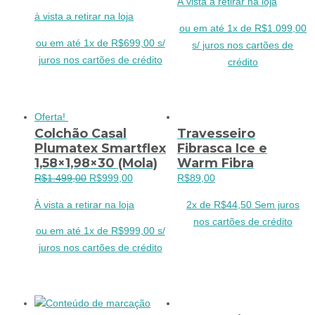
À vista a retirar na loja
preço
preço
original
atual
à vista a retirar na loja
original
atual
era:
é:
ou em até 1x de R$1.099,00
era:
é:
R$1.499,00.
R$1.09
ou em até 1x de R$699,00 s/
s/ juros nos cartões de
R$899,00.
R$699,00.
juros nos cartões de crédito
crédito
Oferta!
Colchão Casal
Travesseiro
Plumatex Smartflex
Fibrasca Ice e
1,58×1,98×30 (Mola)
Warm Fibra
O
O
R$
1.499,00
R$
999,00
R$
89,00
preço
preço
À vista a retirar na loja
2x de
R$
44,50
Sem juros
original
atual
nos cartões de crédito
era:
é:
ou em até 1x de R$999,00 s/
R$1.499,00.
R$999,00.
juros nos cartões de crédito