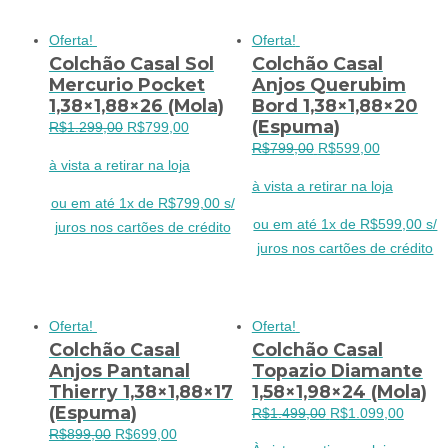
Oferta!
Oferta!
Colchão Casal Sol
Colchão Casal
Mercurio Pocket
Anjos Querubim
1,38×1,88×26 (Mola)
Bord 1,38×1,88×20
(Espuma)
O
O
R$
1.299,00
R$
799,00
O
O
R$
799,00
R$
599,00
preço
preço
à vista a retirar na loja
preço
preço
original
atual
à vista a retirar na loja
original
atual
era:
é:
ou em até 1x de R$799,00 s/
era:
é:
R$1.299,00.
R$799,00.
ou em até 1x de R$599,00 s/
juros nos cartões de crédito
R$799,00.
R$599,00.
juros nos cartões de crédito
Oferta!
Oferta!
Colchão Casal
Colchão Casal
Anjos Pantanal
Topazio Diamante
Thierry 1,38×1,88×17
1,58×1,98×24 (Mola)
(Espuma)
O
O
R$
1.499,00
R$
1.099,00
O
O
R$
899,00
R$
699,00
preço
preço