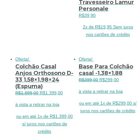
Travesseiro Lamur
Personale
R$
39,90
2x de
R$
19,95
Sem juros
nos cartões de crédito
Oferta!
Oferta!
Colchão Casal
Base Para Colchão
Anjos Orthosono D-
casal -1,38×1,88
33 1,58×1,98×24
O
O
R$
399,00
R$
299,00
(Espuma)
preço
preço
à vista a retirar na loja
O
O
R$
1.899,00
R$
1.399,00
original
atual
preço
preço
era:
é:
ou em até 1x de R$299,00 s/
à vista a retirar na loja
original
atual
R$399,00.
R$299,00.
juros nos cartões de crédito
era:
é:
ou em até 1x de R$1.399,00
R$1.899,00.
R$1.399,00.
s/ juros nos cartões de
crédito