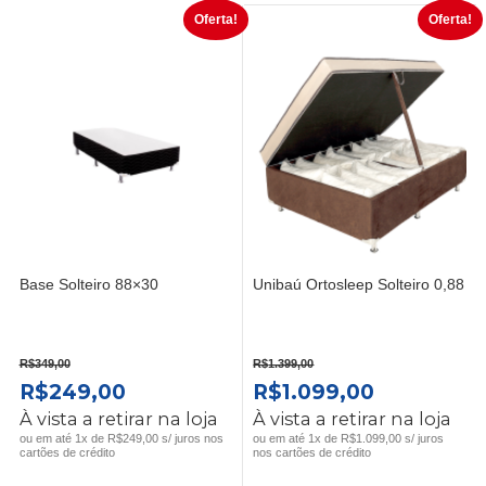
Oferta!
Oferta!
Base Solteiro 88×30
Unibaú Ortosleep Solteiro 0,88
R$
349,00
R$
1.399,00
O
O
O
O
R$
249,00
R$
1.099,00
PREÇO
PREÇO
PREÇO
PREÇO
À vista a retirar na loja
À vista a retirar na loja
ORIGINAL
ATUAL
ORIGINAL
ATUAL
ou em até 1x de R$249,00 s/ juros nos
ou em até 1x de R$1.099,00 s/ juros
cartões de crédito
nos cartões de crédito
ERA:
É:
ERA:
É: