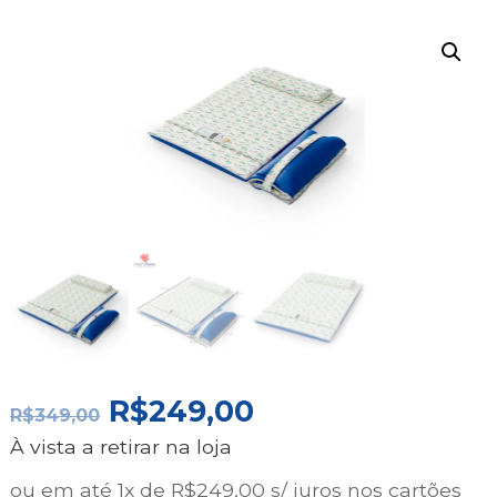
O
O
R$
249,00
R$
349,00
PREÇO
PREÇO
À vista a retirar na loja
ORIGINAL
ATUAL
ERA:
É:
ou em até 1x de R$249,00 s/ juros nos cartões