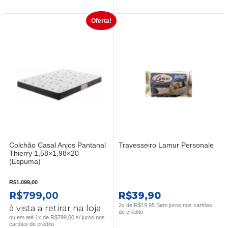
R$349,00.
R$249,00.
R$1.399,00.
R$1.099,0
Oferta!
Colchão Casal Anjos Pantanal
Travesseiro Lamur Personale
Thierry 1,58×1,98×20
(Espuma)
R$
1.099,00
O
O
R$
799,00
R$
39,90
PREÇO
PREÇO
2x de
R$
19,95
Sem juros nos cartões
à vista a retirar na loja
de crédito
ORIGINAL
ATUAL
ou em até 1x de R$799,00 s/ juros nos
cartões de crédito