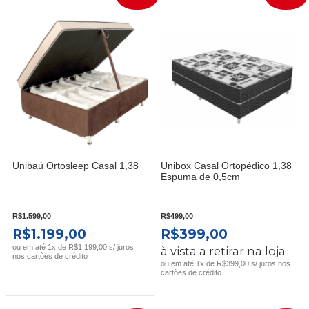
Unibaú Ortosleep Casal 1,38
Unibox Casal Ortopédico 1,38
Espuma de 0,5cm
R$
1.599,00
R$
499,00
O
O
O
O
R$
1.199,00
R$
399,00
PREÇO
PREÇO
PREÇO
PREÇO
ou em até 1x de R$1.199,00 s/ juros
à vista a retirar na loja
nos cartões de crédito
ORIGINAL
ATUAL
ORIGINAL
ATUAL
ou em até 1x de R$399,00 s/ juros nos
cartões de crédito
ERA:
É:
ERA:
É:
R$1.599,00.
R$1.199,00.
R$499,00.
R$399,00.