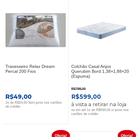
Travesseiro Relax Dream
Colchão Casal Anjos
Percal 200 Fios
Querubim Bord 1,38×1,88×20
(Espuma)
R$
799,00
O
O
R$
49,00
R$
599,00
PREÇO
PREÇO
2x de
R$
24,50
Sem juros nos cartões
à vista a retirar na loja
de crédito
ORIGINAL
ATUAL
ou em até 1x de R$599,00 s/ juros nos
cartões de crédito
ERA:
É:
R$799,00.
R$599,00.
Oferta!
Oferta!