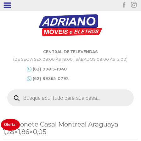
CENTRAL DE TELEVENDAS
(DE SEG A SEX 08:00 ÀS 18:00 | SÁBADOS 08:00 ÀS 12:00)
(62) 99815-1940
(62) 99365-0792
Pesquisar
produtos
Colchonete Casal Montreal Araguaya
Oferta!
1,28×1,86×0,05