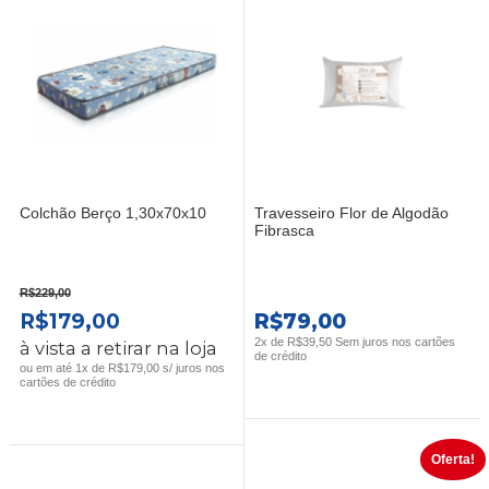
Colchão Berço 1,30x70x10
Travesseiro Flor de Algodão
Fibrasca
R$
229,00
O
O
R$
179,00
R$
79,00
PREÇO
PREÇO
2x de
R$
39,50
Sem juros nos cartões
à vista a retirar na loja
de crédito
ORIGINAL
ATUAL
ou em até 1x de R$179,00 s/ juros nos
cartões de crédito
ERA:
É:
R$229,00.
R$179,00.
Oferta!