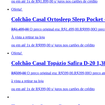
ou em até 1x de R$1.899,00 s/ juros nos cartões de crédito
Oferta!
Colchão Casal Ortosleep Sleep Pocket 
R$
1.499,00
O preço original era: R$1.499,00.
R$
999,00
O preç
À vista a retirar na loja
ou em até 1x de R$999,00 s/ juros nos cartões de crédito
Oferta!
Colchão Casal Topázio Safira D-20 1,
R$
599,00
O preço original era: R$599,00.
R$
399,00
O preço at
à vista a retirar na loja
ou em até 1x de R$399,00 s/ juros nos cartões de crédito