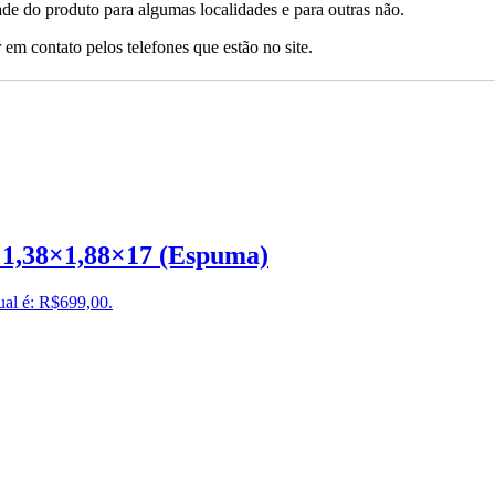
ade do produto para algumas localidades e para outras não.
 em contato pelos telefones que estão no site.
 1,38×1,88×17 (Espuma)
ual é: R$699,00.