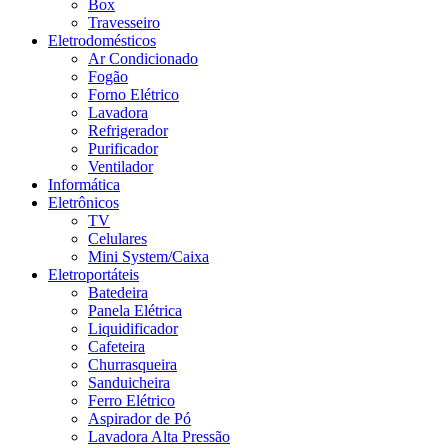
Box
Travesseiro
Eletrodomésticos
Ar Condicionado
Fogão
Forno Elétrico
Lavadora
Refrigerador
Purificador
Ventilador
Informática
Eletrônicos
TV
Celulares
Mini System/Caixa
Eletroportáteis
Batedeira
Panela Elétrica
Liquidificador
Cafeteira
Churrasqueira
Sanduicheira
Ferro Elétrico
Aspirador de Pó
Lavadora Alta Pressão