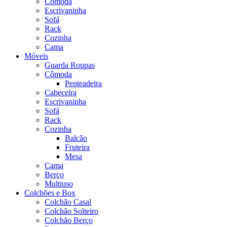
Cômoda
Escrivaninha
Sofá
Rack
Cozinha
Cama
Móveis
Guarda Roupas
Cômoda
Penteadeira
Cabeceira
Escrivaninha
Sofá
Rack
Cozinha
Balcão
Fruteira
Mesa
Cama
Berço
Multiuso
Colchões e Box
Colchão Casal
Colchão Solteiro
Colchão Berço