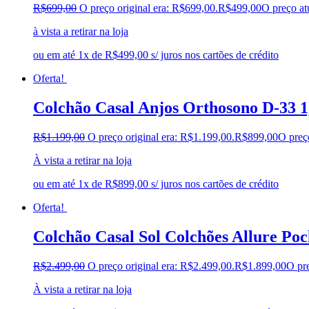
R$
699,00
O preço original era: R$699,00.
R$
499,00
O preço at
à vista a retirar na loja
ou em até 1x de R$499,00 s/ juros nos cartões de crédito
Oferta!
Colchão Casal Anjos Orthosono D-33 
R$
1.199,00
O preço original era: R$1.199,00.
R$
899,00
O preç
À vista a retirar na loja
ou em até 1x de R$899,00 s/ juros nos cartões de crédito
Oferta!
Colchão Casal Sol Colchões Allure Poc
R$
2.499,00
O preço original era: R$2.499,00.
R$
1.899,00
O pre
À vista a retirar na loja