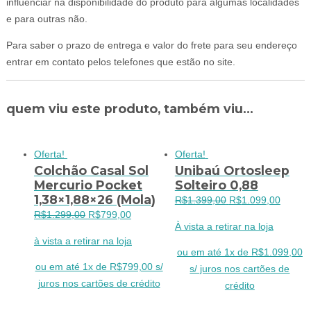
influenciar na disponibilidade do produto para algumas localidades
e para outras não.
Para saber o prazo de entrega e valor do frete para seu endereço
entrar em contato pelos telefones que estão no site.
quem viu este produto, também viu...
Oferta!
Oferta!
Colchão Casal Sol
Unibaú Ortosleep
Mercurio Pocket
Solteiro 0,88
1,38×1,88×26 (Mola)
O
O
R$
1.399,00
R$
1.099,00
O
O
R$
1.299,00
R$
799,00
preço
preço
À vista a retirar na loja
preço
preço
original
atual
à vista a retirar na loja
original
atual
era:
é:
ou em até 1x de R$1.099,00
era:
é:
R$1.399,00.
R$1.09
ou em até 1x de R$799,00 s/
s/ juros nos cartões de
R$1.299,00.
R$799,00.
juros nos cartões de crédito
crédito