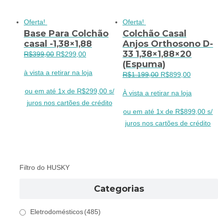
Oferta!
Oferta!
Base Para Colchão
Colchão Casal
casal -1,38×1,88
Anjos Orthosono D-
33 1,38×1,88×20
O
O
R$
399,00
R$
299,00
(Espuma)
preço
preço
à vista a retirar na loja
O
O
R$
1.199,00
R$
899,00
original
atual
preço
preço
era:
é:
ou em até 1x de R$299,00 s/
À vista a retirar na loja
original
atual
R$399,00.
R$299,00.
juros nos cartões de crédito
era:
é:
ou em até 1x de R$899,00 s/
R$1.199,00.
R$899,0
juros nos cartões de crédito
Filtro do HUSKY
Categorias
Eletrodomésticos
(485)