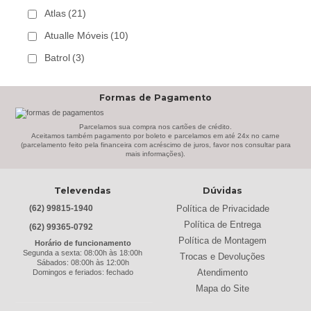
Atlas
(21)
Atualle Móveis
(10)
Batrol
(3)
Bechara
(8)
Formas de Pagamento
Belaflex
(1)
Bem Estar Clima
(2)
Parcelamos sua compra nos cartões de crédito.
Aceitamos também pagamento por boleto e parcelamos em até 24x no carne
(parcelamento feito pela financeira com acréscimo de juros, favor nos consultar para
Bem Estar Estofados
(3)
mais informações).
Benetil
(18)
Televendas
Dúvidas
Bertolini
(2)
Política de Privacidade
(62) 99815-1940
Best
(9)
Política de Entrega
(62) 99365-0792
Black & Decker
(13)
Política de Montagem
Horário de funcionamento
Segunda a sexta: 08:00h às 18:00h
Trocas e Devoluções
Braslar
(6)
Sábados: 08:00h às 12:00h
Atendimento
Domingos e feriados: fechado
Brastemp
(20)
Mapa do Site
Britânia
(52)