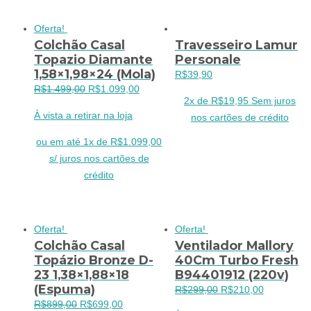
Oferta!
Colchão Casal
Travesseiro Lamur
Topazio Diamante
Personale
1,58×1,98×24 (Mola)
R$
39,90
O
O
R$
1.499,00
R$
1.099,00
2x de
R$
19,95
Sem juros
preço
preço
À vista a retirar na loja
nos cartões de crédito
original
atual
era:
é:
ou em até 1x de R$1.099,00
R$1.499,00.
R$1.099,00.
s/ juros nos cartões de
crédito
Oferta!
Oferta!
Colchão Casal
Ventilador Mallory
Topázio Bronze D-
40Cm Turbo Fresh
23 1,38×1,88×18
B94401912 (220v)
(Espuma)
O
O
R$
299,00
R$
210,00
O
O
R$
899,00
R$
699,00
preço
preço