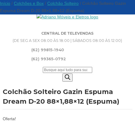
Início
/
Colchões e Box
/
Colchão Solteiro
/ Colchão Solteiro Gazin
Espuma Dream D-20 88×1,88×12 (Espuma)
CENTRAL DE TELEVENDAS
(DE SEG A SEX 08:00 ÀS 18:00 | SÁBADOS 08:00 ÀS 12:00)
(62) 99815-1940
(62) 99365-0792
Pesquisar
produtos
Colchão Solteiro Gazin Espuma
Dream D-20 88×1,88×12 (Espuma)
Oferta!