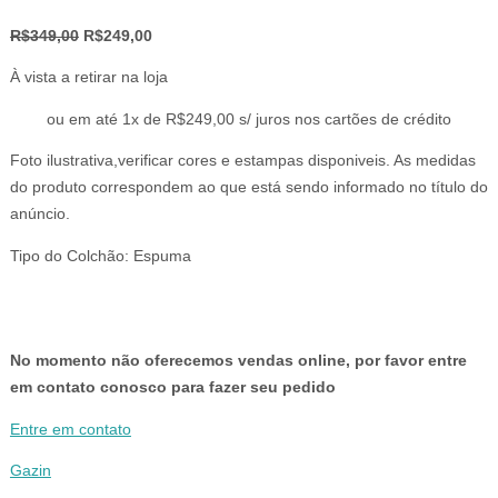
O
O
R$
349,00
R$
249,00
preço
preço
À vista a retirar na loja
original
atual
era:
é:
ou em até 1x de R$249,00 s/ juros nos cartões de crédito
R$349,00.
R$249,00.
Foto ilustrativa,verificar cores e estampas disponiveis. As medidas
do produto correspondem ao que está sendo informado no título do
anúncio.
Tipo do Colchão:
Espuma
No momento não oferecemos vendas online, por favor entre
em contato conosco para fazer seu pedido
Entre em contato
Gazin