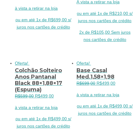
À vista a retirar na loja
preço
preço
original
atual
à vista a retirar na loja
original
atual
era:
é:
ou em até 1x de R$210,00 s/
era:
é:
R$299,00.
R$210,00.
ou em até 1x de R$699,00 s/
juros nos cartões de crédito
R$899,00.
R$699,00.
juros nos cartões de crédito
2x de
R$
105,00
Sem juros
nos cartões de crédito
Oferta!
Oferta!
Colchão Solteiro
Base Casal
Anos Pantanal
Med.1,58×1,98
Black 88×1,88×17
O
O
R$
699,00
R$
499,00
(Espuma)
preço
preço
à vista a retirar na loja
O
O
R$
599,00
R$
499,00
original
atual
preço
preço
era:
é:
ou em até 1x de R$499,00 s/
à vista a retirar na loja
original
atual
R$699,00.
R$499,00.
juros nos cartões de crédito
era:
é:
ou em até 1x de R$499,00 s/
R$599,00.
R$499,00.
juros nos cartões de crédito