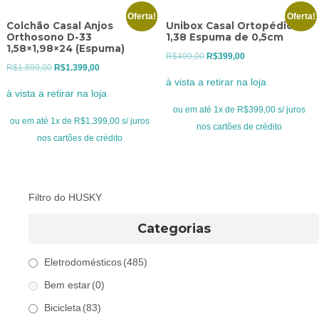
Oferta!
Oferta!
Colchão Casal Anjos
Unibox Casal Ortopédico
Orthosono D-33
1,38 Espuma de 0,5cm
1,58×1,98×24 (Espuma)
O
O
R$
499,00
R$
399,00
O
O
R$
1.899,00
R$
1.399,00
preço
preço
à vista a retirar na loja
preço
preço
original
atual
à vista a retirar na loja
original
atual
era:
é:
ou em até 1x de R$399,00 s/ juros
era:
é:
ou em até 1x de R$1.399,00 s/ juros
R$499,00.
R$399,00.
nos cartões de crédito
R$1.899,00.
R$1.399,00.
nos cartões de crédito
Filtro do HUSKY
Categorias
Eletrodomésticos
(485)
Bem estar
(0)
Bicicleta
(83)