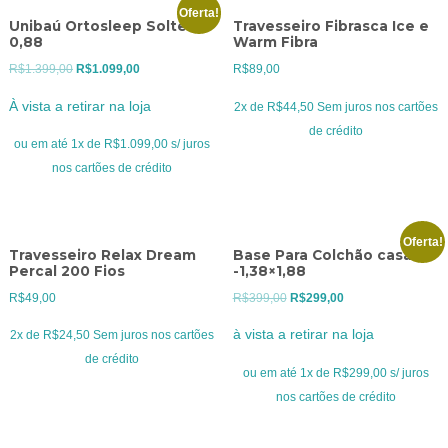
Oferta!
Unibaú Ortosleep Solteiro
Travesseiro Fibrasca Ice e
0,88
Warm Fibra
O
O
R$
1.399,00
R$
1.099,00
R$
89,00
preço
preço
À vista a retirar na loja
2x de
R$
44,50
Sem juros nos cartões
original
atual
de crédito
era:
é:
ou em até 1x de R$1.099,00 s/ juros
R$1.399,00.
R$1.099,00.
nos cartões de crédito
Oferta!
Travesseiro Relax Dream
Base Para Colchão casal
Percal 200 Fios
-1,38×1,88
O
O
R$
49,00
R$
399,00
R$
299,00
preço
preço
à vista a retirar na loja
2x de
R$
24,50
Sem juros nos cartões
original
atual
de crédito
era:
é:
ou em até 1x de R$299,00 s/ juros
R$399,00.
R$299,00.
nos cartões de crédito