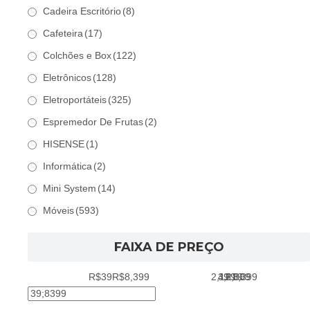
Cadeira Escritório
(8)
Cafeteira
(17)
Colchões e Box
(122)
Eletrônicos
(128)
Eletroportáteis
(325)
Espremedor De Frutas
(2)
HISENSE
(1)
Informática
(2)
Mini System
(14)
Móveis
(593)
FAIXA DE PREÇO
R$39
R$8,399
2,129
39
4,219
6,309
8,399