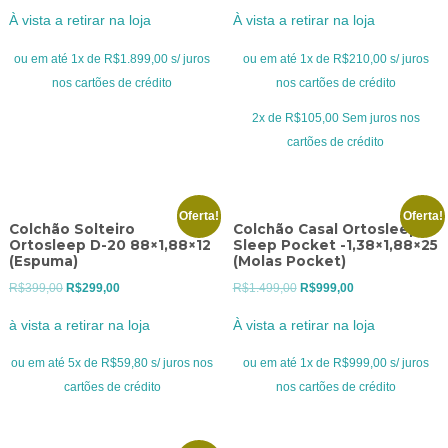
preço
preço
preço
preço
À vista a retirar na loja
À vista a retirar na loja
original
atual
original
atual
era:
é:
era:
é:
ou em até 1x de R$1.899,00 s/ juros
ou em até 1x de R$210,00 s/ juros
R$2.499,00.
R$1.899,00.
R$299,00.
R$210,00.
nos cartões de crédito
nos cartões de crédito
2x de
R$
105,00
Sem juros nos
cartões de crédito
Oferta!
Oferta!
Colchão Solteiro
Colchão Casal Ortosleep
Ortosleep D-20 88×1,88×12
Sleep Pocket -1,38×1,88×25
(Espuma)
(Molas Pocket)
O
O
O
O
R$
399,00
R$
299,00
R$
1.499,00
R$
999,00
preço
preço
preço
preço
à vista a retirar na loja
À vista a retirar na loja
original
atual
original
atual
era:
é:
era:
é:
ou em até 5x de R$59,80 s/ juros nos
ou em até 1x de R$999,00 s/ juros
R$399,00.
R$299,00.
R$1.499,00.
R$999,00.
cartões de crédito
nos cartões de crédito