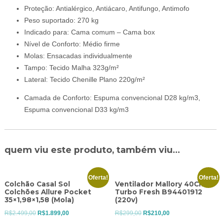
Proteção: Antialérgico, Antiácaro, Antifungo, Antimofo
Peso suportado: 270 kg
Indicado para: Cama comum – Cama box
Nível de Conforto: Médio firme
Molas: Ensacadas individualmente
Tampo: Tecido Malha 323g/m²
Lateral: Tecido Chenille Plano 220g/m²
Camada de Conforto: Espuma convencional D28 kg/m3,
Espuma convencional D33 kg/m3
quem viu este produto, também viu...
Oferta!
Oferta!
Colchão Casal Sol
Ventilador Mallory 40Cm
Colchões Allure Pocket
Turbo Fresh B94401912
35×1,98×1,58 (Mola)
(220v)
O
O
O
O
R$
2.499,00
R$
1.899,00
R$
299,00
R$
210,00