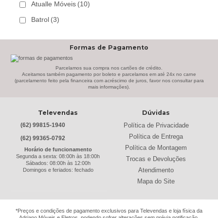
Atualle Móveis
(10)
Batrol
(3)
Bechara
(8)
Formas de Pagamento
Belaflex
(1)
Bem Estar Clima
(2)
Parcelamos sua compra nos cartões de crédito.
Aceitamos também pagamento por boleto e parcelamos em até 24x no carne
(parcelamento feito pela financeira com acréscimo de juros, favor nos consultar para
Bem Estar Estofados
(3)
mais informações).
Benetil
(18)
Televendas
Dúvidas
Bertolini
(2)
Política de Privacidade
(62) 99815-1940
Best
(9)
Política de Entrega
(62) 99365-0792
Black & Decker
(13)
Política de Montagem
Horário de funcionamento
Segunda a sexta: 08:00h às 18:00h
Trocas e Devoluções
Braslar
(6)
Sábados: 08:00h às 12:00h
Atendimento
Domingos e feriados: fechado
Brastemp
(20)
Mapa do Site
Britânia
(52)
cadence
(41)
*Preços e condições de pagamento exclusivos para Televendas e loja física da
Adriano Móveis e Eletros, podendo sofrer alterações sem prévia notificação.