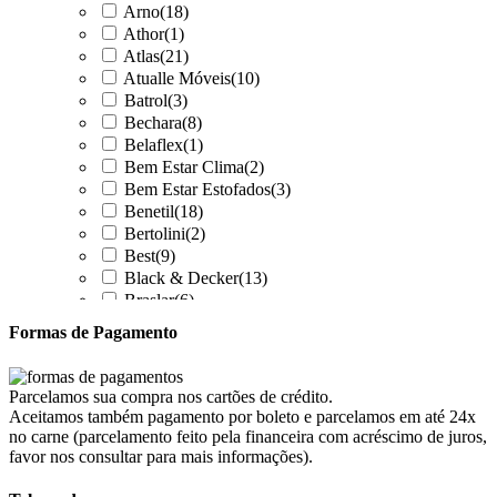
Arno
(18)
Athor
(1)
Atlas
(21)
Atualle Móveis
(10)
Batrol
(3)
Bechara
(8)
Belaflex
(1)
Bem Estar Clima
(2)
Bem Estar Estofados
(3)
Benetil
(18)
Bertolini
(2)
Best
(9)
Black & Decker
(13)
Braslar
(6)
Brastemp
(20)
Formas de Pagamento
Britânia
(52)
cadence
(41)
Cairu
(7)
Parcelamos sua compra nos cartões de crédito.
Canaã Moveis
(0)
Aceitamos também pagamento por boleto e parcelamos em até 24x
Canaã Móveis
(2)
no carne (parcelamento feito pela financeira com acréscimo de juros,
Carioca Móveis
(8)
favor nos consultar para mais informações).
Cemaf
(1)