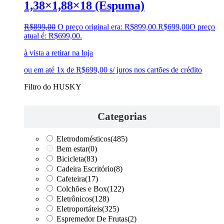
1,38×1,88×18 (Espuma)
R$
899,00
O preço original era: R$899,00.
R$
699,00
O preço
atual é: R$699,00.
à vista a retirar na loja
ou em até 1x de R$699,00 s/ juros nos cartões de crédito
Filtro do HUSKY
Categorias
Eletrodomésticos
(485)
Bem estar
(0)
Bicicleta
(83)
Cadeira Escritório
(8)
Cafeteira
(17)
Colchões e Box
(122)
Eletrônicos
(128)
Eletroportáteis
(325)
Espremedor De Frutas
(2)