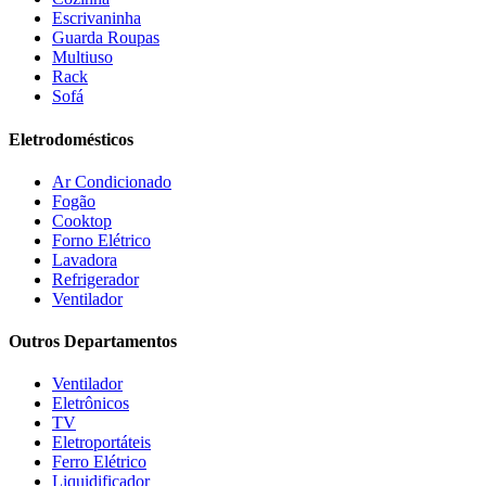
Estofados solar
(9)
Escrivaninha
Fischer
(13)
Guarda Roupas
Multiuso
Fogatti
(9)
Rack
Gama
(26)
Sofá
Gazin
(2)
Gelius
(5)
Eletrodomésticos
Giga
(3)
GMT
(5)
Ar Condicionado
Gree
(3)
Fogão
HB Móveis
(2)
Cooktop
Henn
(2)
Forno Elétrico
Hisense
(2)
Lavadora
Hot Sat
(6)
Refrigerador
HP
(1)
Ventilador
Itatiaia
(2)
Outros Departamentos
JB BECHARA
(2)
JBL
(5)
Ventilador
Kaiki Móveis
(2)
Eletrônicos
KAMABEL
(6)
TV
Kaslianc
(3)
Eletroportáteis
kasper
(2)
Ferro Elétrico
Kaza
(1)
Liquidificador