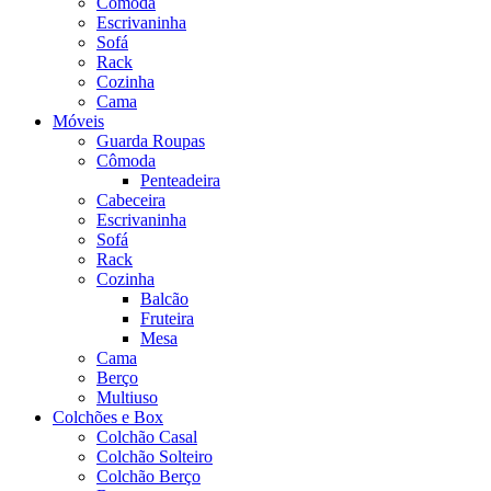
Cômoda
Escrivaninha
Sofá
Rack
Cozinha
Cama
Móveis
Guarda Roupas
Cômoda
Penteadeira
Cabeceira
Escrivaninha
Sofá
Rack
Cozinha
Balcão
Fruteira
Mesa
Cama
Berço
Multiuso
Colchões e Box
Colchão Casal
Colchão Solteiro
Colchão Berço