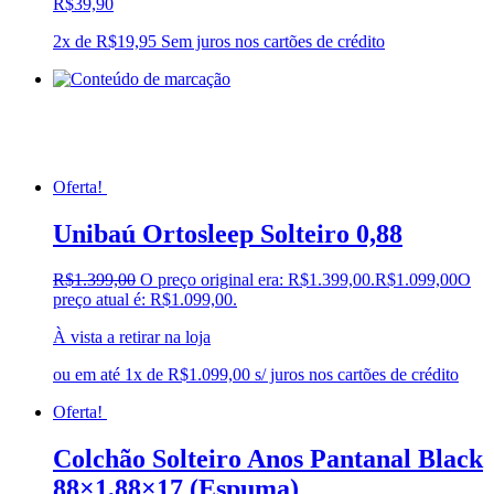
R$
39,90
2x de
R$
19,95
Sem juros nos cartões de crédito
Oferta!
Unibaú Ortosleep Solteiro 0,88
R$
1.399,00
O preço original era: R$1.399,00.
R$
1.099,00
O
preço atual é: R$1.099,00.
À vista a retirar na loja
ou em até 1x de R$1.099,00 s/ juros nos cartões de crédito
Oferta!
Colchão Solteiro Anos Pantanal Black
88×1,88×17 (Espuma)