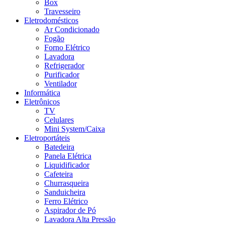
Box
Travesseiro
Eletrodomésticos
Ar Condicionado
Fogão
Forno Elétrico
Lavadora
Refrigerador
Purificador
Ventilador
Informática
Eletrônicos
TV
Celulares
Mini System/Caixa
Eletroportáteis
Batedeira
Panela Elétrica
Liquidificador
Cafeteira
Churrasqueira
Sanduicheira
Ferro Elétrico
Aspirador de Pó
Lavadora Alta Pressão