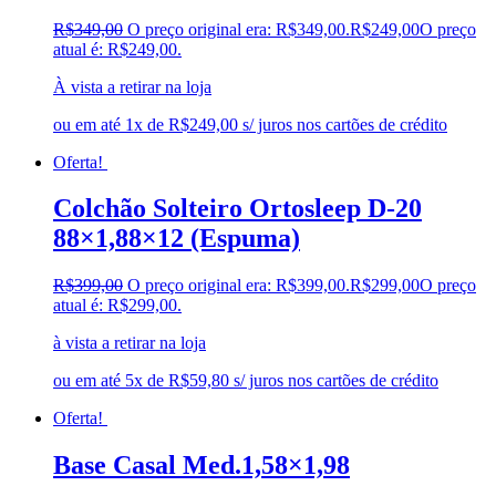
R$
349,00
O preço original era: R$349,00.
R$
249,00
O preço
atual é: R$249,00.
À vista a retirar na loja
ou em até 1x de R$249,00 s/ juros nos cartões de crédito
Oferta!
Colchão Solteiro Ortosleep D-20
88×1,88×12 (Espuma)
R$
399,00
O preço original era: R$399,00.
R$
299,00
O preço
atual é: R$299,00.
à vista a retirar na loja
ou em até 5x de R$59,80 s/ juros nos cartões de crédito
Oferta!
Base Casal Med.1,58×1,98