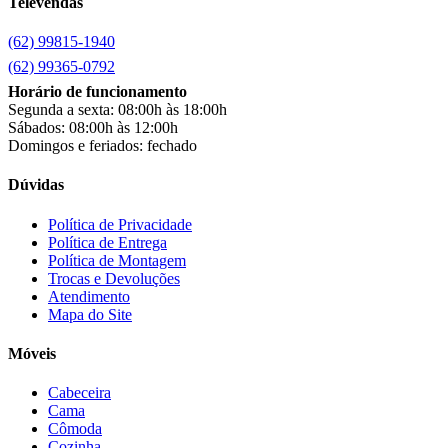
Televendas
Chamalar
(6)
Chamalux
(3)
(62) 99815-1940
Clarice
(15)
clock
(1)
(62) 99365-0792
Colibri
(11)
Horário de funcionamento
Colli
(53)
Segunda a sexta: 08:00h às 18:00h
Colormaq
(43)
Sábados: 08:00h às 12:00h
Companhia do Estofado
(3)
Domingos e feriados: fechado
Completa
(2)
Consul
(43)
Dúvidas
Continental
(2)
Cotherm
(2)
Política de Privacidade
Política de Entrega
D' Doro Móveis
(9)
Política de Montagem
Dako
(23)
Trocas e Devoluções
Demóbile
(13)
Atendimento
Dômina
(2)
Mapa do Site
Doripel
(14)
Duo Plast
(4)
Móveis
Electrolux
(21)
Elgin
(10)
Cabeceira
Esmaltec
(4)
Cama
Estilofer
(2)
Cômoda
Estofados Leppos
(1)
Cozinha