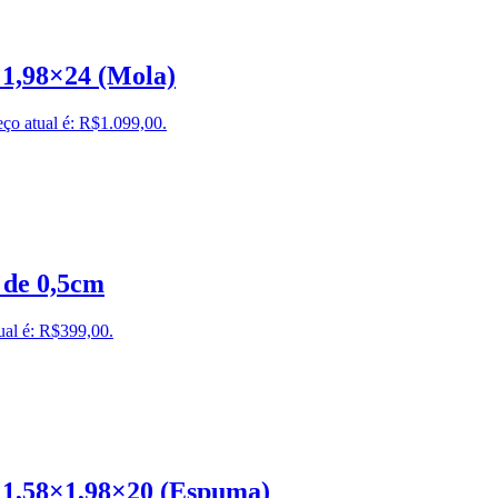
×1,98×24 (Mola)
ço atual é: R$1.099,00.
 de 0,5cm
ual é: R$399,00.
 1,58×1,98×20 (Espuma)