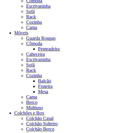
Cômoda
Escrivaninha
Sofá
Rack
Cozinha
Cama
Móveis
Guarda Roupas
Cômoda
Penteadeira
Cabeceira
Escrivaninha
Sofá
Rack
Cozinha
Balcão
Fruteira
Mesa
Cama
Berço
Multiuso
Colchões e Box
Colchão Casal
Colchão Solteiro
Colchão Berço