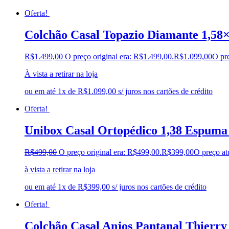
Oferta!
Colchão Casal Topazio Diamante 1,58
R$
1.499,00
O preço original era: R$1.499,00.
R$
1.099,00
O pre
À vista a retirar na loja
ou em até 1x de R$1.099,00 s/ juros nos cartões de crédito
Oferta!
Unibox Casal Ortopédico 1,38 Espuma
R$
499,00
O preço original era: R$499,00.
R$
399,00
O preço at
à vista a retirar na loja
ou em até 1x de R$399,00 s/ juros nos cartões de crédito
Oferta!
Colchão Casal Anjos Pantanal Thierry