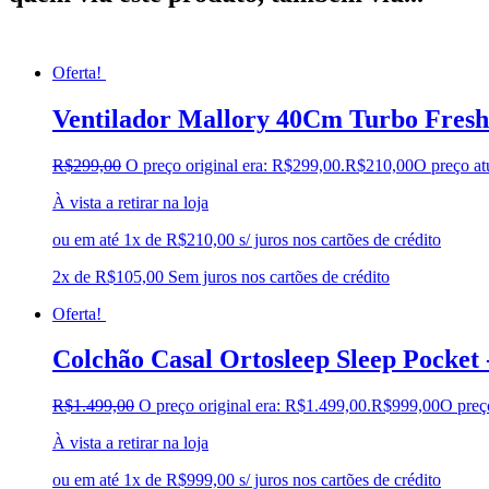
Oferta!
Ventilador Mallory 40Cm Turbo Fresh
R$
299,00
O preço original era: R$299,00.
R$
210,00
O preço at
À vista a retirar na loja
ou em até 1x de R$210,00 s/ juros nos cartões de crédito
2x de
R$
105,00
Sem juros nos cartões de crédito
Oferta!
Colchão Casal Ortosleep Sleep Pocket 
R$
1.499,00
O preço original era: R$1.499,00.
R$
999,00
O preç
À vista a retirar na loja
ou em até 1x de R$999,00 s/ juros nos cartões de crédito