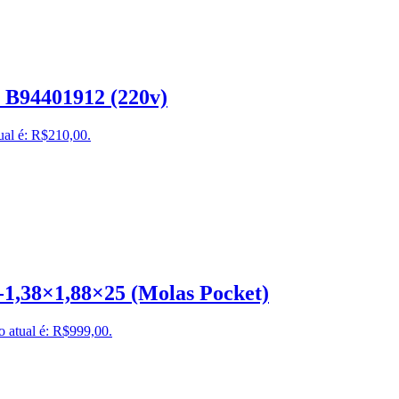
 B94401912 (220v)
ual é: R$210,00.
-1,38×1,88×25 (Molas Pocket)
o atual é: R$999,00.