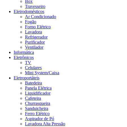
Box
Travesseiro
Eletrodomésticos
Ar Condicionado
Fogão
Forno Elétrico
Lavadora
Refrigerador
Purificador
Ventilador
Informática
Eletrônicos
TV
Celulares
Mini System/Caixa
Eletroportáteis
Batedeira
Panela Elétrica
Liquidificador
Cafeteira
Churrasqueira
Sanduicheira
Ferro Elétrico
Aspirador de Pó
Lavadora Alta Pressão