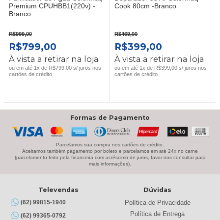
Premium CPUHBB1(220v) -
Cook 80cm -Branco
Branco
R$
999,00
R$
469,00
O
O
O
O
R$
799,00
R$
399,00
PREÇO
PREÇO
PREÇO
PREÇO
À vista a retirar na loja
À vista a retirar na loja
ORIGINAL
ATUAL
ORIGINAL
ATUAL
ou em até 1x de R$799,00 s/ juros nos
ou em até 1x de R$399,00 s/ juros nos
cartões de crédito
cartões de crédito
ERA:
É:
ERA:
É:
R$999,00.
R$799,00.
R$469,00.
R$399,00.
Formas de Pagamento
Parcelamos sua compra nos cartões de crédito.
Aceitamos também pagamento por boleto e parcelamos em até 24x no carne
(parcelamento feito pela financeira com acréscimo de juros, favor nos consultar para
mais informações).
Televendas
Dúvidas
Política de Privacidade
(62) 99815-1940
Política de Entrega
(62) 99365-0792