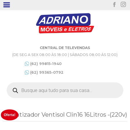
CENTRAL DE TELEVENDAS
(DE SEG A SEX 08:00 ÀS 18:00 | SÁBADOS 08:00 ÀS 12:00)
(62) 99815-1940
(62) 99365-0792
Pesquisar
produtos
Climatizador Ventisol Clin16 16Litros -(220v)
Oferta!