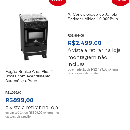
Oferta!
Oferta!
Ar Condicionado de Janela
Springer Midea 10.000Btus
R$
2.899,00
O
O
R$
2.499,00
PREÇO
PREÇO
À vista a retirar na loja
ORIGINAL
ATUAL
montagem não
ERA:
É:
inclusa
R$2.899,00.
R$2.499,
ou em até 1x de R$2.499,00 s/ juros
Fogão Realce Ares Plus 4
nos cartões de crédito
Bocas com Acendimento
Automático-Preto
R$
1.099,00
O
O
R$
899,00
PREÇO
PREÇO
À vista a retirar na loja
ORIGINAL
ATUAL
ou em até 1x de R$899,00 s/ juros nos
cartões de crédito
ERA:
É:
R$1.099,00.
R$899,00.