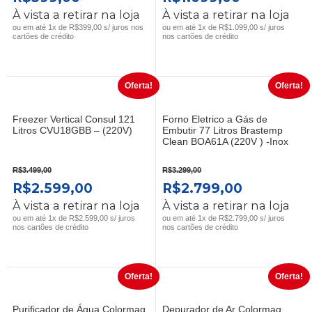
PREÇO
PREÇO
PREÇO
PREÇO
À vista a retirar na loja
À vista a retirar na loja
ORIGINAL
ATUAL
ORIGINAL
ATUAL
ou em até 1x de R$399,00 s/ juros nos
ou em até 1x de R$1.099,00 s/ juros
cartões de crédito
nos cartões de crédito
ERA:
É:
ERA:
É:
R$469,00.
R$399,00.
R$1.499,00.
R$1.099,0
Oferta!
Oferta!
Freezer Vertical Consul 121
Forno Eletrico a Gás de
Litros CVU18GBB – (220V)
Embutir 77 Litros Brastemp
Clean BOA61A (220V ) -Inox
R$
3.499,00
R$
3.299,00
O
O
O
O
R$
2.599,00
R$
2.799,00
PREÇO
PREÇO
PREÇO
PREÇO
À vista a retirar na loja
À vista a retirar na loja
ORIGINAL
ATUAL
ORIGINAL
ATUAL
ou em até 1x de R$2.599,00 s/ juros
ou em até 1x de R$2.799,00 s/ juros
nos cartões de crédito
nos cartões de crédito
ERA:
É:
ERA:
É:
R$3.499,00.
R$2.599,00.
R$3.299,00.
R$2.799,0
Oferta!
Oferta!
Purificador de Água Colormaq
Depurador de Ar Colormaq