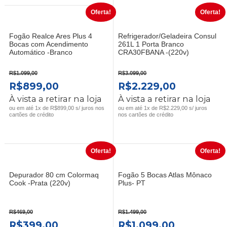
Oferta!
Oferta!
Fogão Realce Ares Plus 4
Refrigerador/Geladeira Consul
Bocas com Acendimento
261L 1 Porta Branco
Automático -Branco
CRA30FBANA -(220v)
R$
1.099,00
R$
3.099,00
O
O
O
O
R$
899,00
R$
2.229,00
PREÇO
PREÇO
PREÇO
PREÇO
À vista a retirar na loja
À vista a retirar na loja
ORIGINAL
ATUAL
ORIGINAL
ATUAL
ou em até 1x de R$899,00 s/ juros nos
ou em até 1x de R$2.229,00 s/ juros
cartões de crédito
nos cartões de crédito
ERA:
É:
ERA:
É:
R$1.099,00.
R$899,00.
R$3.099,00.
R$2.229,0
Oferta!
Oferta!
Depurador 80 cm Colormaq
Fogão 5 Bocas Atlas Mônaco
Cook -Prata (220v)
Plus- PT
R$
469,00
R$
1.499,00
O
O
O
O
R$
399,00
R$
1.099,00