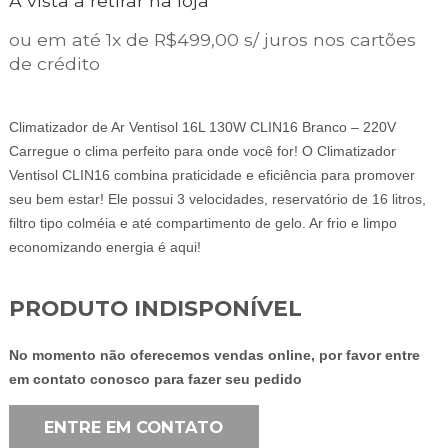
À vista a retirar na loja
ORIGINAL
ATUAL
ERA:
É:
ou em até 1x de R$499,00 s/ juros nos cartões
R$699,00.
R$499,00.
de crédito
Climatizador de Ar Ventisol 16L 130W CLIN16 Branco – 220V
Carregue o clima perfeito para onde você for! O Climatizador
Ventisol CLIN16 combina praticidade e eficiência para promover
seu bem estar! Ele possui 3 velocidades, reservatório de 16 litros,
filtro tipo colméia e até compartimento de gelo. Ar frio e limpo
economizando energia é aqui!
PRODUTO INDISPONÍVEL
No momento não oferecemos vendas online, por favor entre
em contato conosco para fazer seu pedido
ENTRE EM CONTATO