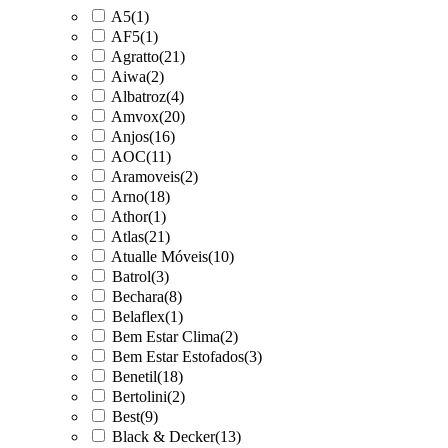
A5
(1)
AF5
(1)
Agratto
(21)
Aiwa
(2)
Albatroz
(4)
Amvox
(20)
Anjos
(16)
AOC
(11)
Aramoveis
(2)
Arno
(18)
Athor
(1)
Atlas
(21)
Atualle Móveis
(10)
Batrol
(3)
Bechara
(8)
Belaflex
(1)
Bem Estar Clima
(2)
Bem Estar Estofados
(3)
Benetil
(18)
Bertolini
(2)
Best
(9)
Black & Decker
(13)