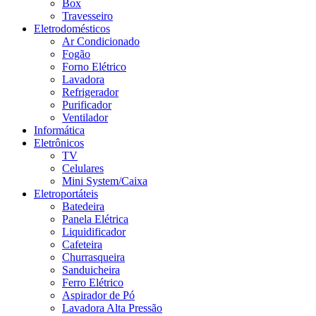
Box
Travesseiro
Eletrodomésticos
Ar Condicionado
Fogão
Forno Elétrico
Lavadora
Refrigerador
Purificador
Ventilador
Informática
Eletrônicos
TV
Celulares
Mini System/Caixa
Eletroportáteis
Batedeira
Panela Elétrica
Liquidificador
Cafeteira
Churrasqueira
Sanduicheira
Ferro Elétrico
Aspirador de Pó
Lavadora Alta Pressão