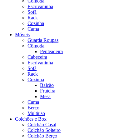
Cômoda
Escrivaninha
Sofá
Rack
Cozinha
Cama
Móveis
Guarda Roupas
Cômoda
Penteadeira
Cabeceira
Escrivaninha
Sofá
Rack
Cozinha
Balcão
Fruteira
Mesa
Cama
Berço
Multiuso
Colchões e Box
Colchão Casal
Colchão Solteiro
Colchão Berço