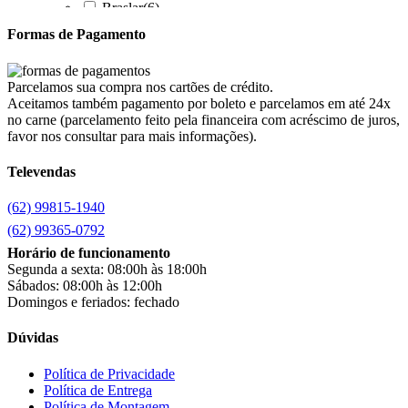
Braslar
(6)
Brastemp
(20)
Formas de Pagamento
Britânia
(52)
cadence
(41)
Cairu
(7)
Parcelamos sua compra nos cartões de crédito.
Canaã Moveis
(0)
Aceitamos também pagamento por boleto e parcelamos em até 24x
Canaã Móveis
(2)
no carne (parcelamento feito pela financeira com acréscimo de juros,
Carioca Móveis
(8)
favor nos consultar para mais informações).
Cemaf
(1)
Televendas
Chamalar
(6)
Chamalux
(3)
(62) 99815-1940
Clarice
(15)
clock
(1)
(62) 99365-0792
Colibri
(11)
Horário de funcionamento
Colli
(53)
Segunda a sexta: 08:00h às 18:00h
Colormaq
(43)
Sábados: 08:00h às 12:00h
Companhia do Estofado
(3)
Domingos e feriados: fechado
Completa
(2)
Consul
(43)
Dúvidas
Continental
(2)
Cotherm
(2)
Política de Privacidade
Política de Entrega
D' Doro Móveis
(9)
Política de Montagem