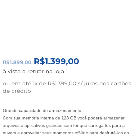
O
O
R$
1.399,00
R$
1.899,00
PREÇO
PREÇO
à vista a retirar na loja
ORIGINAL
ATUAL
ERA:
É:
ou em até 1x de R$1.399,00 s/ juros nos cartões
R$1.899,00.
R$1.399,00.
de crédito
Grande capacidade de armazenamento
Com sua memória interna de 128 GB você poderá armazenar
arquivos e aplicativos grandes sem ter que carregá-los para a
nuvem e aproveitar seus momentos off-line para desfrutá-los ao