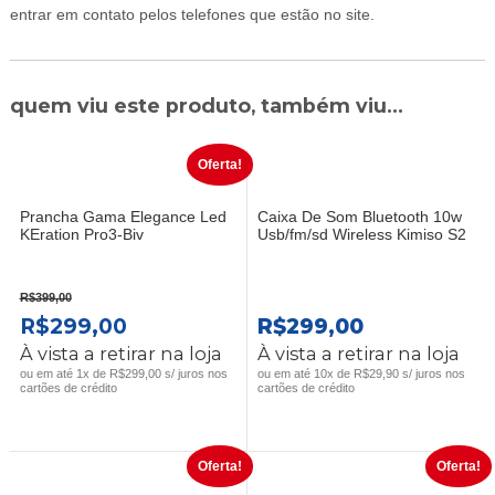
entrar em contato pelos telefones que estão no site.
quem viu este produto, também viu...
Oferta!
Prancha Gama Elegance Led
Caixa De Som Bluetooth 10w
KEration Pro3-Biv
Usb/fm/sd Wireless Kimiso S2
R$
399,00
O
O
R$
299,00
R$
299,00
PREÇO
PREÇO
À vista a retirar na loja
À vista a retirar na loja
ORIGINAL
ATUAL
ou em até 1x de R$299,00 s/ juros nos
ou em até 10x de R$29,90 s/ juros nos
cartões de crédito
cartões de crédito
ERA:
É:
R$399,00.
R$299,00.
Oferta!
Oferta!