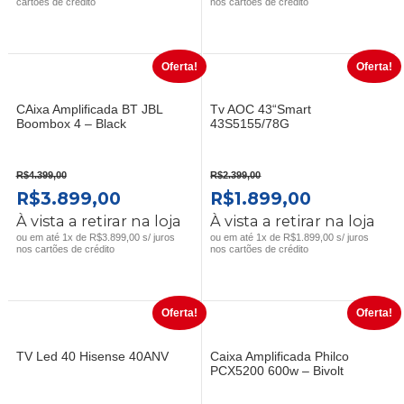
cartões de crédito
nos cartões de crédito
ERA:
É:
ERA:
É:
R$1.099,00.
R$799,00.
R$1.899,00.
R$1.199,00
Oferta!
Oferta!
CAixa Amplificada BT JBL
Tv AOC 43“Smart
Boombox 4 – Black
43S5155/78G
R$
4.399,00
R$
2.399,00
O
O
O
O
R$
3.899,00
R$
1.899,00
PREÇO
PREÇO
PREÇO
PREÇO
À vista a retirar na loja
À vista a retirar na loja
ORIGINAL
ATUAL
ORIGINAL
ATUAL
ou em até 1x de R$3.899,00 s/ juros
ou em até 1x de R$1.899,00 s/ juros
nos cartões de crédito
nos cartões de crédito
ERA:
É:
ERA:
É:
R$4.399,00.
R$3.899,00.
R$2.399,00.
R$1.899,0
Oferta!
Oferta!
TV Led 40 Hisense 40ANV
Caixa Amplificada Philco
PCX5200 600w – Bivolt