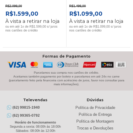
R$
2.099,00
R$
1.499,00
O
O
O
O
R$
1.599,00
R$
1.099,00
PREÇO
PREÇO
PREÇO
PREÇO
À vista a retirar na loja
À vista a retirar na loja
ORIGINAL
ATUAL
ORIGINAL
ATUAL
ou em até 1x de R$1.599,00 s/ juros
ou em até 1x de R$1.099,00 s/ juros
nos cartões de crédito
nos cartões de crédito
ERA:
É:
ERA:
É:
R$2.099,00.
R$1.599,00.
R$1.499,00.
R$1.099,0
Formas de Pagamento
Parcelamos sua compra nos cartões de crédito.
Aceitamos também pagamento por boleto e parcelamos em até 24x no carne
(parcelamento feito pela financeira com acréscimo de juros, favor nos consultar para
mais informações).
Televendas
Dúvidas
Política de Privacidade
(62) 99815-1940
Política de Entrega
(62) 99365-0792
Política de Montagem
Horário de funcionamento
Segunda a sexta: 08:00h às 18:00h
Trocas e Devoluções
Sábados: 08:00h às 12:00h