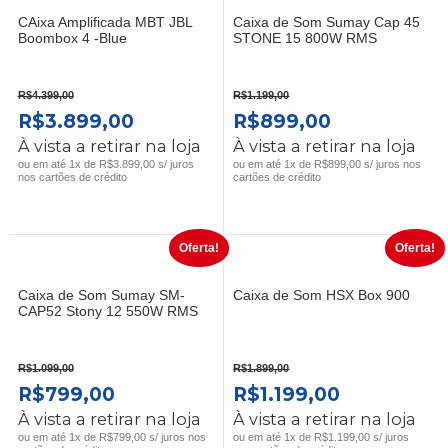
CAixa Amplificada MBT JBL
Caixa de Som Sumay Cap 45
Boombox 4 -Blue
STONE 15 800W RMS
R$
4.399,00
R$
1.199,00
O
O
O
O
R$
3.899,00
R$
899,00
PREÇO
PREÇO
PREÇO
PREÇO
À vista a retirar na loja
À vista a retirar na loja
ORIGINAL
ATUAL
ORIGINAL
ATUAL
ou em até 1x de R$3.899,00 s/ juros
ou em até 1x de R$899,00 s/ juros nos
nos cartões de crédito
cartões de crédito
ERA:
É:
ERA:
É:
R$4.399,00.
R$3.899,00.
R$1.199,00.
R$899,00.
Oferta!
Oferta!
Caixa de Som Sumay SM-
Caixa de Som HSX Box 900
CAP52 Stony 12 550W RMS
R$
1.099,00
R$
1.899,00
O
O
O
O
R$
799,00
R$
1.199,00
PREÇO
PREÇO
PREÇO
PREÇO
À vista a retirar na loja
À vista a retirar na loja
ORIGINAL
ATUAL
ORIGINAL
ATUAL
ou em até 1x de R$799,00 s/ juros nos
ou em até 1x de R$1.199,00 s/ juros