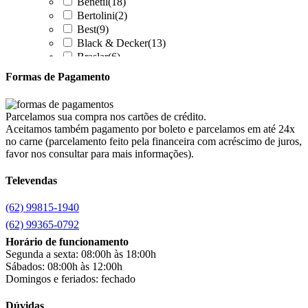
Benetil
(18)
Bertolini
(2)
Best
(9)
Black & Decker
(13)
Braslar
(6)
Brastemp
(20)
Formas de Pagamento
Britânia
(52)
cadence
(41)
Cairu
(7)
Parcelamos sua compra nos cartões de crédito.
Canaã Moveis
(0)
Aceitamos também pagamento por boleto e parcelamos em até 24x
Canaã Móveis
(2)
no carne (parcelamento feito pela financeira com acréscimo de juros,
Carioca Móveis
(8)
favor nos consultar para mais informações).
Cemaf
(1)
Televendas
Chamalar
(6)
Chamalux
(3)
(62) 99815-1940
Clarice
(15)
clock
(1)
(62) 99365-0792
Colibri
(11)
Horário de funcionamento
Colli
(53)
Segunda a sexta: 08:00h às 18:00h
Colormaq
(43)
Sábados: 08:00h às 12:00h
Companhia do Estofado
(3)
Domingos e feriados: fechado
Completa
(2)
Consul
(43)
Dúvidas