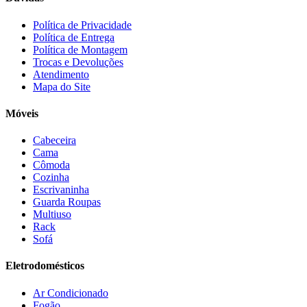
Continental
(2)
Cotherm
(2)
Política de Privacidade
Política de Entrega
D' Doro Móveis
(9)
Política de Montagem
Dako
(23)
Trocas e Devoluções
Demóbile
(13)
Atendimento
Dômina
(2)
Mapa do Site
Doripel
(14)
Duo Plast
(4)
Móveis
Electrolux
(21)
Elgin
(10)
Cabeceira
Esmaltec
(4)
Cama
Estilofer
(2)
Cômoda
Estofados Leppos
(1)
Cozinha
Estofados solar
(9)
Escrivaninha
Fischer
(13)
Guarda Roupas
Multiuso
Fogatti
(9)
Rack
Gama
(26)
Sofá
Gazin
(2)
Gelius
(5)
Eletrodomésticos
Giga
(3)
GMT
(5)
Ar Condicionado
Gree
(3)
Fogão