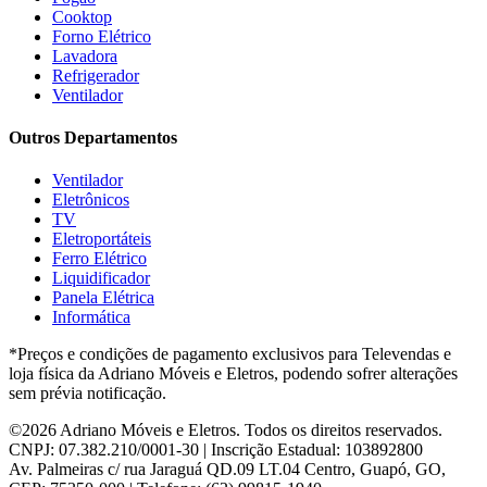
HB Móveis
(2)
Cooktop
Henn
(2)
Forno Elétrico
Hisense
(2)
Lavadora
Hot Sat
(6)
Refrigerador
HP
(1)
Ventilador
Itatiaia
(2)
Outros Departamentos
JB BECHARA
(2)
JBL
(5)
Ventilador
Kaiki Móveis
(2)
Eletrônicos
KAMABEL
(6)
TV
Kaslianc
(3)
Eletroportáteis
kasper
(2)
Ferro Elétrico
Kaza
(1)
Liquidificador
Leifer
(4)
Panela Elétrica
Lenoxx
(13)
Informática
Leppos
(0)
*Preços e condições de pagamento exclusivos para Televendas e
Level
(3)
loja física da Adriano Móveis e Eletros, podendo sofrer alterações
LG
(8)
sem prévia notificação.
Libell
(6)
Linea brasil
(29)
©2026 Adriano Móveis e Eletros. Todos os direitos reservados.
Lopas
(2)
CNPJ: 07.382.210/0001-30 | Inscrição Estadual: 103892800
Lukaliam
(8)
Av. Palmeiras c/ rua Jaraguá QD.09 LT.04 Centro, Guapó, GO,
Madetec
(7)