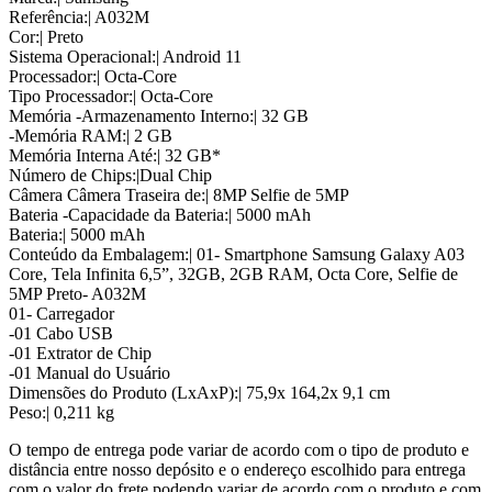
Referência:| A032M
Cor:| Preto
Sistema Operacional:| Android 11
Processador:| Octa-Core
Tipo Processador:| Octa-Core
Memória -Armazenamento Interno:| 32 GB
-Memória RAM:| 2 GB
Memória Interna Até:| 32 GB*
Número de Chips:|Dual Chip
Câmera Câmera Traseira de:| 8MP Selfie de 5MP
Bateria -Capacidade da Bateria:| 5000 mAh
Bateria:| 5000 mAh
Conteúdo da Embalagem:| 01- Smartphone Samsung Galaxy A03
Core, Tela Infinita 6,5”, 32GB, 2GB RAM, Octa Core, Selfie de
5MP Preto- A032M
01- Carregador
-01 Cabo USB
-01 Extrator de Chip
-01 Manual do Usuário
Dimensões do Produto (LxAxP):| 75,9x 164,2x 9,1 cm
Peso:| 0,211 kg
O tempo de entrega pode variar de acordo com o tipo de produto e
distância entre nosso depósito e o endereço escolhido para entrega
com o valor do frete podendo variar de acordo com o produto e com