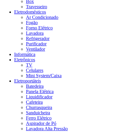
Box
Travesseiro
Eletrodomésticos
Ar Condicionado
Fogão
Forno Elétrico
Lavadora
Refrigerador
Purificador
Ventilador
Informática
Eletrônicos
TV
Celulares
Mini System/Caixa
Eletroportáteis
Batedeira
Panela Elétrica
Liquidificador
Cafeteira
Churrasqueira
Sanduicheira
Ferro Elétrico
Aspirador de Pó
Lavadora Alta Pressão