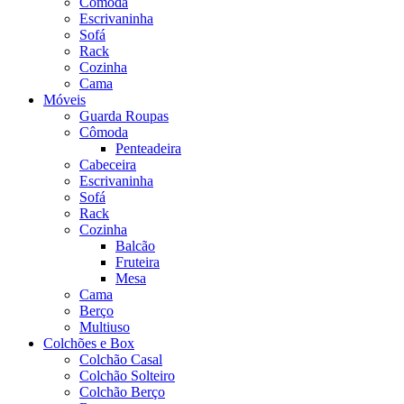
Cômoda
Escrivaninha
Sofá
Rack
Cozinha
Cama
Móveis
Guarda Roupas
Cômoda
Penteadeira
Cabeceira
Escrivaninha
Sofá
Rack
Cozinha
Balcão
Fruteira
Mesa
Cama
Berço
Multiuso
Colchões e Box
Colchão Casal
Colchão Solteiro
Colchão Berço