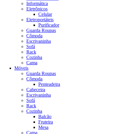
Informática
Eletrônicos
Celular
Eletroportáteis
Purificador
Guarda Roupas
Cômoda
Escrivaninha
Sofá
Rack
Cozinha
Cama
Móveis
Guarda Roupas
Cômoda
Penteadeira
Cabeceira
Escrivaninha
Sofá
Rack
Cozinha
Balcão
Fruteira
Mesa
Cama