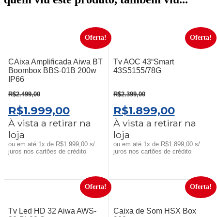
Oferta!
Oferta!
CAixa Amplificada Aiwa BT
Tv AOC 43“Smart
Boombox BBS-01B 200w
43S5155/78G
IP66
R$
2.499,00
R$
2.399,00
O
O
O
O
R$
1.999,00
R$
1.899,00
PREÇO
PREÇO
PREÇO
PREÇO
À vista a retirar na
À vista a retirar na
loja
loja
ORIGINAL
ATUAL
ORIGINAL
ATUAL
ou em até 1x de R$1.999,00 s/
ou em até 1x de R$1.899,00 s/
ERA:
É:
ERA:
É:
juros nos cartões de crédito
juros nos cartões de crédito
R$2.499,00.
R$1.999,00.
R$2.399,00.
R$1.899
Oferta!
Oferta!
Tv Led HD 32 Aiwa AWS-
Caixa de Som HSX Box