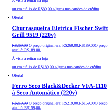
À vista a retirar na loja
ou em até 1x de R$89,00 s/ juros nos cartões de crédito
Oferta!
Churrasqueira Eletrica Fischer Swift
Grill 9519 (220v)
R$
269,00
O preço original era: R$269,00.
R$
189,00
O preço
atual é: R$189,00.
À vista a retirar na loja
ou em até 1x de R$189,00 s/ juros nos cartões de crédito
Oferta!
Ferro Seco Black&Decker VFA-1110
à Seco Automático (220v)
R$
219,00
O preço original era: R$219,00.
R$
159,00
O preço
atual é: R$159,00.