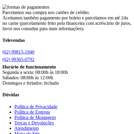
cadence
(41)
Cairu
(7)
Parcelamos sua compra nos cartões de crédito.
Canaã Moveis
(0)
Aceitamos também pagamento por boleto e parcelamos em até 24x
Canaã Móveis
(2)
no carne (parcelamento feito pela financeira com acréscimo de juros,
Carioca Móveis
(8)
favor nos consultar para mais informações).
Cemaf
(1)
Televendas
Chamalar
(6)
Chamalux
(3)
(62) 99815-1940
Clarice
(15)
clock
(1)
(62) 99365-0792
Colibri
(11)
Horário de funcionamento
Colli
(53)
Segunda a sexta: 08:00h às 18:00h
Colormaq
(43)
Sábados: 08:00h às 12:00h
Companhia do Estofado
(3)
Domingos e feriados: fechado
Completa
(2)
Consul
(43)
Dúvidas
Continental
(2)
Cotherm
(2)
Política de Privacidade
Política de Entrega
D' Doro Móveis
(9)
Política de Montagem
Dako
(23)
Trocas e Devoluções
Demóbile
(13)
Atendimento
Dômina
(2)
Mapa do Site