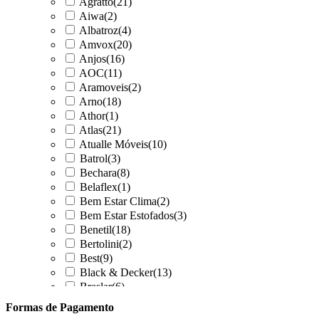
Agratto
(21)
Aiwa
(2)
Albatroz
(4)
Amvox
(20)
Anjos
(16)
AOC
(11)
Aramoveis
(2)
Arno
(18)
Athor
(1)
Atlas
(21)
Atualle Móveis
(10)
Batrol
(3)
Bechara
(8)
Belaflex
(1)
Bem Estar Clima
(2)
Bem Estar Estofados
(3)
Benetil
(18)
Bertolini
(2)
Best
(9)
Black & Decker
(13)
Braslar
(6)
Brastemp
(20)
Formas de Pagamento
Britânia
(52)