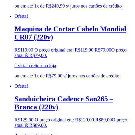
ou em até 1x de R$249,90 s/ juros nos cartões de crédito
Oferta!
Maquina de Cortar Cabelo Mondial
CR07 (220v)
R$
119,00
O preço original era: R$119,00.
R$
79,00
O preço
atual é: R$79,00.
à vista a retirar na loja
ou em até 1x de R$79,00 s/ juros nos cartões de crédito
Oferta!
Sanduicheira Cadence San265 –
Branca (220v)
R$
129,00
O preço original era: R$129,00.
R$
89,00
O preço
atual é: R$89,00.