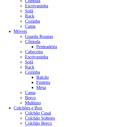
Cômoda
Escrivaninha
Sofá
Rack
Cozinha
Cama
Móveis
Guarda Roupas
Cômoda
Penteadeira
Cabeceira
Escrivaninha
Sofá
Rack
Cozinha
Balcão
Fruteira
Mesa
Cama
Berço
Multiuso
Colchões e Box
Colchão Casal
Colchão Solteiro
Colchão Berço