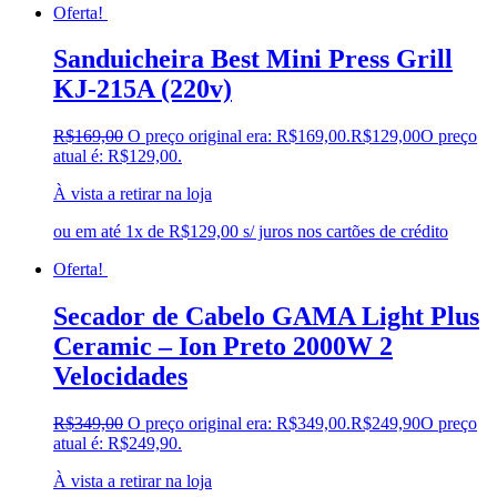
Oferta!
Sanduicheira Best Mini Press Grill
KJ-215A (220v)
R$
169,00
O preço original era: R$169,00.
R$
129,00
O preço
atual é: R$129,00.
À vista a retirar na loja
ou em até 1x de R$129,00 s/ juros nos cartões de crédito
Oferta!
Secador de Cabelo GAMA Light Plus
Ceramic – Ion Preto 2000W 2
Velocidades
R$
349,00
O preço original era: R$349,00.
R$
249,90
O preço
atual é: R$249,90.
À vista a retirar na loja