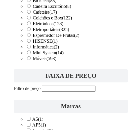
Bicicleta
(83)
Cadeira Escritório
(8)
Cafeteira
(17)
Colchões e Box
(122)
Eletrônicos
(128)
Eletroportáteis
(325)
Espremedor De Frutas
(2)
HISENSE
(1)
Informática
(2)
Mini System
(14)
Móveis
(593)
FAIXA DE PREÇO
Filtro de preço
Marcas
A5
(1)
AF5
(1)