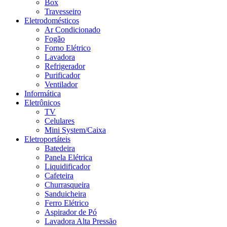
Box
Travesseiro
Eletrodomésticos
Ar Condicionado
Fogão
Forno Elétrico
Lavadora
Refrigerador
Purificador
Ventilador
Informática
Eletrônicos
TV
Celulares
Mini System/Caixa
Eletroportáteis
Batedeira
Panela Elétrica
Liquidificador
Cafeteira
Churrasqueira
Sanduicheira
Ferro Elétrico
Aspirador de Pó
Lavadora Alta Pressão