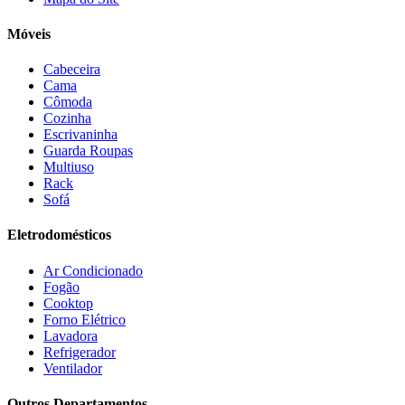
Doripel
(14)
Duo Plast
(4)
Móveis
Electrolux
(21)
Elgin
(10)
Cabeceira
Esmaltec
(4)
Cama
Estilofer
(2)
Cômoda
Estofados Leppos
(1)
Cozinha
Estofados solar
(9)
Escrivaninha
Fischer
(13)
Guarda Roupas
Multiuso
Fogatti
(9)
Rack
Gama
(26)
Sofá
Gazin
(2)
Gelius
(5)
Eletrodomésticos
Giga
(3)
GMT
(5)
Ar Condicionado
Gree
(3)
Fogão
HB Móveis
(2)
Cooktop
Henn
(2)
Forno Elétrico
Hisense
(2)
Lavadora
Hot Sat
(6)
Refrigerador
HP
(1)
Ventilador
Itatiaia
(2)
Outros Departamentos
JB BECHARA
(2)