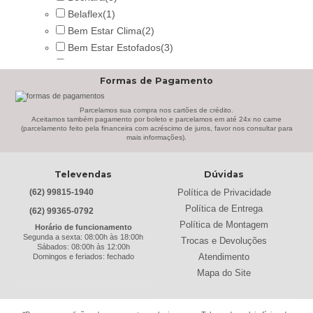
Belaflex
(1)
Bem Estar Clima
(2)
Bem Estar Estofados
(3)
Benetil
(18)
Formas de Pagamento
Bertolini
(2)
Best
(9)
Parcelamos sua compra nos cartões de crédito.
Black & Decker
(13)
Aceitamos também pagamento por boleto e parcelamos em até 24x no carne
(parcelamento feito pela financeira com acréscimo de juros, favor nos consultar para
Braslar
(6)
mais informações).
Brastemp
(20)
Britânia
(52)
Televendas
Dúvidas
cadence
(41)
Política de Privacidade
(62) 99815-1940
Cairu
(7)
Política de Entrega
(62) 99365-0792
Canaã Moveis
(0)
Política de Montagem
Horário de funcionamento
Canaã Móveis
(2)
Segunda a sexta: 08:00h às 18:00h
Trocas e Devoluções
Sábados: 08:00h às 12:00h
Carioca Móveis
(8)
Atendimento
Domingos e feriados: fechado
Cemaf
(1)
Mapa do Site
Chamalar
(6)
Chamalux
(3)