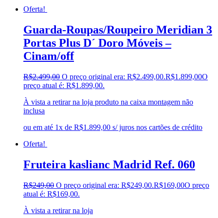
Oferta!
Guarda-Roupas/Roupeiro Meridian 3
Portas Plus D´ Doro Móveis –
Cinam/off
R$
2.499,00
O preço original era: R$2.499,00.
R$
1.899,00
O
preço atual é: R$1.899,00.
À vista a retirar na loja produto na caixa montagem não
inclusa
ou em até 1x de R$1.899,00 s/ juros nos cartões de crédito
Oferta!
Fruteira kaslianc Madrid Ref. 060
R$
249,00
O preço original era: R$249,00.
R$
169,00
O preço
atual é: R$169,00.
À vista a retirar na loja