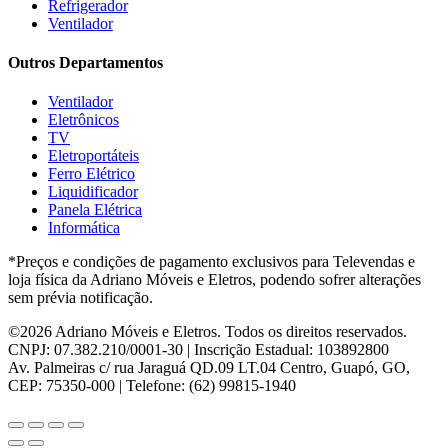
Hot Sat
(6)
Refrigerador
HP
(1)
Ventilador
Itatiaia
(2)
Outros Departamentos
JB BECHARA
(2)
JBL
(5)
Ventilador
Kaiki Móveis
(2)
Eletrônicos
KAMABEL
(6)
TV
Kaslianc
(3)
Eletroportáteis
kasper
(2)
Ferro Elétrico
Kaza
(1)
Liquidificador
Leifer
(4)
Panela Elétrica
Lenoxx
(13)
Informática
Leppos
(0)
*Preços e condições de pagamento exclusivos para Televendas e
Level
(3)
loja física da Adriano Móveis e Eletros, podendo sofrer alterações
LG
(8)
sem prévia notificação.
Libell
(6)
Linea brasil
(29)
©2026 Adriano Móveis e Eletros. Todos os direitos reservados.
Lopas
(2)
CNPJ: 07.382.210/0001-30 | Inscrição Estadual: 103892800
Lukaliam
(8)
Av. Palmeiras c/ rua Jaraguá QD.09 LT.04 Centro, Guapó, GO,
Madetec
(7)
CEP: 75350-000 | Telefone: (62) 99815-1940
Madine
(4)
Mallory
(6)
Matic
(2)