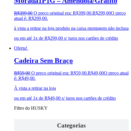
Morada1P1G – Amendola/Grafito
R$
399,00
O preço original era: R$399,00.
R$
299,00
O preço
atual é: R$299,00.
à vista a retirar na loja produto na caixa montagem não inclusa
ou em até 1x de R$299,00 s/ juros nos cartões de crédito
Oferta!
Cadeira Sem Braço
R$
59,00
O preço original era: R$59,00.
R$
49,00
O preço atual
é: R$49,00.
À vista a retirar na loja
ou em até 1x de R$49,00 s/ juros nos cartões de crédito
Filtro do HUSKY
Categorias