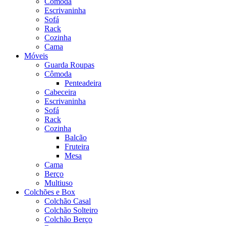
Cômoda
Escrivaninha
Sofá
Rack
Cozinha
Cama
Móveis
Guarda Roupas
Cômoda
Penteadeira
Cabeceira
Escrivaninha
Sofá
Rack
Cozinha
Balcão
Fruteira
Mesa
Cama
Berço
Multiuso
Colchões e Box
Colchão Casal
Colchão Solteiro
Colchão Berço