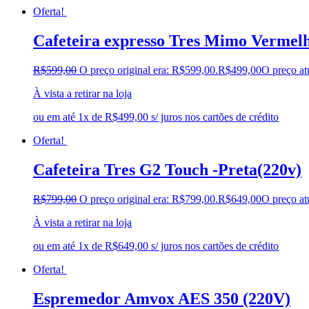
Oferta!
Cafeteira expresso Tres Mimo Vermelh
R$
599,00
O preço original era: R$599,00.
R$
499,00
O preço at
À vista a retirar na loja
ou em até 1x de R$499,00 s/ juros nos cartões de crédito
Oferta!
Cafeteira Tres G2 Touch -Preta(220v)
R$
799,00
O preço original era: R$799,00.
R$
649,00
O preço at
À vista a retirar na loja
ou em até 1x de R$649,00 s/ juros nos cartões de crédito
Oferta!
Espremedor Amvox AES 350 (220V)