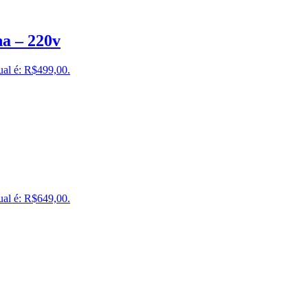
a – 220v
ual é: R$499,00.
ual é: R$649,00.