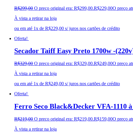
R$
299,00
O preço original era: R$299,00.
R$
229,00
O preço at
À vista a retirar na loja
ou em até 1x de R$229,00 s/ juros nos cartões de crédito
Oferta!
Secador Taiff Easy Preto 1700w -(220v
R$
329,00
O preço original era: R$329,00.
R$
249,00
O preço at
À vista a retirar na loja
ou em até 1x de R$249,00 s/ juros nos cartões de crédito
Oferta!
Ferro Seco Black&Decker VFA-1110 à 
R$
219,00
O preço original era: R$219,00.
R$
159,00
O preço at
À vista a retirar na loja