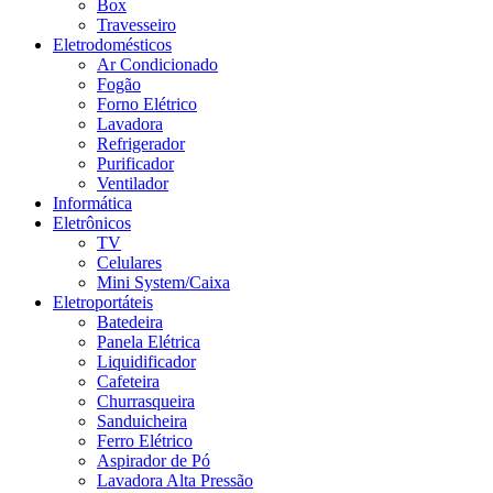
Box
Travesseiro
Eletrodomésticos
Ar Condicionado
Fogão
Forno Elétrico
Lavadora
Refrigerador
Purificador
Ventilador
Informática
Eletrônicos
TV
Celulares
Mini System/Caixa
Eletroportáteis
Batedeira
Panela Elétrica
Liquidificador
Cafeteira
Churrasqueira
Sanduicheira
Ferro Elétrico
Aspirador de Pó
Lavadora Alta Pressão