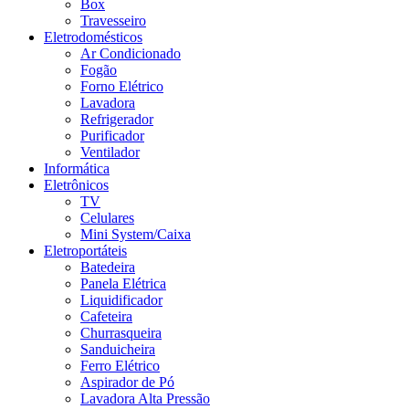
Box
Travesseiro
Eletrodomésticos
Ar Condicionado
Fogão
Forno Elétrico
Lavadora
Refrigerador
Purificador
Ventilador
Informática
Eletrônicos
TV
Celulares
Mini System/Caixa
Eletroportáteis
Batedeira
Panela Elétrica
Liquidificador
Cafeteira
Churrasqueira
Sanduicheira
Ferro Elétrico
Aspirador de Pó
Lavadora Alta Pressão