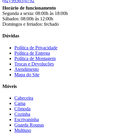
(62) 99365-0792
Completa
(0)
Horário de funcionamento
Consul
(0)
Segunda a sexta: 08:00h às 18:00h
Continental
(0)
Sábados: 08:00h às 12:00h
Cotherm
(0)
Domingos e feriados: fechado
D' Doro Móveis
(0)
Dako
(0)
Dúvidas
Demóbile
(0)
Dômina
(0)
Política de Privacidade
Doripel
(0)
Política de Entrega
Política de Montagem
Duo Plast
(0)
Trocas e Devoluções
Electrolux
(0)
Atendimento
Elgin
(0)
Mapa do Site
Esmaltec
(0)
Estilofer
(0)
Móveis
Estofados Leppos
(0)
Estofados solar
(0)
Cabeceira
Fischer
(0)
Cama
Fogatti
(0)
Cômoda
Gama
(0)
Cozinha
Gazin
(0)
Escrivaninha
Gelius
(0)
Guarda Roupas
Multiuso
Giga
(0)