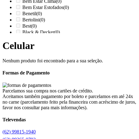
Bem Estar Clima
(0)
Bem Estar Estofados
(0)
Benetil
(0)
Bertolini
(0)
Best
(0)
Black & Decker
(0)
Braslar
(0)
Celular
Brastemp
(0)
Britânia
(0)
cadence
(0)
Nenhum produto foi encontrado para a sua seleção.
Cairu
(0)
Canaã Moveis
(0)
Formas de Pagamento
Canaã Móveis
(0)
Carioca Móveis
(0)
Cemaf
(0)
Parcelamos sua compra nos cartões de crédito.
Chamalar
(0)
Aceitamos também pagamento por boleto e parcelamos em até 24x
Chamalux
(0)
no carne (parcelamento feito pela financeira com acréscimo de juros,
Clarice
(0)
favor nos consultar para mais informações).
clock
(0)
Colibri
(0)
Televendas
Colli
(0)
Colormaq
(0)
(62) 99815-1940
Companhia do Estofado
(0)