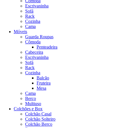
Cômoda
Escrivaninha
Sofá
Rack
Cozinha
Cama
Móveis
Guarda Roupas
Cômoda
Penteadeira
Cabeceira
Escrivaninha
Sofá
Rack
Cozinha
Balcão
Fruteira
Mesa
Cama
Berço
Multiuso
Colchões e Box
Colchão Casal
Colchão Solteiro
Colchão Berço