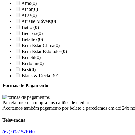
Arno
(0)
Athor
(0)
Atlas
(0)
Atualle Móveis
(0)
Batrol
(0)
Bechara
(0)
Belaflex
(0)
Bem Estar Clima
(0)
Bem Estar Estofados
(0)
Benetil
(0)
Bertolini
(0)
Best
(0)
Black & Decker
(0)
Braslar
(0)
Formas de Pagamento
Brastemp
(0)
Britânia
(0)
cadence
(0)
Parcelamos sua compra nos cartões de crédito.
Cairu
(0)
Aceitamos também pagamento por boleto e parcelamos em até 24x no ca
Canaã Moveis
(0)
Canaã Móveis
(0)
Televendas
Carioca Móveis
(0)
Cemaf
(0)
(62) 99815-1940