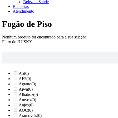
Beleza e Saúde
Bicicletas
Atendimento
Fogão de Piso
Nenhum produto foi encontrado para a sua seleção.
Filtro do HUSKY
A5
(0)
AF5
(0)
Agratto
(0)
Aiwa
(0)
Albatroz
(0)
Amvox
(0)
Anjos
(0)
AOC
(0)
Aramoveis
(0)