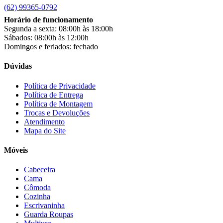
Chamalar
(0)
(62) 99365-0792
Chamalux
(0)
Horário de funcionamento
Clarice
(0)
Segunda a sexta: 08:00h às 18:00h
clock
(0)
Sábados: 08:00h às 12:00h
Colibri
(0)
Domingos e feriados: fechado
Colli
(0)
Colormaq
(0)
Dúvidas
Companhia do Estofado
(0)
Completa
(0)
Política de Privacidade
Consul
(0)
Política de Entrega
Continental
(0)
Política de Montagem
Cotherm
(0)
Trocas e Devoluções
D' Doro Móveis
(0)
Atendimento
Mapa do Site
Dako
(0)
Demóbile
(0)
Móveis
Dômina
(0)
Doripel
(0)
Cabeceira
Duo Plast
(0)
Cama
Electrolux
(0)
Cômoda
Elgin
(0)
Cozinha
Esmaltec
(0)
Escrivaninha
Estilofer
(0)
Guarda Roupas
Estofados Leppos
(0)