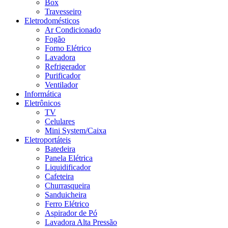
Box
Travesseiro
Eletrodomésticos
Ar Condicionado
Fogão
Forno Elétrico
Lavadora
Refrigerador
Purificador
Ventilador
Informática
Eletrônicos
TV
Celulares
Mini System/Caixa
Eletroportáteis
Batedeira
Panela Elétrica
Liquidificador
Cafeteira
Churrasqueira
Sanduicheira
Ferro Elétrico
Aspirador de Pó
Lavadora Alta Pressão