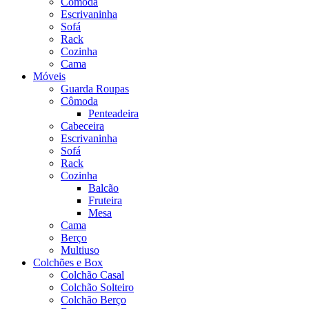
Cômoda
Escrivaninha
Sofá
Rack
Cozinha
Cama
Móveis
Guarda Roupas
Cômoda
Penteadeira
Cabeceira
Escrivaninha
Sofá
Rack
Cozinha
Balcão
Fruteira
Mesa
Cama
Berço
Multiuso
Colchões e Box
Colchão Casal
Colchão Solteiro
Colchão Berço