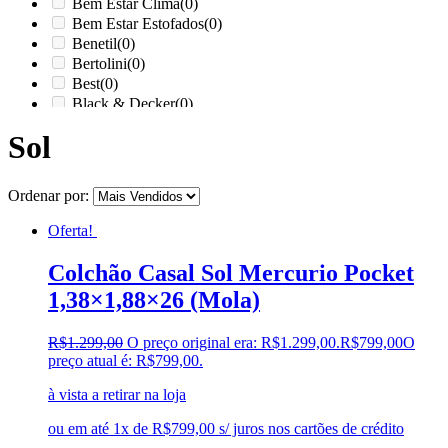
Bem Estar Clima
(0)
Bem Estar Estofados
(0)
Benetil
(0)
Bertolini
(0)
Best
(0)
Black & Decker
(0)
Braslar
(0)
Sol
Brastemp
(0)
Britânia
(0)
cadence
(0)
Ordenar por:
Cairu
(0)
Canaã Moveis
(0)
Oferta!
Canaã Móveis
(0)
Carioca Móveis
(0)
Colchão Casal Sol Mercurio Pocket
Cemaf
(0)
1,38×1,88×26 (Mola)
Chamalar
(0)
Chamalux
(0)
R$
1.299,00
O preço original era: R$1.299,00.
R$
799,00
O
Clarice
(0)
preço atual é: R$799,00.
clock
(0)
Colibri
(0)
à vista a retirar na loja
Colli
(0)
Colormaq
(0)
ou em até 1x de R$799,00 s/ juros nos cartões de crédito
Companhia do Estofado
(0)