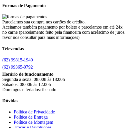
Completa
(0)
Formas de Pagamento
Consul
(0)
Continental
(0)
Cotherm
(0)
Parcelamos sua compra nos cartões de crédito.
Aceitamos também pagamento por boleto e parcelamos em até 24x
D' Doro Móveis
(0)
no carne (parcelamento feito pela financeira com acréscimo de juros,
Dako
(0)
favor nos consultar para mais informações).
Demóbile
(0)
Dômina
(0)
Televendas
Doripel
(0)
Duo Plast
(0)
(62) 99815-1940
Electrolux
(0)
(62) 99365-0792
Elgin
(0)
Esmaltec
(0)
Horário de funcionamento
Estilofer
(0)
Segunda a sexta: 08:00h às 18:00h
Sábados: 08:00h às 12:00h
Estofados Leppos
(0)
Domingos e feriados: fechado
Estofados solar
(0)
Fischer
(0)
Dúvidas
Fogatti
(0)
Gama
(0)
Política de Privacidade
Gazin
(0)
Política de Entrega
Gelius
(0)
Política de Montagem
Giga
(0)
Trocas e Devoluções