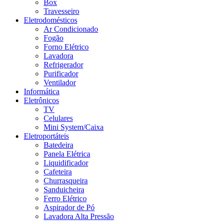
Box
Travesseiro
Eletrodomésticos
Ar Condicionado
Fogão
Forno Elétrico
Lavadora
Refrigerador
Purificador
Ventilador
Informática
Eletrônicos
TV
Celulares
Mini System/Caixa
Eletroportáteis
Batedeira
Panela Elétrica
Liquidificador
Cafeteira
Churrasqueira
Sanduicheira
Ferro Elétrico
Aspirador de Pó
Lavadora Alta Pressão