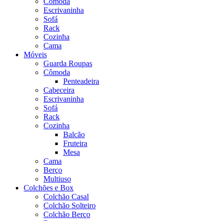
Cômoda
Escrivaninha
Sofá
Rack
Cozinha
Cama
Móveis
Guarda Roupas
Cômoda
Penteadeira
Cabeceira
Escrivaninha
Sofá
Rack
Cozinha
Balcão
Fruteira
Mesa
Cama
Berço
Multiuso
Colchões e Box
Colchão Casal
Colchão Solteiro
Colchão Berço