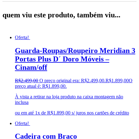
quem viu este produto, também viu...
Oferta!
Guarda-Roupas/Roupeiro Meridian 3
Portas Plus D´ Doro Móveis –
Cinam/off
R$
2.499,00
O preço original era: R$2.499,00.
R$
1.899,00
O
preço atual é: R$1.899,00.
À vista a retirar na loja produto na caixa montagem não
inclusa
ou em até 1x de R$1.899,00 s/ juros nos cartões de crédito
Oferta!
Cadeira com Braço