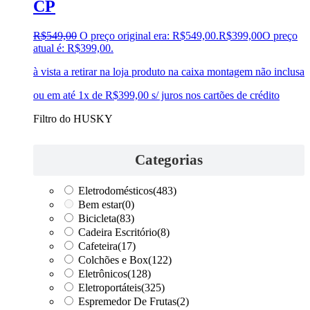
CP
R$
549,00
O preço original era: R$549,00.
R$
399,00
O preço
atual é: R$399,00.
à vista a retirar na loja produto na caixa montagem não inclusa
ou em até 1x de R$399,00 s/ juros nos cartões de crédito
Filtro do HUSKY
Categorias
Eletrodomésticos
(483)
Bem estar
(0)
Bicicleta
(83)
Cadeira Escritório
(8)
Cafeteira
(17)
Colchões e Box
(122)
Eletrônicos
(128)
Eletroportáteis
(325)
Espremedor De Frutas
(2)