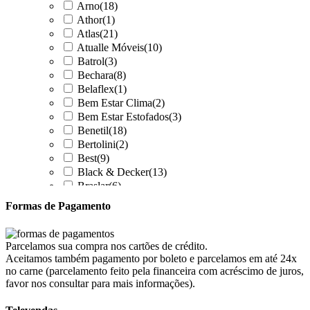
Arno
(18)
Athor
(1)
Atlas
(21)
Atualle Móveis
(10)
Batrol
(3)
Bechara
(8)
Belaflex
(1)
Bem Estar Clima
(2)
Bem Estar Estofados
(3)
Benetil
(18)
Bertolini
(2)
Best
(9)
Black & Decker
(13)
Braslar
(6)
Brastemp
(20)
Formas de Pagamento
Britânia
(52)
cadence
(41)
Cairu
(7)
Parcelamos sua compra nos cartões de crédito.
Canaã Moveis
(0)
Aceitamos também pagamento por boleto e parcelamos em até 24x
Canaã Móveis
(2)
no carne (parcelamento feito pela financeira com acréscimo de juros,
Carioca Móveis
(8)
favor nos consultar para mais informações).
Cemaf
(1)