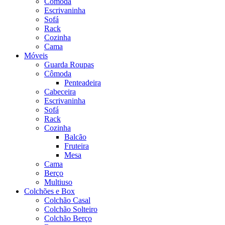
Cômoda
Escrivaninha
Sofá
Rack
Cozinha
Cama
Móveis
Guarda Roupas
Cômoda
Penteadeira
Cabeceira
Escrivaninha
Sofá
Rack
Cozinha
Balcão
Fruteira
Mesa
Cama
Berço
Multiuso
Colchões e Box
Colchão Casal
Colchão Solteiro
Colchão Berço