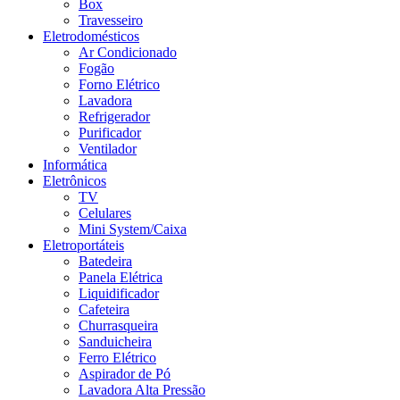
Box
Travesseiro
Eletrodomésticos
Ar Condicionado
Fogão
Forno Elétrico
Lavadora
Refrigerador
Purificador
Ventilador
Informática
Eletrônicos
TV
Celulares
Mini System/Caixa
Eletroportáteis
Batedeira
Panela Elétrica
Liquidificador
Cafeteira
Churrasqueira
Sanduicheira
Ferro Elétrico
Aspirador de Pó
Lavadora Alta Pressão