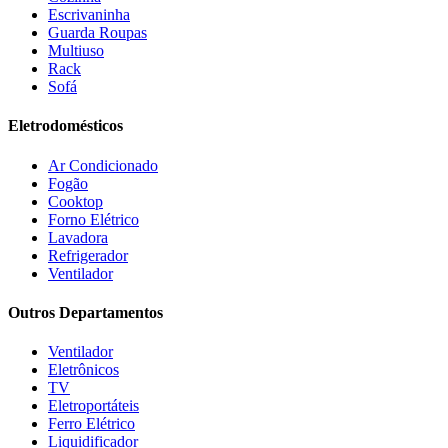
Estofados solar
(9)
Escrivaninha
Fischer
(13)
Guarda Roupas
Multiuso
Fogatti
(9)
Rack
Gama
(26)
Sofá
Gazin
(2)
Gelius
(5)
Eletrodomésticos
Giga
(3)
GMT
(5)
Ar Condicionado
Gree
(3)
Fogão
HB Móveis
(2)
Cooktop
Henn
(2)
Forno Elétrico
Hisense
(2)
Lavadora
Hot Sat
(6)
Refrigerador
HP
(1)
Ventilador
Itatiaia
(2)
Outros Departamentos
JB BECHARA
(2)
JBL
(5)
Ventilador
Kaiki Móveis
(2)
Eletrônicos
KAMABEL
(6)
TV
Kaslianc
(3)
Eletroportáteis
kasper
(2)
Ferro Elétrico
Kaza
(1)
Liquidificador