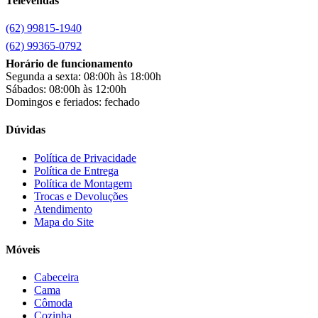
Televendas
Chamalar
(6)
Chamalux
(3)
(62) 99815-1940
Clarice
(13)
clock
(1)
(62) 99365-0792
Colibri
(11)
Horário de funcionamento
Colli
(53)
Segunda a sexta: 08:00h às 18:00h
Colormaq
(43)
Sábados: 08:00h às 12:00h
Companhia do Estofado
(3)
Domingos e feriados: fechado
Completa
(2)
Consul
(43)
Dúvidas
Continental
(2)
Cotherm
(2)
Política de Privacidade
Política de Entrega
D' Doro Móveis
(9)
Política de Montagem
Dako
(23)
Trocas e Devoluções
Demóbile
(13)
Atendimento
Dômina
(2)
Mapa do Site
Doripel
(14)
Duo Plast
(4)
Móveis
Electrolux
(21)
Elgin
(10)
Cabeceira
Esmaltec
(4)
Cama
Estilofer
(2)
Cômoda
Estofados Leppos
(1)
Cozinha