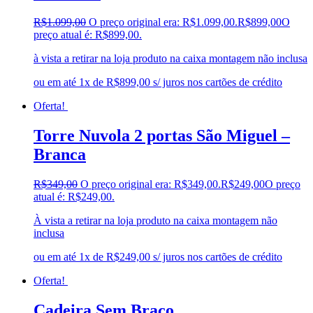
R$
1.099,00
O preço original era: R$1.099,00.
R$
899,00
O
preço atual é: R$899,00.
à vista a retirar na loja produto na caixa montagem não inclusa
ou em até 1x de R$899,00 s/ juros nos cartões de crédito
Oferta!
Torre Nuvola 2 portas São Miguel –
Branca
R$
349,00
O preço original era: R$349,00.
R$
249,00
O preço
atual é: R$249,00.
À vista a retirar na loja produto na caixa montagem não
inclusa
ou em até 1x de R$249,00 s/ juros nos cartões de crédito
Oferta!
Cadeira Sem Braço