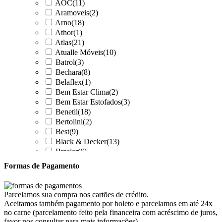
AOC
(11)
Aramoveis
(2)
Arno
(18)
Athor
(1)
Atlas
(21)
Atualle Móveis
(10)
Batrol
(3)
Bechara
(8)
Belaflex
(1)
Bem Estar Clima
(2)
Bem Estar Estofados
(3)
Benetil
(18)
Bertolini
(2)
Best
(9)
Black & Decker
(13)
Braslar
(6)
Brastemp
(20)
Formas de Pagamento
Britânia
(52)
cadence
(41)
Cairu
(7)
Parcelamos sua compra nos cartões de crédito.
Canaã Moveis
(0)
Aceitamos também pagamento por boleto e parcelamos em até 24x
Canaã Móveis
(2)
no carne (parcelamento feito pela financeira com acréscimo de juros,
Carioca Móveis
(8)
favor nos consultar para mais informações).