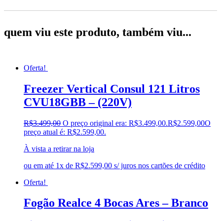
quem viu este produto, também viu...
Oferta!
Freezer Vertical Consul 121 Litros
CVU18GBB – (220V)
R$
3.499,00
O preço original era: R$3.499,00.
R$
2.599,00
O
preço atual é: R$2.599,00.
À vista a retirar na loja
ou em até 1x de R$2.599,00 s/ juros nos cartões de crédito
Oferta!
Fogão Realce 4 Bocas Ares – Branco