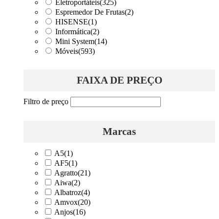
Eletroportáteis
(325)
Espremedor De Frutas
(2)
HISENSE
(1)
Informática
(2)
Mini System
(14)
Móveis
(593)
FAIXA DE PREÇO
Filtro de preço
Marcas
A5
(1)
AF5
(1)
Agratto
(21)
Aiwa
(2)
Albatroz
(4)
Amvox
(20)
Anjos
(16)