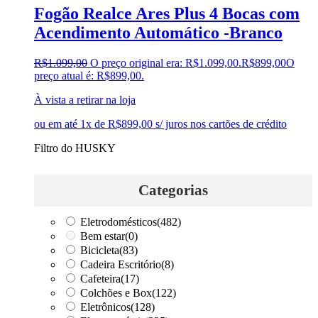
Fogão Realce Ares Plus 4 Bocas com
Acendimento Automático -Branco
R$
1.099,00
O preço original era: R$1.099,00.
R$
899,00
O
preço atual é: R$899,00.
À vista a retirar na loja
ou em até 1x de R$899,00 s/ juros nos cartões de crédito
Filtro do HUSKY
Categorias
Eletrodomésticos
(482)
Bem estar
(0)
Bicicleta
(83)
Cadeira Escritório
(8)
Cafeteira
(17)
Colchões e Box
(122)
Eletrônicos
(128)