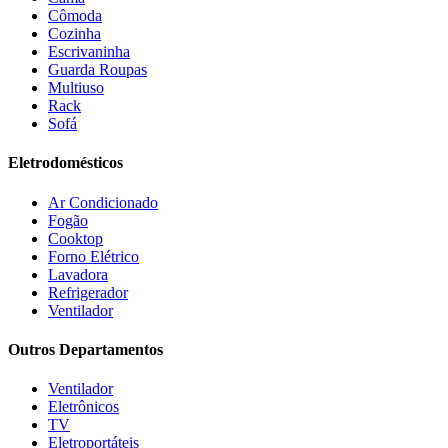
Estilofer
(2)
Cômoda
Estofados Leppos
(1)
Cozinha
Estofados solar
(9)
Escrivaninha
Fischer
(13)
Guarda Roupas
Multiuso
Fogatti
(9)
Rack
Gama
(26)
Sofá
Gazin
(2)
Gelius
(5)
Eletrodomésticos
Giga
(3)
GMT
(5)
Ar Condicionado
Gree
(3)
Fogão
HB Móveis
(2)
Cooktop
Henn
(2)
Forno Elétrico
Hisense
(2)
Lavadora
Hot Sat
(6)
Refrigerador
HP
(1)
Ventilador
Itatiaia
(2)
Outros Departamentos
JB BECHARA
(2)
JBL
(5)
Ventilador
Kaiki Móveis
(2)
Eletrônicos
KAMABEL
(6)
TV
Kaslianc
(3)
Eletroportáteis