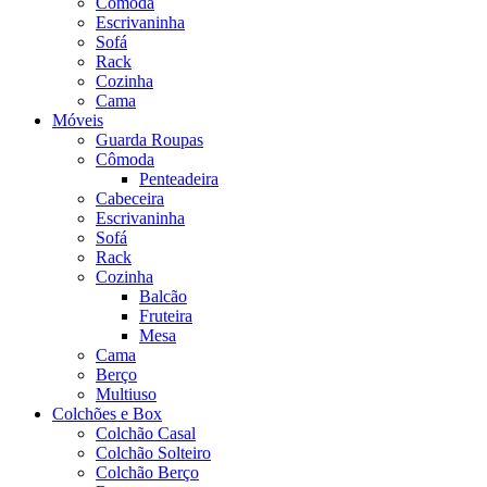
Cômoda
Escrivaninha
Sofá
Rack
Cozinha
Cama
Móveis
Guarda Roupas
Cômoda
Penteadeira
Cabeceira
Escrivaninha
Sofá
Rack
Cozinha
Balcão
Fruteira
Mesa
Cama
Berço
Multiuso
Colchões e Box
Colchão Casal
Colchão Solteiro
Colchão Berço