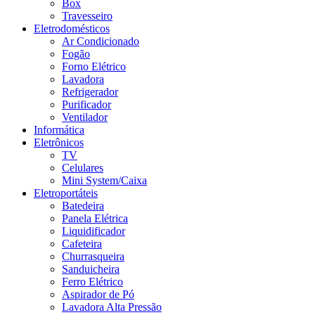
Box
Travesseiro
Eletrodomésticos
Ar Condicionado
Fogão
Forno Elétrico
Lavadora
Refrigerador
Purificador
Ventilador
Informática
Eletrônicos
TV
Celulares
Mini System/Caixa
Eletroportáteis
Batedeira
Panela Elétrica
Liquidificador
Cafeteira
Churrasqueira
Sanduicheira
Ferro Elétrico
Aspirador de Pó
Lavadora Alta Pressão