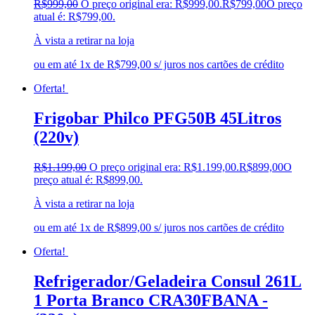
R$
999,00
O preço original era: R$999,00.
R$
799,00
O preço
atual é: R$799,00.
À vista a retirar na loja
ou em até 1x de R$799,00 s/ juros nos cartões de crédito
Oferta!
Frigobar Philco PFG50B 45Litros
(220v)
R$
1.199,00
O preço original era: R$1.199,00.
R$
899,00
O
preço atual é: R$899,00.
À vista a retirar na loja
ou em até 1x de R$899,00 s/ juros nos cartões de crédito
Oferta!
Refrigerador/Geladeira Consul 261L
1 Porta Branco CRA30FBANA -