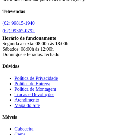
Cemaf
(1)
Televendas
Chamalar
(6)
Chamalux
(3)
(62) 99815-1940
Clarice
(13)
clock
(1)
(62) 99365-0792
Colibri
(11)
Horário de funcionamento
Colli
(53)
Segunda a sexta: 08:00h às 18:00h
Colormaq
(43)
Sábados: 08:00h às 12:00h
Companhia do Estofado
(3)
Domingos e feriados: fechado
Completa
(2)
Consul
(43)
Dúvidas
Continental
(2)
Cotherm
(2)
Política de Privacidade
Política de Entrega
D' Doro Móveis
(9)
Política de Montagem
Dako
(23)
Trocas e Devoluções
Demóbile
(13)
Atendimento
Dômina
(2)
Mapa do Site
Doripel
(14)
Duo Plast
(4)
Móveis
Electrolux
(21)
Elgin
(10)
Cabeceira
Esmaltec
(4)
Cama