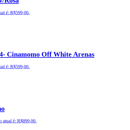
w/Rosa
ual é: R$599,00.
34- Cinamomo Off White Arenas
ual é: R$599,00.
ho
o atual é: R$899,00.