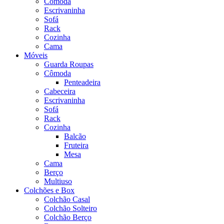
Cômoda
Escrivaninha
Sofá
Rack
Cozinha
Cama
Móveis
Guarda Roupas
Cômoda
Penteadeira
Cabeceira
Escrivaninha
Sofá
Rack
Cozinha
Balcão
Fruteira
Mesa
Cama
Berço
Multiuso
Colchões e Box
Colchão Casal
Colchão Solteiro
Colchão Berço