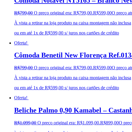
Cômoda Notavel NT5165 – Branco Ne
R$
799,00
O preço original era: R$799,00.
R$
599,00
O preço at
À vista a retirar na loja produto na caixa montagem não inclusa
ou em até 1x de R$599,00 s/ juros nos cartões de crédito
Oferta!
Cômoda Benetil New Florença Ref.01
R$
799,00
O preço original era: R$799,00.
R$
599,00
O preço at
À vista a retirar na loja produto na caixa montagem não inclusa
ou em até 1x de R$599,00 s/ juros nos cartões de crédito
Oferta!
Beliche Palmo 0,90 Kamabel – Castan
R$
1.099,00
O preço original era: R$1.099,00.
R$
899,00
O preç