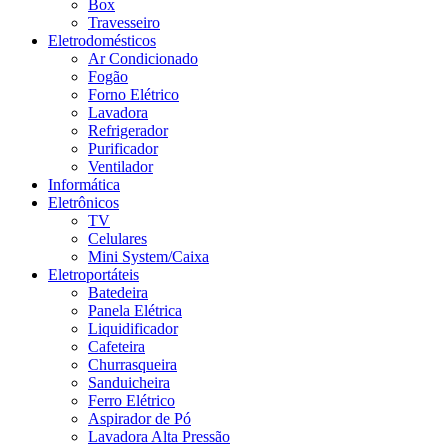
Box
Travesseiro
Eletrodomésticos
Ar Condicionado
Fogão
Forno Elétrico
Lavadora
Refrigerador
Purificador
Ventilador
Informática
Eletrônicos
TV
Celulares
Mini System/Caixa
Eletroportáteis
Batedeira
Panela Elétrica
Liquidificador
Cafeteira
Churrasqueira
Sanduicheira
Ferro Elétrico
Aspirador de Pó
Lavadora Alta Pressão